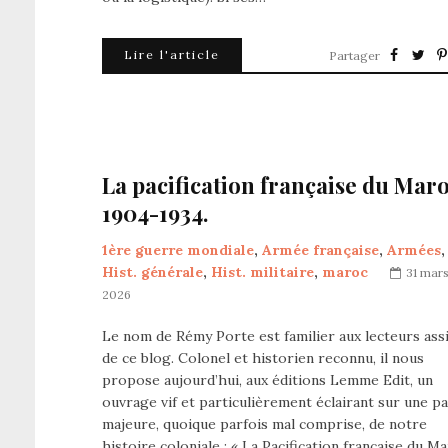
Lire l'article
Partager
La pacification française du Mar
1904-1934.
1ère guerre mondiale
,
Armée française
,
Armées
,
Hist. générale
,
Hist. militaire
,
maroc
31 mar
2026
Le nom de Rémy Porte est familier aux lecteurs ass
de ce blog. Colonel et historien reconnu, il nous
propose aujourd’hui, aux éditions Lemme Edit, un
ouvrage vif et particulièrement éclairant sur une p
majeure, quoique parfois mal comprise, de notre
histoire coloniale : « La Pacification française du M