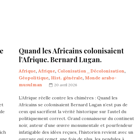
re
Quand les Africains colonisaient
l’Afrique. Bernard Lugan.
Afrique
,
Afrique
,
Colonisation_Décolonisation
,
Géopolitique
,
Hist. générale
,
Monde arabo-
musulman
20 avril 2026
L’Afrique réelle contre les chimères : Quand les
et
Africains se colonisaient Bernard Lugan n’est pas de
 de
ceux qui sacrifient la vérité historique sur l’autel du
politiquement correct. Grand connaisseur du continent
noir, auteur d’une œuvre monumentale et pourfendeur
ich
infatigable des idées reçues, l’historien revient avec un
ouvrage qui remet, une fois de plus, les pendules à