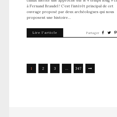
climat mérite une approche sur le « temps long » c
à Fernand Braudel ! C’est l’intérêt principal de cet
ouvrage proposé par deux archéologues qui nous
proposent une histoire…
Lire l'article
Partager
1
2
3
…
347