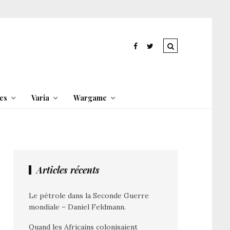
es
Varia
Wargame
Articles récents
Le pétrole dans la Seconde Guerre
mondiale – Daniel Feldmann.
1ÈRE GUERRE MONDIALE
,
2ÈME GUERRE MONDIALE
Quand les Africains colonisaient
BIOGRAPHIES
,
ENTRE DEUX GUERRES
,
HIST.