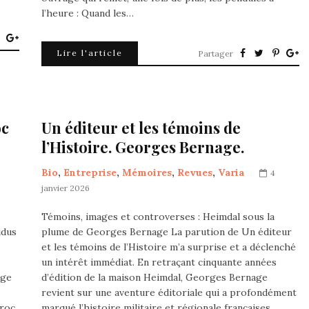
l’heure : Quand les…
Lire l'article
Partager
oc
Un éditeur et les témoins de
l’Histoire. Georges Bernage.
Bio
,
Entreprise
,
Mémoires
,
Revues
,
Varia
4
s
janvier 2026
Témoins, images et controverses : Heimdal sous la
idus
plume de Georges Bernage La parution de Un éditeur
et les témoins de l’Histoire m’a surprise et a déclenché
un intérêt immédiat. En retraçant cinquante années
age
d’édition de la maison Heimdal, Georges Bernage
revient sur une aventure éditoriale qui a profondément
aroc
marqué l’histoire militaire et régionale françaises