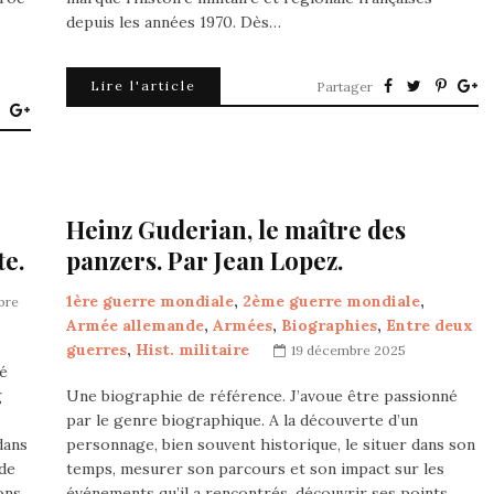
depuis les années 1970. Dès…
Lire l'article
Partager
Heinz Guderian, le maître des
te.
panzers. Par Jean Lopez.
1ère guerre mondiale
,
2ème guerre mondiale
,
bre
Armée allemande
,
Armées
,
Biographies
,
Entre deux
guerres
,
Hist. militaire
19 décembre 2025
té
g
Une biographie de référence. J’avoue être passionné
par le genre biographique. A la découverte d’un
dans
personnage, bien souvent historique, le situer dans son
 de
temps, mesurer son parcours et son impact sur les
ons
événements qu’il a rencontrés, découvrir ses points