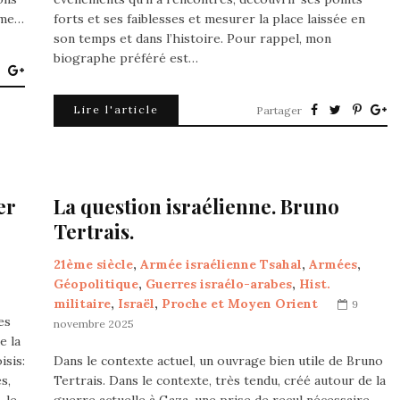
mme…
forts et ses faiblesses et mesurer la place laissée en
son temps et dans l’histoire. Pour rappel, mon
biographe préféré est…
Lire l'article
Partager
er
La question israélienne. Bruno
Tertrais.
21ème siècle
,
Armée israélienne Tsahal
,
Armées
,
Géopolitique
,
Guerres israélo-arabes
,
Hist.
militaire
,
Israël
,
Proche et Moyen Orient
9
es
novembre 2025
e la
isis:
Dans le contexte actuel, un ouvrage bien utile de Bruno
s,
Tertrais. Dans le contexte, très tendu, créé autour de la