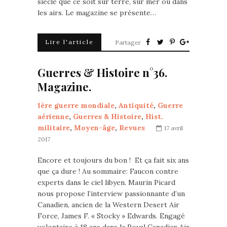
siècle que ce soit sur terre, sur mer ou dans
les airs. Le magazine se présente…
Lire l'article
Partager
Guerres & Histoire n°36.
Magazine.
1ère guerre mondiale
,
Antiquité
,
Guerre
aérienne
,
Guerres & Histoire
,
Hist.
militaire
,
Moyen-âge
,
Revues
17 avril
2017
Encore et toujours du bon ! Et ça fait six ans
que ça dure ! Au sommaire: Faucon contre
experts dans le ciel libyen. Maurin Picard
nous propose l’interview passionnante d’un
Canadien, ancien de la Western Desert Air
Force, James F. « Stocky » Edwards. Engagé