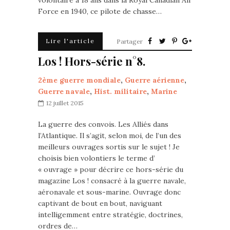
volontaire à 18 ans dans la Royal Canadian Air
Force en 1940, ce pilote de chasse…
Lire l'article
Partager
Los ! Hors-série n°8.
2ème guerre mondiale
,
Guerre aérienne
,
Guerre navale
,
Hist. militaire
,
Marine
12 juillet 2015
La guerre des convois. Les Alliés dans
l’Atlantique. Il s’agit, selon moi, de l’un des
meilleurs ouvrages sortis sur le sujet ! Je
choisis bien volontiers le terme d’
« ouvrage » pour décrire ce hors-série du
magazine Los ! consacré à la guerre navale,
aéronavale et sous-marine. Ouvrage donc
captivant de bout en bout, naviguant
intelligemment entre stratégie, doctrines,
ordres de…