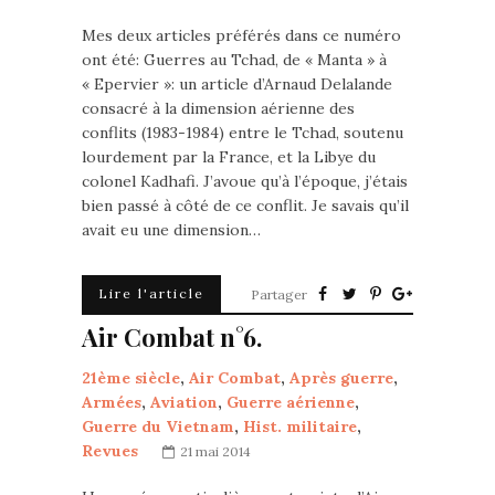
Mes deux articles préférés dans ce numéro
ont été: Guerres au Tchad, de « Manta » à
« Epervier »: un article d’Arnaud Delalande
consacré à la dimension aérienne des
conflits (1983-1984) entre le Tchad, soutenu
lourdement par la France, et la Libye du
colonel Kadhafi. J’avoue qu’à l’époque, j’étais
bien passé à côté de ce conflit. Je savais qu’il
avait eu une dimension…
Lire l'article
Partager
Air Combat n°6.
21ème siècle
,
Air Combat
,
Après guerre
,
Armées
,
Aviation
,
Guerre aérienne
,
Guerre du Vietnam
,
Hist. militaire
,
Revues
21 mai 2014