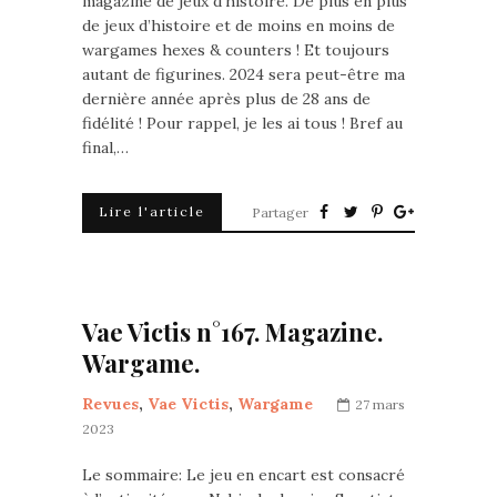
magazine de jeux d’histoire. De plus en plus
de jeux d’histoire et de moins en moins de
wargames hexes & counters ! Et toujours
autant de figurines. 2024 sera peut-être ma
dernière année après plus de 28 ans de
fidélité ! Pour rappel, je les ai tous ! Bref au
final,…
Lire l'article
Partager
Vae Victis n°167. Magazine.
Wargame.
Revues
,
Vae Victis
,
Wargame
27 mars
2023
Le sommaire: Le jeu en encart est consacré