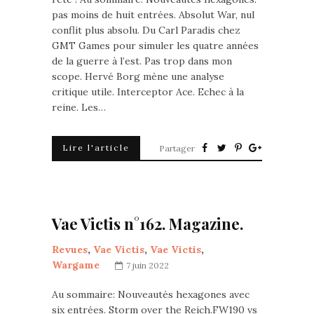
pas moins de huit entrées. Absolut War, nul
conflit plus absolu. Du Carl Paradis chez
GMT Games pour simuler les quatre années
de la guerre à l’est. Pas trop dans mon
scope. Hervé Borg mène une analyse
critique utile. Interceptor Ace. Echec à la
reine. Les…
Lire l'article
Partager
Vae Victis n°162. Magazine.
Revues
,
Vae Victis
,
Vae Victis
,
Wargame
7 juin 2022
Au sommaire: Nouveautés hexagones avec
six entrées. Storm over the Reich.FW190 vs