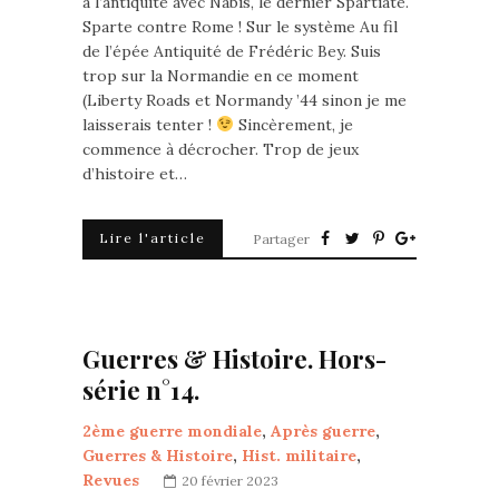
à l’antiquité avec Nabis, le dernier Spartiate.
Sparte contre Rome ! Sur le système Au fil
de l’épée Antiquité de Frédéric Bey. Suis
trop sur la Normandie en ce moment
(Liberty Roads et Normandy ’44 sinon je me
laisserais tenter !
Sincèrement, je
commence à décrocher. Trop de jeux
d’histoire et…
Lire l'article
Partager
Guerres & Histoire. Hors-
série n°14.
2ème guerre mondiale
,
Après guerre
,
Guerres & Histoire
,
Hist. militaire
,
Revues
20 février 2023