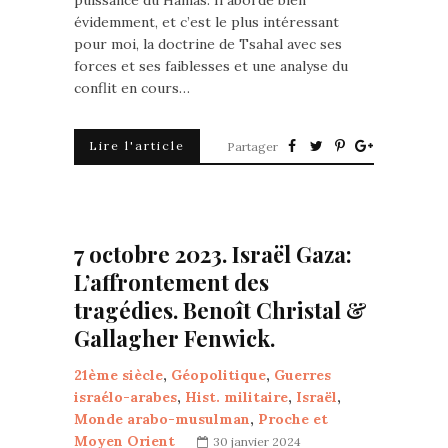
puissance du Hamas. Il aborde bien
évidemment, et c’est le plus intéressant
pour moi, la doctrine de Tsahal avec ses
forces et ses faiblesses et une analyse du
conflit en cours…
Lire l'article
Partager
7 octobre 2023. Israël Gaza:
L’affrontement des
tragédies. Benoît Christal &
Gallagher Fenwick.
21ème siècle
,
Géopolitique
,
Guerres
israélo-arabes
,
Hist. militaire
,
Israël
,
Monde arabo-musulman
,
Proche et
Moyen Orient
30 janvier 2024