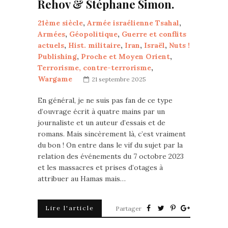
Rehov & Stéphane Simon.
21ème siècle
,
Armée israélienne Tsahal
,
Armées
,
Géopolitique
,
Guerre et conflits
actuels
,
Hist. militaire
,
Iran
,
Israël
,
Nuts !
Publishing
,
Proche et Moyen Orient
,
Terrorisme, contre-terrorisme
,
Wargame
21 septembre 2025
En général, je ne suis pas fan de ce type
d’ouvrage écrit à quatre mains par un
journaliste et un auteur d’essais et de
romans. Mais sincèrement là, c’est vraiment
du bon ! On entre dans le vif du sujet par la
relation des événements du 7 octobre 2023
et les massacres et prises d’otages à
attribuer au Hamas mais…
Lire l'article
Partager