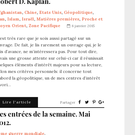
obert D. Kaplan.
fghanistan
,
Chine
,
Etats Unis
,
Géopolitique
,
ran
,
Islam
,
Israël
,
Matières premières
,
Proche et
oyen Orient
,
Zone Pacifique
6 janvier 2015
est très rare que je sois aussi partagé sur un
vrage. De fait, je lis rarement un ouvrage qui, je le
is d’avance, ne m’intéressera pas. Pour tout dire,
avais une grosse attente sur celui-ci car il réunissait
elques éléments d’intérêt majeurs pour sa lecture,
lon mes critères personnels: il concerne tout
abord la géopolitique, un de mes centres d’intérêt
avori…
Lire l'article
Partager
es entrées de la semaine. Mai
012.
ème guerre mondiale
,