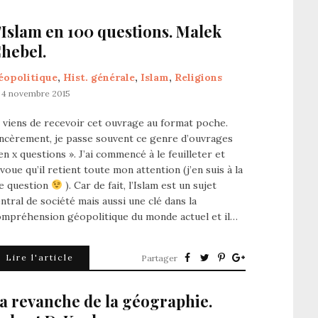
’Islam en 100 questions. Malek
hebel.
éopolitique
,
Hist. générale
,
Islam
,
Religions
4 novembre 2015
 viens de recevoir cet ouvrage au format poche.
ncèrement, je passe souvent ce genre d’ouvrages
en x questions ». J’ai commencé à le feuilleter et
avoue qu’il retient toute mon attention (j’en suis à la
1e question
). Car de fait, l’Islam est un sujet
ntral de société mais aussi une clé dans la
ompréhension géopolitique du monde actuel et il…
Lire l'article
Partager
a revanche de la géographie.