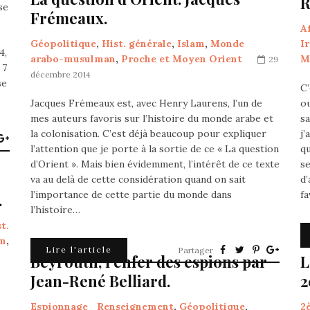
R
se
Frémeaux.
A
Géopolitique
,
Hist. générale
,
Islam
,
Monde
I
4,
arabo-musulman
,
Proche et Moyen Orient
M
29
 7
décembre 2014
se
C’
Jacques Frémeaux est, avec Henry Laurens, l’un de
ou
mes auteurs favoris sur l’histoire du monde arabe et
sa
la colonisation. C’est déjà beaucoup pour expliquer
j’
l’attention que je porte à la sortie de ce « La question
qu
d’Orient ». Mais bien évidemment, l’intérêt de ce texte
se
va au delà de cette considération quand on sait
d’
l’importance de cette partie du monde dans
f
.
l’histoire…
t.
am
,
Lire l'article
Partager
Beyrouth, l’enfer des espions par
L
Jean-René Belliard.
2
Espionnage_Renseignement
,
Géopolitique
,
2