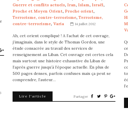
Guerre et conflits actuels
,
Iran
,
Islam
,
Israël
,
C
Proche et Moyen Orient
,
Proche orient
,
G
Terrorisme, contre-terrorisme
,
Terrorisme,
Hi
Ce
contre-terrorisme
,
Varia
M
14 juillet 2012
V
Ah, cet orient compliqué ! A l’achat de cet ouvrage,
j’imaginais, dans le style de Thomas Gordon, une
Q
étude consacrée au travail des services de
ce
renseignement au Liban. Cet ouvrage est certes cela
D
mais surtout une histoire exhaustive du Liban de
Pr
l’après guerre jusqu’à l’époque actuelle. En plus de
co
500 pages denses, parfois confuses mais ça peut se
t
comprendre, l’auteur…
éd
l’
6
Lire l'article
Partager