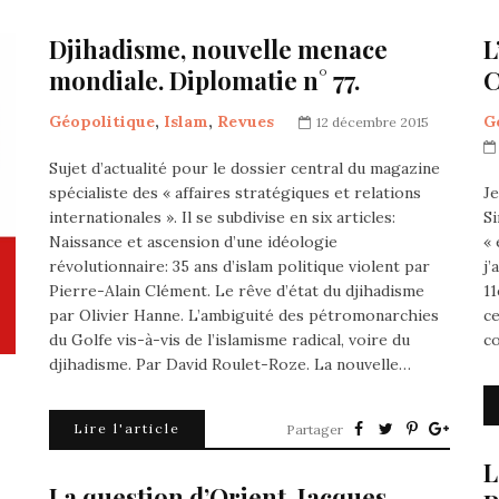
Djihadisme, nouvelle menace
L
mondiale. Diplomatie n° 77.
C
Géopolitique
,
Islam
,
Revues
G
12 décembre 2015
Sujet d’actualité pour le dossier central du magazine
spécialiste des « affaires stratégiques et relations
Je
internationales ». Il se subdivise en six articles:
Si
Naissance et ascension d’une idéologie
« 
révolutionnaire: 35 ans d’islam politique violent par
j’
Pierre-Alain Clément. Le rêve d’état du djihadisme
1
par Olivier Hanne. L’ambiguité des pétromonarchies
ce
du Golfe vis-à-vis de l’islamisme radical, voire du
c
djihadisme. Par David Roulet-Roze. La nouvelle…
Lire l'article
Partager
L
La question d’Orient. Jacques