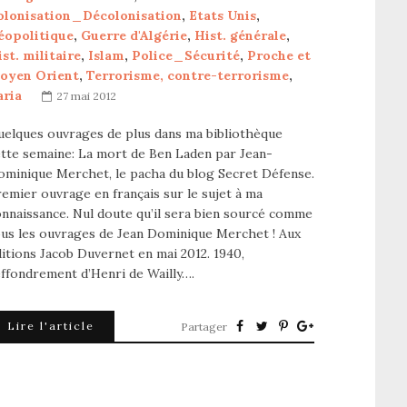
olonisation_Décolonisation
,
Etats Unis
,
éopolitique
,
Guerre d'Algérie
,
Hist. générale
,
st. militaire
,
Islam
,
Police_Sécurité
,
Proche et
oyen Orient
,
Terrorisme, contre-terrorisme
,
aria
27 mai 2012
uelques ouvrages de plus dans ma bibliothèque
tte semaine: La mort de Ben Laden par Jean-
ominique Merchet, le pacha du blog Secret Défense.
emier ouvrage en français sur le sujet à ma
nnaissance. Nul doute qu’il sera bien sourcé comme
ous les ouvrages de Jean Dominique Merchet ! Aux
itions Jacob Duvernet en mai 2012. 1940,
effondrement d’Henri de Wailly….
Lire l'article
Partager