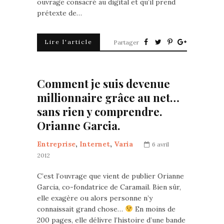
ouvrage consacré au digital et qu’il prend
prétexte de…
Lire l'article
Partager
Comment je suis devenue
millionnaire grâce au net…
sans rien y comprendre.
Orianne Garcia.
Entreprise
,
Internet
,
Varia
6 avril
2012
C’est l’ouvrage que vient de publier Orianne
Garcia, co-fondatrice de Caramail. Bien sûr,
elle exagère ou alors personne n’y
connaissait grand chose…
En moins de
200 pages, elle délivre l’histoire d’une bande