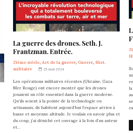
L
F
La guerre des drones. Seth. J.
Frantzman. Entrée.
2
Hi
21ème siècle
,
Art de la guerre
,
Guerre
,
Hist.
Su
militaire
25 mai 2024
un
Les opérations militaires récentes (Ukraine, Gaza
en
Mer Rouge) ont encore montré que les drones
la
jouaient un rôle essentiel dans la guerre moderne.
a
Qu’ils soient à la pointe de la technologie ou
se
artisanaux, ils habitent aujourd’hui l’espace aérien à
es
basse et moyenne altitude. Je voulais en savoir plus et
du coup, j’ai déniché cet ouvrage à la fois d’un auteur
et…