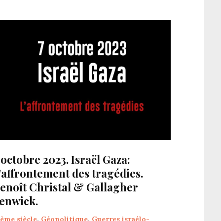
 octobre 2023. Israël Gaza:
’affrontement des tragédies.
enoît Christal & Gallagher
enwick.
1ème siècle
,
Géopolitique
,
Guerres israélo-