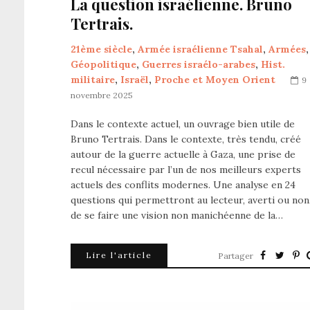
La question israélienne. Bruno
Tertrais.
21ème siècle
,
Armée israélienne Tsahal
,
Armées
,
Géopolitique
,
Guerres israélo-arabes
,
Hist.
militaire
,
Israël
,
Proche et Moyen Orient
9
novembre 2025
Dans le contexte actuel, un ouvrage bien utile de
Bruno Tertrais. Dans le contexte, très tendu, créé
autour de la guerre actuelle à Gaza, une prise de
recul nécessaire par l’un de nos meilleurs experts
actuels des conflits modernes. Une analyse en 24
questions qui permettront au lecteur, averti ou non
de se faire une vision non manichéenne de la…
Lire l'article
Partager