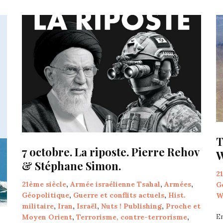
T
7 octobre. La riposte. Pierre Rehov
& Stéphane Simon.
2
21ème siècle
,
Armée israélienne Tsahal
,
Armées
,
G
Géopolitique
,
Guerre et conflits actuels
,
Hist.
W
militaire
,
Iran
,
Israël
,
Nuts ! Publishing
,
Proche et
E
Moyen Orient
,
Terrorisme, contre-terrorisme
,