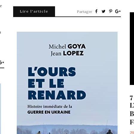
le
Lire l'article
Partager
a
7
L
B
F
2