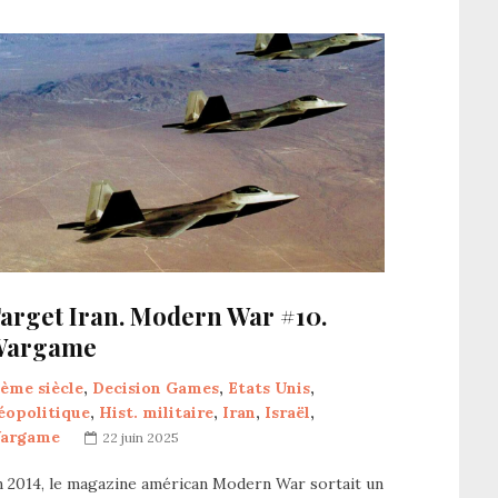
arget Iran. Modern War #10.
Wargame
1ème siècle
,
Decision Games
,
Etats Unis
,
éopolitique
,
Hist. militaire
,
Iran
,
Israël
,
argame
22 juin 2025
n 2014, le magazine américan Modern War sortait un