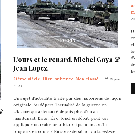
a
m
2
Un
ce
ch
bi
L’ours et le renard. Michel Goya &
d’
de
Jean Lopez.
li
21ème siècle
,
Hist. militaire
,
Non classé
19 juin
2023
Un sujet d’actualité traité par des historiens de façon
originale. Au départ, l’actualité de la guerre en
&
Ukraine qui a démarré depuis plus d’un an
maintenant. En arrière-fond, un débat: peut-on
appliquer un traitement historique à un conflit
toujours en cours ? En sous-débat, ici ou là, est-ce