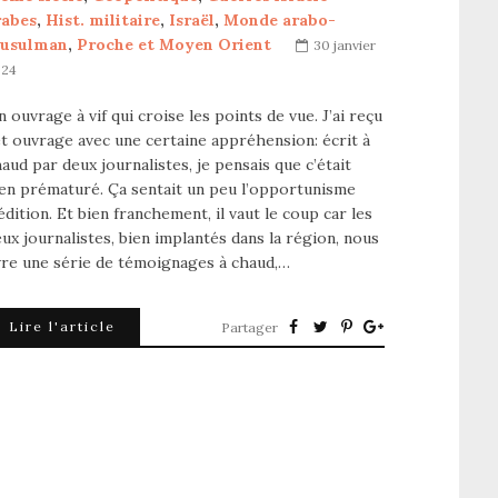
rabes
,
Hist. militaire
,
Israël
,
Monde arabo-
usulman
,
Proche et Moyen Orient
30 janvier
024
 ouvrage à vif qui croise les points de vue. J’ai reçu
t ouvrage avec une certaine appréhension: écrit à
aud par deux journalistes, je pensais que c’était
en prématuré. Ça sentait un peu l’opportunisme
édition. Et bien franchement, il vaut le coup car les
ux journalistes, bien implantés dans la région, nous
vre une série de témoignages à chaud,…
Lire l'article
Partager