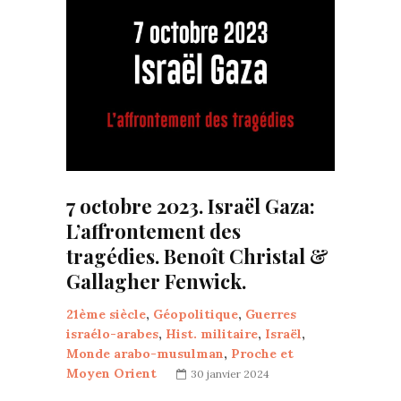
7 octobre 2023. Israël Gaza:
L’affrontement des
tragédies. Benoît Christal &
Gallagher Fenwick.
21ème siècle
,
Géopolitique
,
Guerres
israélo-arabes
,
Hist. militaire
,
Israël
,
Monde arabo-musulman
,
Proche et
Moyen Orient
30 janvier 2024