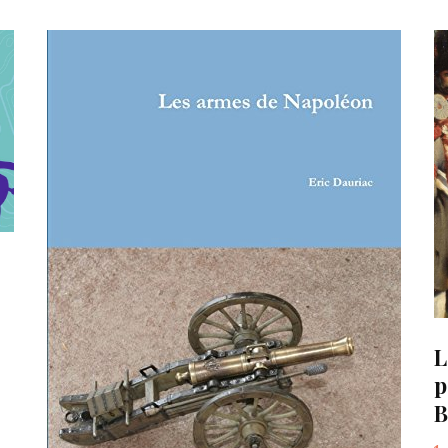
L
p
B