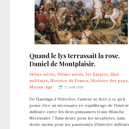
Quand le lys terrassait la rose.
Daniel de Montplaisir.
18ème siècle
,
19ème siècle
,
1er Empire
,
Hist.
militaire
,
Histoire de France
,
Histoire des pays
,
Moyen-âge
27 avril 2019
De Hastings à Waterloo, l’auteur se livre à ce qu’il
pense être un nécessaire ré-équilibrage de l’histoi
militaire entre les deux puissances trans-Manche.
Nécessaire ? Sans doute pour les néophytes, sans
doute moins pour les passionnés d’histoire militair