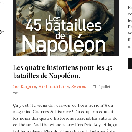
e,
En
ce
le
Fr
W
il
e
Les quatre historiens pour les 45
batailles de Napoléon.
1er Empire
,
Hist. militaire
,
Revues
12 juillet
2018
Ça y est ! Je viens de recevoir ce hors-série n°4 du
magazine Guerres & Histoire ! Du coup, on connait
les noms des quatre historiens rassemblés autour de
ce thème. And the winners are: Frédéric Bey: et là, ça
fait bien plaisir. Plus de 23 ans de contributions à Vae