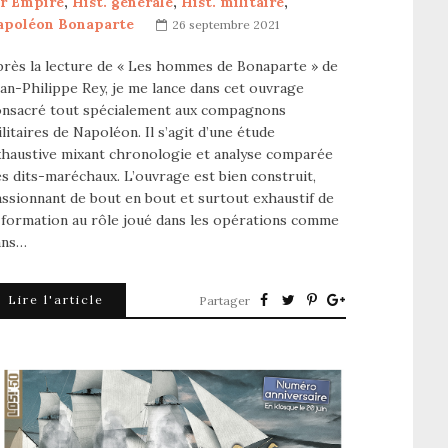
er Empire
,
Hist. générale
,
Hist. militaire
,
apoléon Bonaparte
26 septembre 2021
près la lecture de « Les hommes de Bonaparte » de
an-Philippe Rey, je me lance dans cet ouvrage
onsacré tout spécialement aux compagnons
litaires de Napoléon. Il s’agit d’une étude
xhaustive mixant chronologie et analyse comparée
s dits-maréchaux. L’ouvrage est bien construit,
ssionnant de bout en bout et surtout exhaustif de
 formation au rôle joué dans les opérations comme
ans…
Lire l'article
Partager