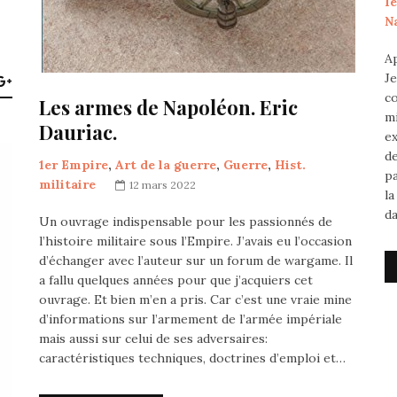
1
N
A
Je
c
Les armes de Napoléon. Eric
mi
Dauriac.
e
de
1er Empire
,
Art de la guerre
,
Guerre
,
Hist.
pa
militaire
12 mars 2022
la
d
Un ouvrage indispensable pour les passionnés de
l’histoire militaire sous l’Empire. J’avais eu l’occasion
d’échanger avec l’auteur sur un forum de wargame. Il
a fallu quelques années pour que j’acquiers cet
ouvrage. Et bien m’en a pris. Car c’est une vraie mine
d’informations sur l’armement de l’armée impériale
mais aussi sur celui de ses adversaires:
caractéristiques techniques, doctrines d’emploi et…