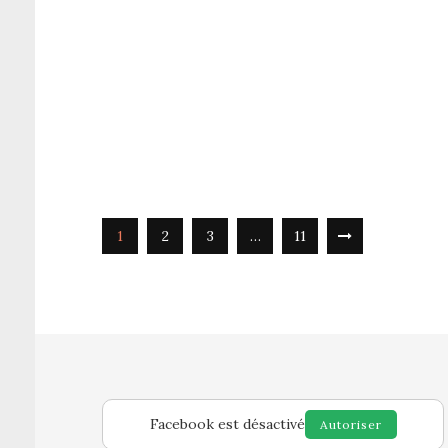
1
2
3
…
11
Facebook est désactivé
Autoriser