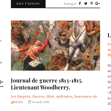
Lire l'article
Partager
L
e.
1
m
M
ds
Hi
nu
e
Journal de guerre 1813-1815.
de
Lieutenant Woodberry.
cé
! 
1er Empire
,
Guerre
,
Hist. militaire
,
Souvenirs de
ic
guerre
14 août 2019
3