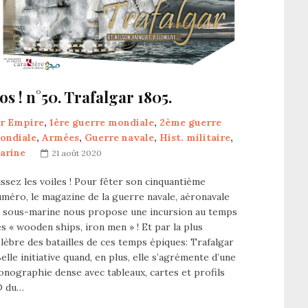
os ! n°50. Trafalgar 1805.
er Empire
,
1ère guerre mondiale
,
2ème guerre
ondiale
,
Armées
,
Guerre navale
,
Hist. militaire
,
arine
21 août 2020
ssez les voiles ! Pour fêter son cinquantième
méro, le magazine de la guerre navale, aéronavale
t sous-marine nous propose une incursion au temps
s « wooden ships, iron men » ! Et par la plus
lèbre des batailles de ces temps épiques: Trafalgar
Belle initiative quand, en plus, elle s’agrémente d’une
onographie dense avec tableaux, cartes et profils
D du…