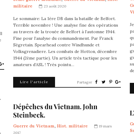
G
militaire
23 août 2020
V
Le sommaire: La 1ère DB dans la bataille de Belfort.
Je
Terrible novembre ! Une analyse fine des opérations
pa
au travers de la trouée de Belfort à l’automne 1944.
Il
qu
Fine pour l’analyse du commandement. Par Franck
e
pa
Ségretain. Spearhead contre Windhunde et
gu
Volksgrenadiere. Les combats de Hotton, décembre
gu
1944 (2ème partie). Un article très tactique pour les
su
amateurs d’ASL ! Très pointu…
d
Lire l'article
Partager
.
Dépêches du Vietnam. John
L
Steinbeck.
G
Guerre du Vietnam
,
Hist. militaire
19 mars
S
2017