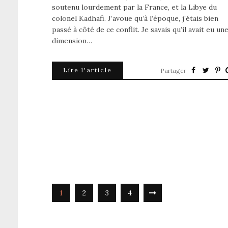
soutenu lourdement par la France, et la Libye du
colonel Kadhafi. J’avoue qu’à l’époque, j’étais bien
passé à côté de ce conflit. Je savais qu’il avait eu un
dimension…
Lire l'article
Partager
1
2
3
4