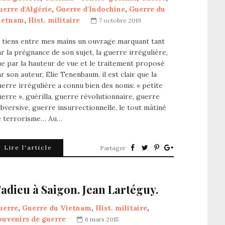
uerre d'Algérie
,
Guerre d'Indochine
,
Guerre du
ietnam
,
Hist. militaire
7 octobre 2019
 tiens entre mes mains un ouvrage marquant tant
r la prégnance de son sujet, la guerre irrégulière,
e par la hauteur de vue et le traitement proposé
r son auteur, Elie Tenenbaum. il est clair que la
erre irrégulière a connu bien des noms: « petite
erre », guérilla, guerre révolutionnaire, guerre
bversive, guerre insurrectionnelle, le tout mâtiné
e terrorisme… Au…
Lire l'article
Partager
’adieu à Saigon. Jean Lartéguy.
uerre
,
Guerre du Vietnam
,
Hist. militaire
,
ouvenirs de guerre
6 mars 2015