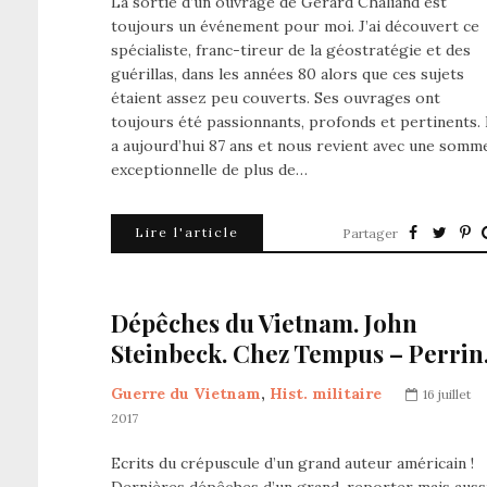
La sortie d’un ouvrage de Gérard Chaliand est
toujours un événement pour moi. J’ai découvert ce
spécialiste, franc-tireur de la géostratégie et des
guérillas, dans les années 80 alors que ces sujets
étaient assez peu couverts. Ses ouvrages ont
toujours été passionnants, profonds et pertinents. 
a aujourd’hui 87 ans et nous revient avec une somm
exceptionnelle de plus de…
Lire l'article
Partager
Dépêches du Vietnam. John
Steinbeck. Chez Tempus – Perrin
Guerre du Vietnam
,
Hist. militaire
16 juillet
2017
Ecrits du crépuscule d’un grand auteur américain !