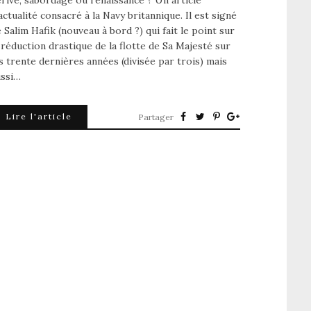
rive, sabordage ou renaissance ? Un article
actualité consacré à la Navy britannique. Il est signé
 Salim Hafik (nouveau à bord ?) qui fait le point sur
 réduction drastique de la flotte de Sa Majesté sur
s trente dernières années (divisée par trois) mais
ussi…
Lire l'article
Partager