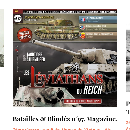
P
,
T
Batailles & Blindés n°97. Magazine.
2
d
2ème guerre mondiale
,
Guerre du Vietnam
,
Hist.