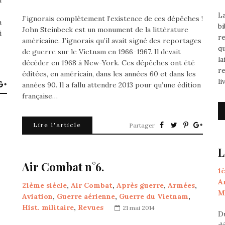
i
La
J’ignorais complètement l’existence de ces dépêches !
a
bi
John Steinbeck est un monument de la littérature
i
re
américaine. J’ignorais qu’il avait signé des reportages
qu
de guerre sur le Vietnam en 1966-1967. Il devait
la
décéder en 1968 à New-York. Ces dépêches ont été
r
éditées, en américain, dans les années 60 et dans les
li
années 90. Il a fallu attendre 2013 pour qu’une édition
française…
Lire l'article
Partager
L
Air Combat n°6.
1
A
21ème siècle
,
Air Combat
,
Après guerre
,
Armées
,
M
Aviation
,
Guerre aérienne
,
Guerre du Vietnam
,
Hist. militaire
,
Revues
21 mai 2014
Du