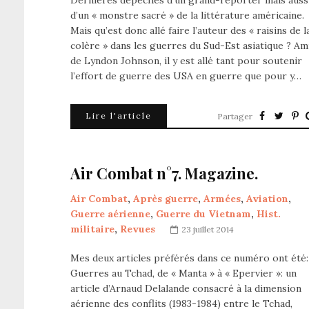
Dernières dépêches d’un grand-reporter mais auss
d’un « monstre sacré » de la littérature américaine.
Mais qu’est donc allé faire l’auteur des « raisins de l
colère » dans les guerres du Sud-Est asiatique ? Am
de Lyndon Johnson, il y est allé tant pour soutenir
l’effort de guerre des USA en guerre que pour y…
Lire l'article
Partager
Air Combat n°7. Magazine.
Air Combat
,
Après guerre
,
Armées
,
Aviation
,
Guerre aérienne
,
Guerre du Vietnam
,
Hist.
militaire
,
Revues
23 juillet 2014
Mes deux articles préférés dans ce numéro ont été:
Guerres au Tchad, de « Manta » à « Epervier »: un
article d’Arnaud Delalande consacré à la dimension
aérienne des conflits (1983-1984) entre le Tchad,