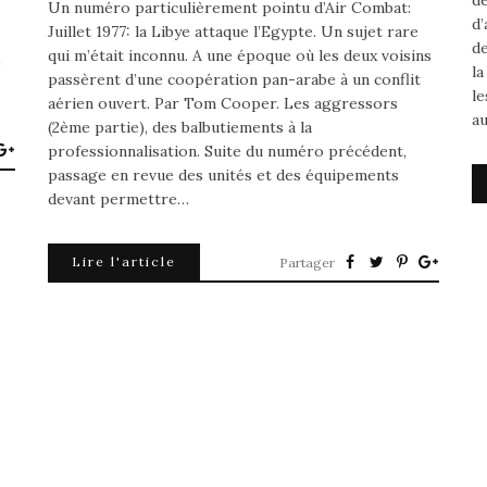
dé
Un numéro particulièrement pointu d’Air Combat:
d’
Juillet 1977: la Libye attaque l’Egypte. Un sujet rare
de
qui m’était inconnu. A une époque où les deux voisins
e
la
passèrent d’une coopération pan-arabe à un conflit
le
aérien ouvert. Par Tom Cooper. Les aggressors
a
(2ème partie), des balbutiements à la
professionnalisation. Suite du numéro précédent,
passage en revue des unités et des équipements
devant permettre…
Lire l'article
Partager