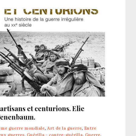
artisans et centurions. Elie
enenbaum.
ème guerre mondiale
,
Art de la guerre
,
Entre
eux guerres
,
Guérilla - contre-guérilla
,
Guerre
,