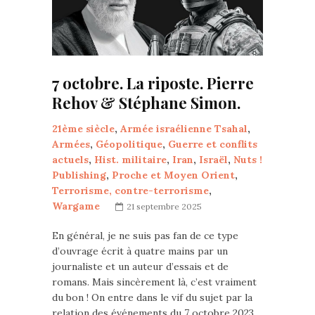
7 octobre. La riposte. Pierre
Rehov & Stéphane Simon.
21ème siècle
,
Armée israélienne Tsahal
,
Armées
,
Géopolitique
,
Guerre et conflits
actuels
,
Hist. militaire
,
Iran
,
Israël
,
Nuts !
Publishing
,
Proche et Moyen Orient
,
Terrorisme, contre-terrorisme
,
Wargame
21 septembre 2025
En général, je ne suis pas fan de ce type
d’ouvrage écrit à quatre mains par un
journaliste et un auteur d’essais et de
romans. Mais sincèrement là, c’est vraiment
du bon ! On entre dans le vif du sujet par la
relation des événements du 7 octobre 2023