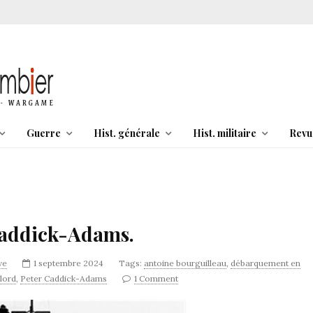
Guerre
Hist. générale
Hist. militaire
Revu
 Caddick-Adams.
ve
1 septembre 2024
Tags:
antoine bourguilleau
,
débarquement en
lord
,
Peter Caddick-Adams
1 Comment