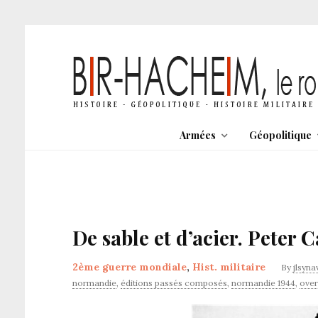
Armées
Géopolitique
De sable et d’acier. Peter
2ème guerre mondiale
,
Hist. militaire
By
jlsyna
normandie
,
éditions passés composés
,
normandie 1944
,
over