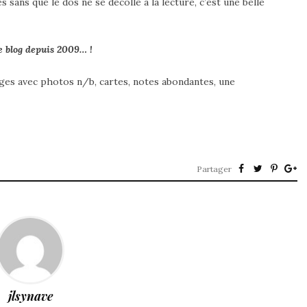
s sans que le dos ne se décolle à la lecture, c’est une belle
e blog depuis 2009… !
ges avec photos n/b, cartes, notes abondantes, une
Partager
jlsynave