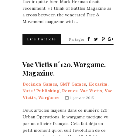
l’avoir quitté hier. Mark Herman disait
récemment: « I think of Battles Magazine as
a cross between the venerated Fire &
Movement magazine with…
Lire l'article
Partager
Vae Victis n°120. Wargame.
Magazine.
Decision Games
,
GMT Games
,
Hexasim
,
Nuts ! Publishing
,
Revues
,
Vae Victis
,
Vae
Victis
,
Wargame
11 janvier 2015
Deux articles majeurs dans ce numéro 120:
Urban Operations, le wargame tactique vu
par un officier français. Cela fait déjà un
petit moment qu’on suit l’évolution de ce