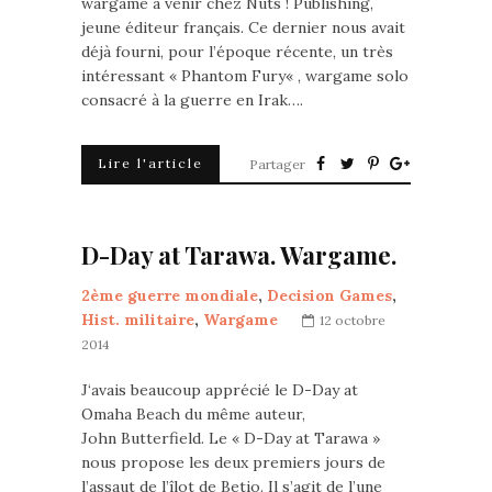
wargame à venir chez Nuts ! Publishing,
jeune éditeur français. Ce dernier nous avait
déjà fourni, pour l’époque récente, un très
intéressant « Phantom Fury« , wargame solo
consacré à la guerre en Irak….
Lire l'article
Partager
D-Day at Tarawa. Wargame.
2ème guerre mondiale
,
Decision Games
,
Hist. militaire
,
Wargame
12 octobre
2014
J‘avais beaucoup apprécié le D-Day at
Omaha Beach du même auteur,
John Butterfield. Le « D-Day at Tarawa »
nous propose les deux premiers jours de
l’assaut de l’îlot de Betio. Il s’agit de l’une