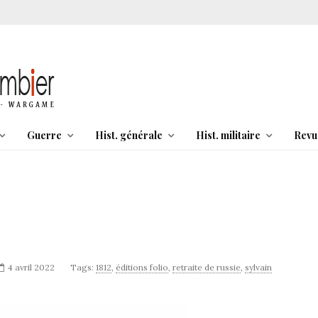
Guerre
Hist. générale
Hist. militaire
Revu
4 avril 2022
Tags:
1812
,
éditions folio
,
retraite de russie
,
sylvain