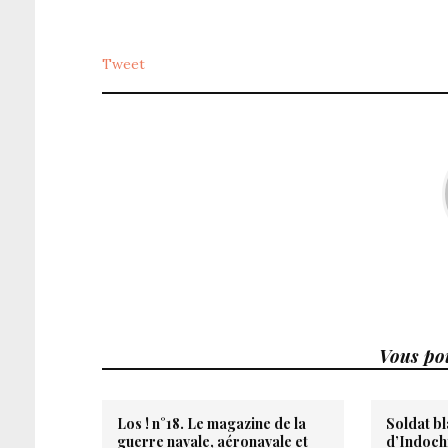
Tweet
Vous pou
Los ! n°18. Le magazine de la
Soldat bl
guerre navale, aéronavale et
d’Indoch