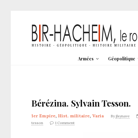
Armées
Géopolitique
Bérézina. Sylvain Tesson.
1er Empire
,
Hist. militaire
,
Varia
By
jlsynave
tesson
1 Comment