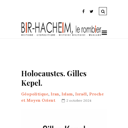
Holocaustes. Gilles
Kepel.
Géopolitique
,
Iran
,
Islam
,
Israël
,
Proche
et Moyen Orient
2 octobre 2024