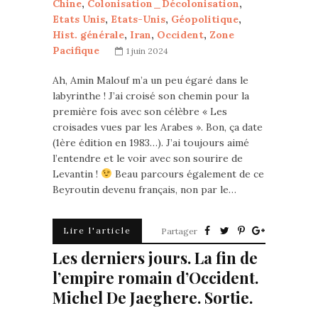
Chine
,
Colonisation_Décolonisation
,
Etats Unis
,
Etats-Unis
,
Géopolitique
,
Hist. générale
,
Iran
,
Occident
,
Zone
Pacifique
1 juin 2024
Ah, Amin Malouf m’a un peu égaré dans le
labyrinthe ! J’ai croisé son chemin pour la
première fois avec son célèbre « Les
croisades vues par les Arabes ». Bon, ça date
(1ère édition en 1983…). J’ai toujours aimé
l’entendre et le voir avec son sourire de
Levantin !
Beau parcours également de ce
Beyroutin devenu français, non par le…
Lire l'article
Partager
Les derniers jours. La fin de
l’empire romain d’Occident.
Michel De Jaeghere. Sortie.