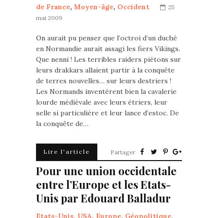
de France
,
Moyen-âge
,
Occident
25
mai 2009
On aurait pu penser que l’octroi d’un duché
en Normandie aurait assagi les fiers Vikings.
Que nenni ! Les terribles raiders piétons sur
leurs drakkars allaient partir à la conquête
de terres nouvelles… sur leurs destriers !
Les Normands inventèrent bien la cavalerie
lourde médiévale avec leurs étriers, leur
selle si particulière et leur lance d’estoc. De
la conquête de…
Lire l'article
Partager
Pour une union occidentale
entre l’Europe et les Etats-
Unis par Edouard Balladur
Etats-Unis, USA
,
Europe
,
Géopolitique
,