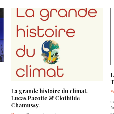
L
T
La grande histoire du climat.
V
Lucas Pacotte & Clothilde
Sa
Chamussy.
fo
es