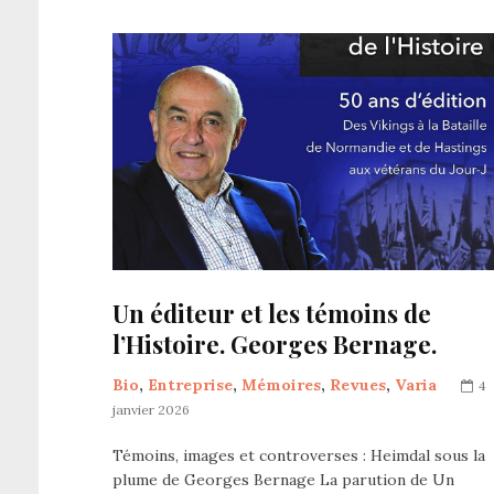
Un éditeur et les témoins de
l’Histoire. Georges Bernage.
Bio
,
Entreprise
,
Mémoires
,
Revues
,
Varia
4
janvier 2026
Témoins, images et controverses : Heimdal sous la
plume de Georges Bernage La parution de Un