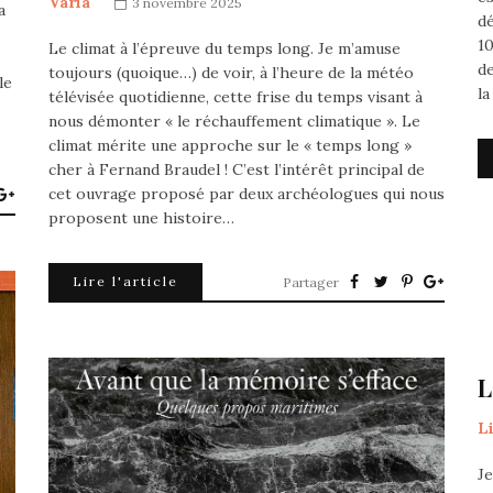
Varia
3 novembre 2025
a
dé
10
Le climat à l’épreuve du temps long. Je m’amuse
de
toujours (quoique…) de voir, à l’heure de la météo
le
l
télévisée quotidienne, cette frise du temps visant à
nous démonter « le réchauffement climatique ». Le
climat mérite une approche sur le « temps long »
cher à Fernand Braudel ! C’est l’intérêt principal de
cet ouvrage proposé par deux archéologues qui nous
proposent une histoire…
Lire l'article
Partager
L
L
J