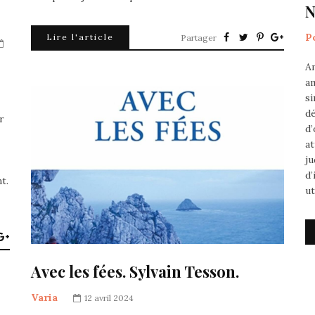
N
P
Lire l'article
Partager
Am
am
si
dé
r
d’
at
ju
d’
t.
ut
Avec les fées. Sylvain Tesson.
Varia
12 avril 2024