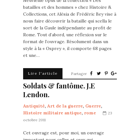
Neuvième opus de la collection « Des
batailles et des hommes » chez Histoire &
Collections, cet Alésia de Frédéric Bey vise à
nous faire découvrir la bataille qui scella le
sort de la Gaule indépendante au profit de
Rome. Tout d’abord, une réflexion sur le
format de l’ouvrage. Résolument dans un
style à la « Osprey », il comporte 68 pages
et une…
Lire l'article
Partager
Soldats & fantôme. J.E
Lendon.
Antiquité
,
Art de la guerre
,
Guerre
,
Histoire militaire antique
,
rome
23
octobre 2011
Cet ouvrage est, pour moi, un ouvrage
important pour celles et ceux qui