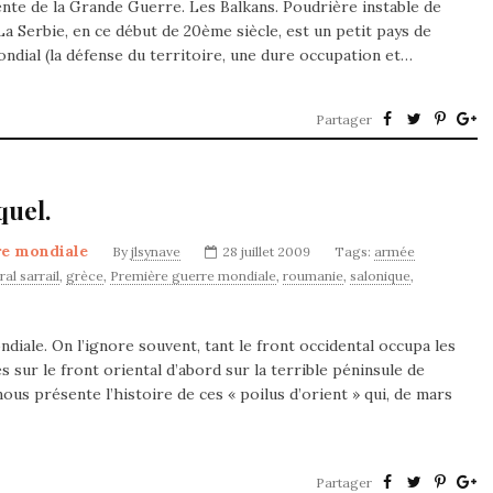
mente de la Grande Guerre. Les Balkans. Poudrière instable de
a Serbie, en ce début de 20ème siècle, est un petit pays de
mondial (la défense du territoire, une dure occupation et…
Partager
quel.
re mondiale
By
jlsynave
28 juillet 2009
Tags:
armée
al sarrail
,
grèce
,
Première guerre mondiale
,
roumanie
,
salonique
,
iale. On l’ignore souvent, tant le front occidental occupa les
 sur le front oriental d’abord sur la terrible péninsule de
nous présente l’histoire de ces « poilus d’orient » qui, de mars
Partager