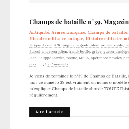
Champs de bataille n°39. Magazin
Antiquité
,
Armée française
,
Champs de bataille
Histoire militaire antique
,
Histoire militaire m
afrique du sud
,
ANC
,
angola
,
argentoratum
,
armée royale
,
ba
Buresi
,
empereur julien
,
franck boulle
,
grèce
,
guerer d'indép
Jean-Philippe Liardet
,
marine
,
MPLA
,
opérations navales
,
pat
urss
2 Comments
Je viens de terminer le n°39 de Champs de Bataille, 
moi, ce numéro 39 est vraiment un numéro modèle e
m’explique: Champs de bataille aborde TOUTE l’histo
régulièrement…
Lire l'article