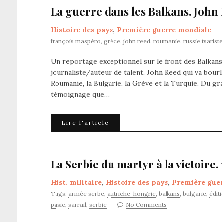
La guerre dans les Balkans. John
Histoire des pays
,
Première guerre mondiale
françois maspéro
,
grèce
,
john reed
,
roumanie
,
russie tsarist
Un reportage exceptionnel sur le front des Balkans en
journaliste/auteur de talent, John Reed qui va bourl
Roumanie, la Bulgarie, la Grève et la Turquie. Du gr
témoignage que…
Lire l'article
La Serbie du martyr à la victoire.
Hist. militaire
,
Histoire des pays
,
Première gue
Tags:
armée serbe
,
autriche-hongrie
,
balkans
,
bulgarie
,
édit
pasic
,
sarrail
,
serbie
No Comments