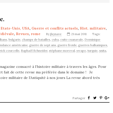
e.
,
Etats-Unis, USA
,
Guerre et conflits actuels
,
Hist. militaire
,
édiévale
,
Revues
,
rome
By
jlsynave
21 mai 2011
Tags:
lkans
,
bulgarie
,
champs de batailles
,
cuba
,
cuito cuanavale
,
Dominique
endance américaine
,
guerre de sept ans
,
guerre froide
,
guerres balkaniques
,
rick courcelle
,
Raphaël Schneider
,
stéphane moroval
,
swapo
,
turquie
,
unita
,
magazine consacré à l’histoire militaire à travers les âges. Pour
t fait de cette revue ma préférée dans le domaine ! Je
ire militaire de l’Antiquité à nos jours La revue abord très
Partager