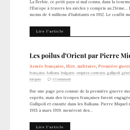
La Serbie, ce petit pays si mal connu, dans la tour
l’Europe à travers les siècles y compris au 21ème… L
moins de 4 millions d’habitants en 1912. Le conflit 
Lire l'article
Les poilus d'Orient par Pierre Mi
Armée française
,
Hist. militaire
,
Première guer
française
,
balkans
,
bulgarie
,
empires centraux
,
gallipoli
,
génér
turquie
1 Comment
Sur une page peu connue de la première guerre mond
esprits, mais des troupes françaises furent engagées
Gallipoli et ensuite dans les Balkans. Pierre Miquel 
1915 à mars 1919, menèrent des…
Lire l'article