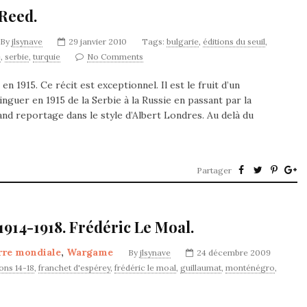
 Reed.
By
jlsynave
29 janvier 2010
Tags:
bulgarie
,
éditions du seuil
,
e
,
serbie
,
turquie
No Comments
 1915. Ce récit est exceptionnel. Il est le fruit d’un
inguer en 1915 de la Serbie à la Russie en passant par la
and reportage dans le style d’Albert Londres. Au delà du
Partager
 1914-1918. Frédéric Le Moal.
rre mondiale
,
Wargame
By
jlsynave
24 décembre 2009
ions 14-18
,
franchet d'espérey
,
frédéric le moal
,
guillaumat
,
monténégro
,