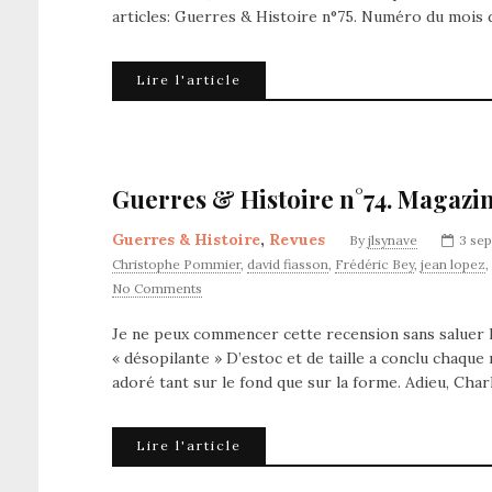
articles: Guerres & Histoire n°75. Numéro du mois
Lire l'article
Guerres & Histoire n°74. Magazin
Guerres & Histoire
,
Revues
By
jlsynave
3 se
Christophe Pommier
,
david fiasson
,
Frédéric Bey
,
jean lopez
,
No Comments
Je ne peux commencer cette recension sans saluer le
« désopilante » D’estoc et de taille a conclu chaque
adoré tant sur le fond que sur la forme. Adieu, Cha
Lire l'article