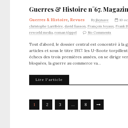
Guerres & Histoire n°67. Magazin
Guerres & Histoire
,
Revues
By
jlsynave
10 o
christophe Larribère
,
david fiasson
,
François Joyaux
,
Frank S
reworld media
,
roman töppel
No Comments
Tout d’abord, le dossier central est concentré à la
articles et sous le titre 1917: les U-Boote torpille
échecs des trois premières années, on se dirige vers
bloquées, la guerre au commerce va…
Lire l'article
1
2
3
…
8