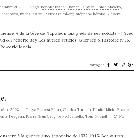
écembre 2023
Tags:
Benoist Bihan
,
Charles Turquin
,
Chloé Masero
,
 cesaratto
,
michel bodin
,
Pierre Grumberg
,
stéphane béraud
,
Vincent
onienne: « de la tête de Napoléon aux pieds de ses soldats » ! Avec
aud & Frédéric Bey Les autres articles: Guerres & Histoire n°76.
 Reworld Media.
Partager
e.
ctobre 2023
Tags:
Benoist Bihan
,
Charles Turquin
,
Dimitri Minic
,
Franck
ime Petitjean
,
Pierre Grumberg
,
reworld media
,
Tom Dutheil
No
onsacré à la guerre sino-japonaise de 1937-1945: Les autres