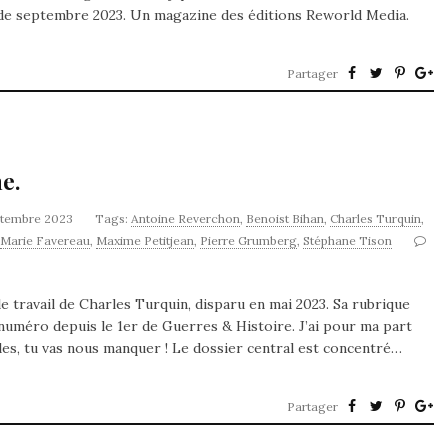
 de septembre 2023. Un magazine des éditions Reworld Media.
Partager
e.
ptembre 2023
Tags:
Antoine Reverchon
,
Benoist Bihan
,
Charles Turquin
,
Marie Favereau
,
Maxime Petitjean
,
Pierre Grumberg
,
Stéphane Tison
 travail de Charles Turquin, disparu en mai 2023. Sa rubrique
 numéro depuis le 1er de Guerres & Histoire. J’ai pour ma part
rles, tu vas nous manquer ! Le dossier central est concentré…
Partager