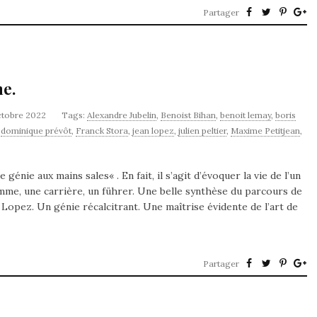
Partager
ne.
ctobre 2022
Tags:
Alexandre Jubelin
,
Benoist Bihan
,
benoit lemay
,
boris
,
dominique prévôt
,
Franck Stora
,
jean lopez
,
julien peltier
,
Maxime Petitjean
,
génie aux mains sales« . En fait, il s’agit d’évoquer la vie de l’un
me, une carrière, un führer. Une belle synthèse du parcours de
 Lopez. Un génie récalcitrant. Une maîtrise évidente de l’art de
Partager