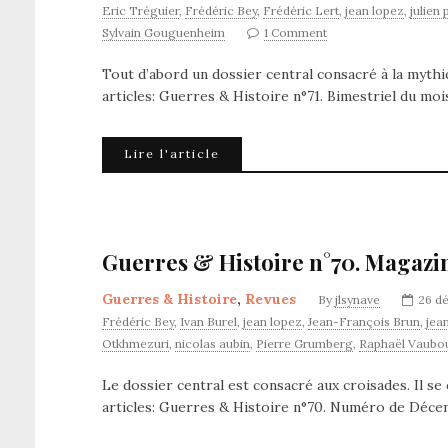
Eric Tréguier
,
Frédéric Bey
,
Frédéric Lert
,
jean lopez
,
julien 
Sylvain Gouguenheim
1 Comment
Tout d’abord un dossier central consacré à la myth
articles: Guerres & Histoire n°71. Bimestriel du moi
Lire l'article
Guerres & Histoire n°70. Magazi
Guerres & Histoire
,
Revues
By
jlsynave
26 d
Frédéric Bey
,
Ivan Burel
,
jean lopez
,
Jean-François Brun
,
jean
Otkhmezuri
,
nicolas aubin
,
Pierre Grumberg
,
Raphaël Vaubou
Le dossier central est consacré aux croisades. Il s
articles: Guerres & Histoire n°70. Numéro de Déce