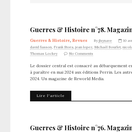
Guerres & Histoire n°78. Magazin
Guerres & Histoire
,
Revues
By
jlsynave
10 av
david fiasson
,
Frank Stora
,
jean lopez
,
Michaël Bourlet
,
nicol
Thomas Lockey
No Comments
Le dossier central est consacré au débarquement en
à paraître en mai 2024 aux éditions Perrin. Les autre
2024. Un magazine de Reworld Media.
Lire l'article
Guerres & Histoire n°76. Magazin