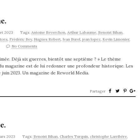
e.
llet 2023
Tags:
Antoine Reverchon
,
Arthur Labaume
,
Benoist Bihan
,
tora
,
Frédéric Bey
,
Hugues Robert
,
Ivan Burel
,
jean lopez
,
Kevin Limonier
,
No Comments
rimée. Déjà six guerres, bientôt une septième ? » Le thème
rêt du magazine est de lui redonner une profondeur historique. Les
e juin 2023. Un magazine de Reworld Media.
Partager
e.
ars 2023
Tags:
Benoist Bihan
,
Charles Turquin
,
christophe Larribère
,