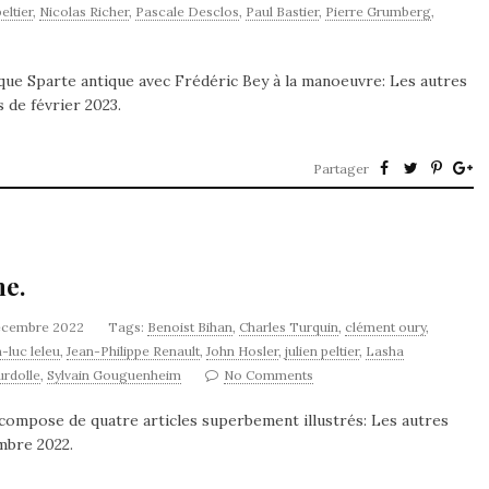
peltier
,
Nicolas Richer
,
Pascale Desclos
,
Paul Bastier
,
Pierre Grumberg
,
ique Sparte antique avec Frédéric Bey à la manoeuvre: Les autres
s de février 2023.
Partager
ne.
écembre 2022
Tags:
Benoist Bihan
,
Charles Turquin
,
clément oury
,
-luc leleu
,
Jean-Philippe Renault
,
John Hosler
,
julien peltier
,
Lasha
rdolle
,
Sylvain Gouguenheim
No Comments
e compose de quatre articles superbement illustrés: Les autres
mbre 2022.