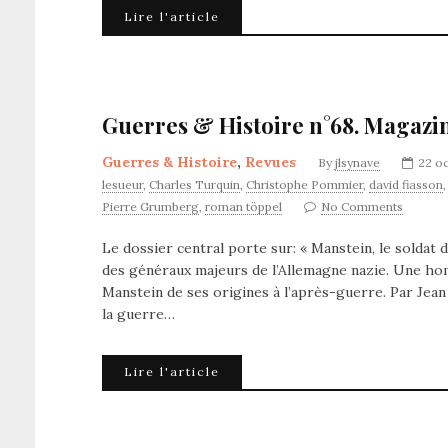
Lire l'article
Guerres & Histoire n°68. Magazi
Guerres & Histoire
,
Revues
By
jlsynave
22 o
lesueur
,
Charles Turquin
,
Christophe Pommier
,
david fiasson
Pierre Grumberg
,
roman töppel
No Comments
Le dossier central porte sur: « Manstein, le soldat de 
des généraux majeurs de l’Allemagne nazie. Une hom
Manstein de ses origines à l’après-guerre. Par Jean
la guerre…
Lire l'article