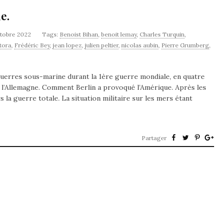
e.
ctobre 2022
Tags:
Benoist Bihan
,
benoit lemay
,
Charles Turquin
,
tora
,
Frédéric Bey
,
jean lopez
,
julien peltier
,
nicolas aubin
,
Pierre Grumberg
,
 guerres sous-marine durant la 1ère guerre mondiale, en quatre
nt l’Allemagne. Comment Berlin a provoqué l’Amérique. Après les
 la guerre totale. La situation militaire sur les mers étant
Partager