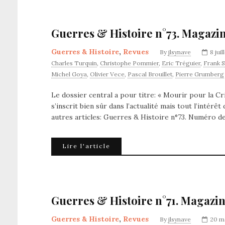
Guerres & Histoire n°73. Magazin
Guerres & Histoire
,
Revues
By
jlsynave
8 jui
Charles Turquin
,
Christophe Pommier
,
Eric Tréguier
,
Frank S
Michel Goya
,
Olivier Vece
,
Pascal Brouillet
,
Pierre Grumberg
Le dossier central a pour titre: « Mourir pour la C
s’inscrit bien sûr dans l’actualité mais tout l’inté
autres articles: Guerres & Histoire n°73. Numéro d
Lire l'article
Guerres & Histoire n°71. Magazin
Guerres & Histoire
,
Revues
By
jlsynave
20 m