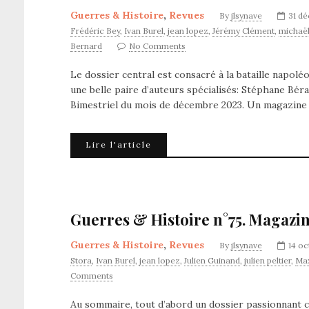
Guerres & Histoire
,
Revues
By
jlsynave
31 d
Frédéric Bey
,
Ivan Burel
,
jean lopez
,
Jérémy Clément
,
michaël
Bernard
No Comments
Le dossier central est consacré à la bataille napolé
une belle paire d’auteurs spécialisés: Stéphane Bér
Bimestriel du mois de décembre 2023. Un magazine
Lire l'article
Guerres & Histoire n°75. Magazin
Guerres & Histoire
,
Revues
By
jlsynave
14 o
Stora
,
Ivan Burel
,
jean lopez
,
Julien Guinand
,
julien peltier
,
Max
Comments
Au sommaire, tout d’abord un dossier passionnant c