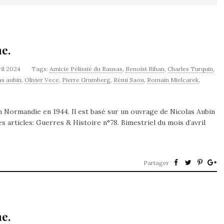
e.
ril 2024
Tags:
Amicie Pélissié du Rausas
,
Benoist Bihan
,
Charles Turquin
,
as aubin
,
Olivier Vece
,
Pierre Grumberg
,
Rémi Saou
,
Romain Mielcarek
,
 Normandie en 1944. Il est basé sur un ouvrage de Nicolas Aubin
s articles: Guerres & Histoire n°78. Bimestriel du mois d’avril
Partager
e.