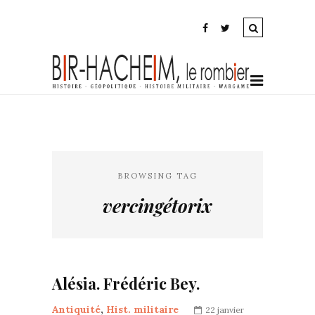
BROWSING TAG
vercingétorix
Alésia. Frédéric Bey.
Antiquité
,
Hist. militaire
22 janvier