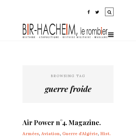
BROWSING TAG
guerre froide
Air Power n°4. Magazine.
Armées
,
Aviation
,
Guerre d'Algérie
,
Hist.