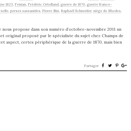
ne 1823
,
Fenian
,
Frédéric Ortolland
,
guerre de 1870
,
guerre franco-
rselle
,
perses sassanides
,
Pierre Iltis
,
Raphaël Schneider
,
siège de Rhodes
,
aire nous propose dans son numéro d’octobre-novembre 2011 un
jet original proposé par le spécialiste du sujet chez Champs de
r cet aspect, certes périphérique de la guerre de 1870, mais bien
Partager