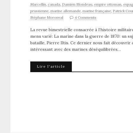
Marcellin
,
canada
,
Damien Blondeau
,
empire ottoman
,
espag
prussienne
,
marine allemande
,
marine française
,
Patrick Cou
Stéphane Moronval
4 Comments
La revue bimestrielle consacrée à l’histoire milit
menu varié: La marine dans la guerre de 1870: un su
bataille, Pierre Iltis. Ce dernier nous fait découvri
intéressant avec des marines déséquilibrées…
Lire l'article