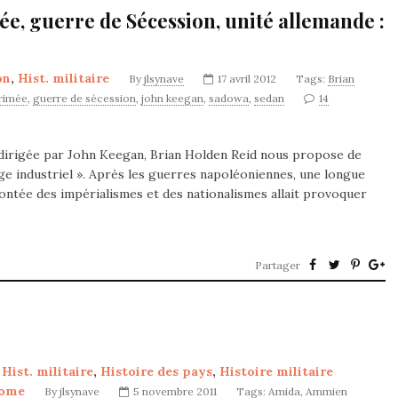
ée, guerre de Sécession, unité allemande :
on
,
Hist. militaire
By
jlsynave
17 avril 2012
Tags:
Brian
crimée
,
guerre de sécession
,
john keegan
,
sadowa
,
sedan
14
» dirigée par John Keegan, Brian Holden Reid nous propose de
’âge industriel ». Après les guerres napoléoniennes, une longue
ontée des impérialismes et des nationalismes allait provoquer
Partager
,
Hist. militaire
,
Histoire des pays
,
Histoire militaire
ome
By
jlsynave
5 novembre 2011
Tags:
Amida
,
Ammien