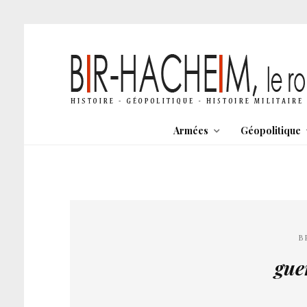
Armées
Géopolitique
B
gue