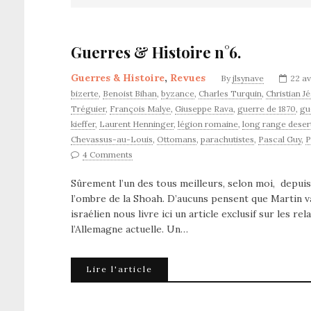
Guerres & Histoire n°6.
Guerres & Histoire
,
Revues
By
jlsynave
22 av
bizerte
,
Benoist Bihan
,
byzance
,
Charles Turquin
,
Christian J
Tréguier
,
François Malye
,
Giuseppe Rava
,
guerre de 1870
,
gu
kieffer
,
Laurent Henninger
,
légion romaine
,
long range deser
Chevassus-au-Louis
,
Ottomans
,
parachutistes
,
Pascal Guy
,
P
4 Comments
Sûrement l’un des tous meilleurs, selon moi, depuis
l’ombre de la Shoah. D’aucuns pensent que Martin va
israélien nous livre ici un article exclusif sur les re
l’Allemagne actuelle. Un…
Lire l'article