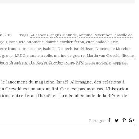
ril 2012
Tags:
74 canons
,
angus McBride
,
Antoine Reverchon
,
bataille de
égou
,
conquête ottomane
,
damine cordier-féron
,
eitan haddok
,
Eric
erre franco-prussienne
,
Isabelle Delpech
,
israël
,
Jean-Dominique Merchet
,
t group
,
LRDG
,
marine à voile
,
marine de guerre
,
Martin van Creveld
,
Nicolas
ierre Grumberg
,
rfa
,
Roger Crowley
,
rome
,
RPC
,
uniformologie
,
zeppelin
 le lancement du magazine. Israël-Allemagne, des relations à
n Creveld est un auteur fini. Ce n’est pas mon cas. L’historien
lations entre l’état d’Israël et l’armée allemande de la RFA et de
Partager