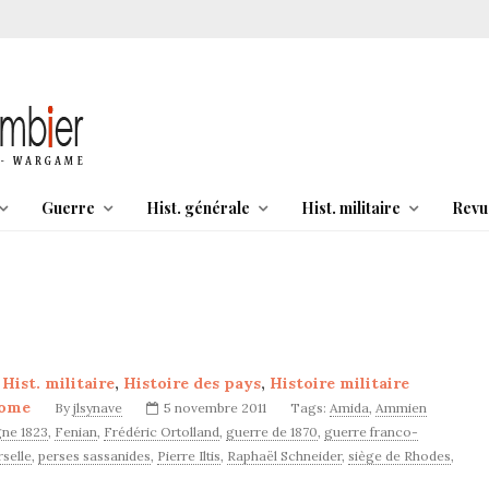
Guerre
Hist. générale
Hist. militaire
Revu
,
Hist. militaire
,
Histoire des pays
,
Histoire militaire
ome
By
jlsynave
5 novembre 2011
Tags:
Amida
,
Ammien
ne 1823
,
Fenian
,
Frédéric Ortolland
,
guerre de 1870
,
guerre franco-
rselle
,
perses sassanides
,
Pierre Iltis
,
Raphaël Schneider
,
siège de Rhodes
,