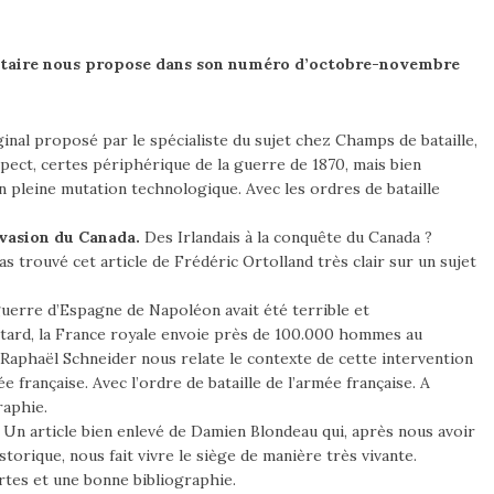
ilitaire nous propose dans son numéro d’octobre-novembre
ginal proposé par le spécialiste du sujet chez Champs de bataille,
aspect, certes périphérique de la guerre de 1870, mais bien
n pleine mutation technologique. Avec les ordres de bataille
nvasion du Canada.
Des Irlandais à la conquête du Canada ?
pas trouvé cet article de Frédéric Ortolland très clair sur un sujet
guerre d’Espagne de Napoléon avait été terrible et
 tard, la France royale envoie près de 100.000 hommes au
 Raphaël Schneider nous relate le contexte de cette intervention
 française. Avec l’ordre de bataille de l’armée française. A
raphie.
Un article bien enlevé de Damien Blondeau qui, après nous avoir
torique, nous fait vivre le siège de manière très vivante.
rtes et une bonne bibliographie.