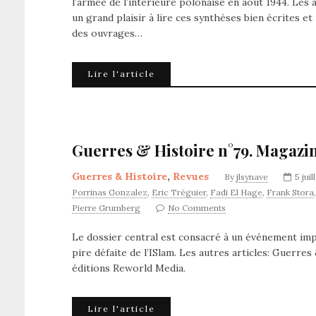
l’armée de l’intérieure polonaise en août 1944. Les au
un grand plaisir à lire ces synthèses bien écrites et
des ouvrages…
Lire l'article
Guerres & Histoire n°79. Magazin
Guerres & Histoire
,
Revues
By
jlsynave
5 jui
Porrinas Gonzalez
,
Eric Tréguier
,
Fadi El Hage
,
Frank Stora
Pierre Grumberg
No Comments
Le dossier central est consacré à un événement impo
pire défaite de l’ISlam. Les autres articles: Guerr
éditions Reworld Media.
Lire l'article