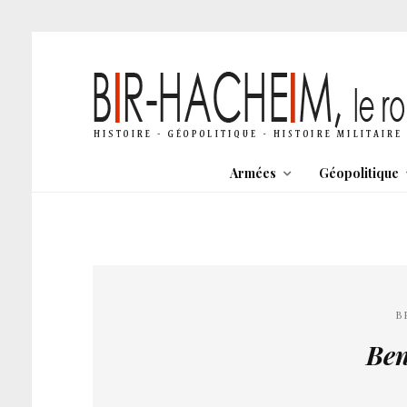
Armées
Géopolitique
B
Ben