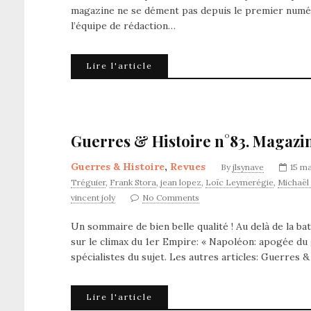
magazine ne se dément pas depuis le premier numéro 
l’équipe de rédaction…
Lire l'article
Guerres & Histoire n°83. Magazi
Guerres & Histoire
,
Revues
By
jlsynave
15 m
Tréguier
,
Frank Stora
,
jean lopez
,
Loïc Leymerégie
,
Michaël 
vincent joly
No Comments
Un sommaire de bien belle qualité ! Au delà de la ba
sur le climax du 1er Empire: « Napoléon: apogée du 
spécialistes du sujet. Les autres articles: Guerres 
Lire l'article