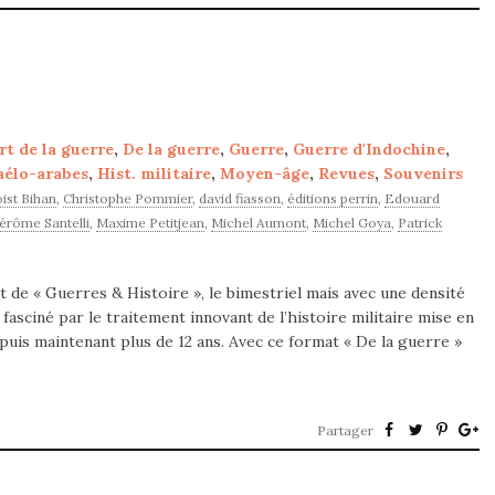
rt de la guerre
,
De la guerre
,
Guerre
,
Guerre d'Indochine
,
aélo-arabes
,
Hist. militaire
,
Moyen-âge
,
Revues
,
Souvenirs
ist Bihan
,
Christophe Pommier
,
david fiasson
,
éditions perrin
,
Edouard
Jérôme Santelli
,
Maxime Petitjean
,
Michel Aumont
,
Michel Goya
,
Patrick
t de « Guerres & Histoire », le bimestriel mais avec une densité
 fasciné par le traitement innovant de l’histoire militaire mise en
uis maintenant plus de 12 ans. Avec ce format « De la guerre »
Partager