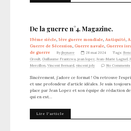
De la guerre n°4. Magazine.
19ème siècle
,
1ère guerre mondiale
,
Antiquité
,
A
Guerre de Sécession
,
Guerre navale
,
Guerres isr
de guerre
By
jlsynave
28 mai 2024
Tags:
Beno
Groult
,
Guillaume Frantzwa
,
jean lopez
,
Jean-Marie Lagnel
,
Mercillon
,
Vincent Bernard
,
vincent joly
No Comments
Sincèrement, j’adore ce format ! On retrouve l’espri
et une profondeur d’article idéales. Je suis toujours
place par Jean Lopez et son équipe de rédaction dep
qui en est…
Lire l'article