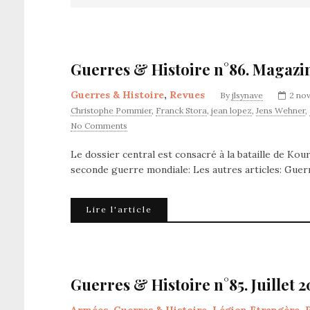
Guerres & Histoire n°86. Magazi
Guerres & Histoire
,
Revues
By
jlsynave
2 no
Christophe Pommier
,
Franck Stora
,
jean lopez
,
Jens Wehner
,
No Comments
Le dossier central est consacré à la bataille de Ko
seconde guerre mondiale: Les autres articles: Gue
Lire l'article
Guerres & Histoire n°85. Juillet 2