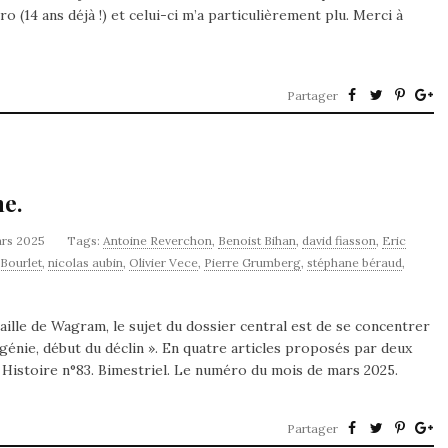
(14 ans déjà !) et celui-ci m’a particulièrement plu. Merci à
Partager
ne.
ars 2025
Tags:
Antoine Reverchon
,
Benoist Bihan
,
david fiasson
,
Eric
Bourlet
,
nicolas aubin
,
Olivier Vece
,
Pierre Grumberg
,
stéphane béraud
,
taille de Wagram, le sujet du dossier central est de se concentrer
génie, début du déclin ». En quatre articles proposés par deux
& Histoire n°83. Bimestriel. Le numéro du mois de mars 2025.
Partager