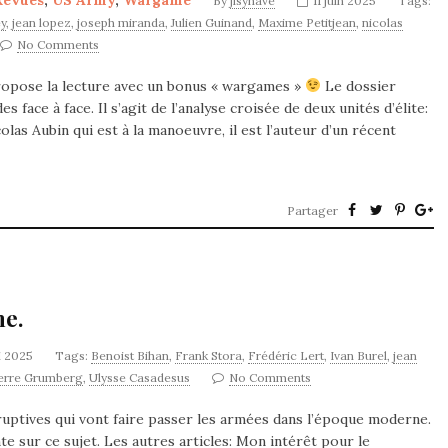
Revues
,
US Army
,
Wargame
By
jlsynave
11 juin 2025
Tags:
y
,
jean lopez
,
joseph miranda
,
Julien Guinand
,
Maxime Petitjean
,
nicolas
No Comments
propose la lecture avec un bonus « wargames »
Le dossier
face à face. Il s’agit de l’analyse croisée de deux unités d’élite:
las Aubin qui est à la manoeuvre, il est l’auteur d’un récent
Partager
ne.
i 2025
Tags:
Benoist Bihan
,
Frank Stora
,
Frédéric Lert
,
Ivan Burel
,
jean
erre Grumberg
,
Ulysse Casadesus
No Comments
ruptives qui vont faire passer les armées dans l’époque moderne.
te sur ce sujet. Les autres articles: Mon intérêt pour le