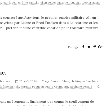
l
,
jean lopez
,
Jérôme Santelli
,
julien peltier
,
Maxime Petitjean
,
nicolas aubin
,
t consacré aux Assyriens, le premier empire militaire. Ah, un
ssyriens par Liliane et Fred Funcken dans « Le costume et les
 ! Quel début d’une véritable vocation pour l’histoire militaire.
Partager
ne.
jlsynave
25 août 2024
Tags:
Benoist Bihan
,
christophe Larribère
,
Jérôme Santelli
,
Maxime Petitjean
,
Pierre Grumberg
,
stéphane béraud
avant un événement finalement peu connu: le soulèvement de