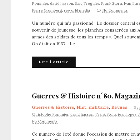
Pommier
,
david fiasson
,
Eric Tréguier
,
Frank Stora
,
Ivan Bure
Pierre Grumberg
,
reworld media
No Comments
Un numéro qui m’a passionné ! Le dossier central es
souvenir de jeunesse, les planches consacrées aux A
armes des soldats de tous les temps ». Quel souvenir
On était en 1967… Le…
Lire l'article
Guerres & Histoire n°80. Magazi
Guerres & Histoire
,
Hist. militaire
,
Revues
By
Christophe Pommier
,
david fiasson
,
Frank Stora
,
jean lopez
,
No Comments
Ce numéro de l’été donne l’occasion de mettre en 