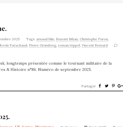
ne.
vembre 2025
Tags:
arnaud blin
,
Benoist Bihan
,
Christophe Furon
,
Kevin Parachaud
,
Pierre Grumberg
,
roman töppel
,
Vincent Bernard
ursk, longtemps présentée comme le tournant militaire de la
rres & Histoire n°86. Numéro de septembre 2025.
Partager
025.