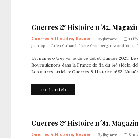
Guerres & Histoire n°82. Magazi
Guerres & Histoire
,
Revues
By
jlsynave
14 fé
jean lopez
,
Julien Guinand
,
Pierre Grumberg
,
reworld media
,
Un numéro très varié de ce début d’année 2025. Le d
Bourguignons dans la France de fin du 14° siècle, d
Les autres articles: Guerres & Histoire n°82. Numé
Lire l'article
Guerres & Histoire n°81. Magazin
Guerres & Histoire
,
Revues
By
jlsynave
8 no