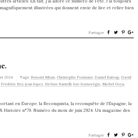
tres articles: En fait, j’ai adoré ce numéro de l’été. J’ai toujours
 magnifiquement illustrées qui donnent envie de lire et relire bien
Partager
e.
llet 2024
Tags:
Benoist Bihan
,
Christophe Pommier
,
Daniel Baloup
,
David
,
Frédéric Bey
,
jean lopez
,
Jérôme Santelli
,
loic leymerégie
,
Michel Goya
,
rtant en Europe: la Reconquista, la reconquête de l’Espagne, la
es & Histoire n°79. Numéro du mois de juin 2924. Un magazine des
Partager