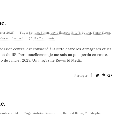
ne.
vrier 2025
Tags:
Benoist Bihan
,
david fiasson
,
Eric Tréguier
,
Frank Stora
,
Vincent Bernard
No Comments
ossier central est consacré à la lutte entre les Armagnacs et les
ébut du 15°. Personnellement, je me suis un peu perdu en route.
ro de Janvier 2025. Un magazine Reworld Media.
Partager
e.
vembre 2024
Tags:
Antoine Reverchon
,
Benoist Bihan
,
Christophe