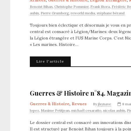
Armées
,
Guerres & Histoire
,
Légion Etrangère
,
Benoist Bihan
,
Christophe Pommier
,
Frank Stora
,
Frédéric Be
aubin
,
Pierre Grumberg
,
reworld media
,
stéphane béraud
Toujours bien éclectique et désormais je vous en 
central est consacré à Légion/Marines: deux légendes 
la Légion étrangère et l’US Marine Corps. C’est Nico
« Les marines. Histoire…
Lire l'article
Guerres & Histoire n°84. Magazi
Guerres & Histoire
,
Revues
By
jlsynave
8 ma
lopez
,
Maxime Petitjean
,
michaël cesaratto
,
nicolas aubin
,
Pi
Le dossier central est consacré aux innovations dis
Il est structuré par Benoist Bihan toujours à la poin