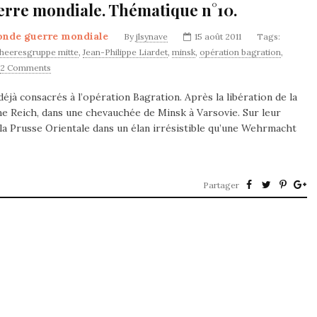
erre mondiale. Thématique n°10.
onde guerre mondiale
By
jlsynave
15 août 2011
Tags:
heeresgruppe mitte
,
Jean-Philippe Liardet
,
minsk
,
opération bagration
,
2 Comments
éjà consacrés à l’opération Bagration. Après la libération de la
me Reich, dans une chevauchée de Minsk à Varsovie. Sur leur
 la Prusse Orientale dans un élan irrésistible qu’une Wehrmacht
Partager