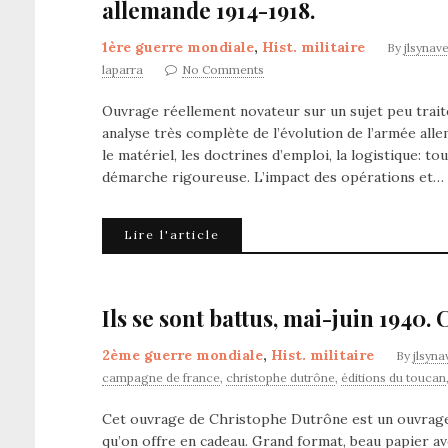
allemande 1914-1918.
1ère guerre mondiale
,
Hist. militaire
By
jlsynav
laparra
No Comments
Ouvrage réellement novateur sur un sujet peu traité
analyse très complète de l’évolution de l’armée all
le matériel, les doctrines d’emploi, la logistique: 
démarche rigoureuse. L’impact des opérations et…
Lire l'article
Ils se sont battus, mai-juin 1940
2ème guerre mondiale
,
Hist. militaire
By
jlsyna
campagne de france
,
christophe dutrône
,
éditions du toucan
Cet ouvrage de Christophe Dutrône est un ouvrage q
qu’on offre en cadeau. Grand format, beau papier a