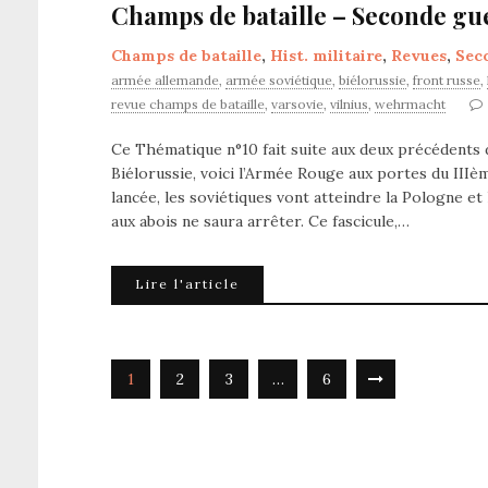
Champs de bataille – Seconde gu
Champs de bataille
,
Hist. militaire
,
Revues
,
Sec
armée allemande
,
armée soviétique
,
biélorussie
,
front russe
,
revue champs de bataille
,
varsovie
,
vilnius
,
wehrmacht
Ce Thématique n°10 fait suite aux deux précédents d
Biélorussie, voici l’Armée Rouge aux portes du IIIè
lancée, les soviétiques vont atteindre la Pologne et
aux abois ne saura arrêter. Ce fascicule,…
Lire l'article
1
2
3
…
6