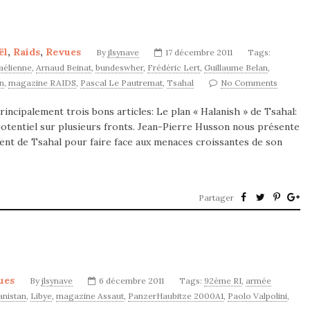
ël
,
Raids
,
Revues
By
jlsynave
17 décembre 2011
Tags:
aélienne
,
Arnaud Beinat
,
bundeswher
,
Frédéric Lert
,
Guillaume Belan
,
n
,
magazine RAIDS
,
Pascal Le Pautremat
,
Tsahal
No Comments
incipalement trois bons articles: Le plan « Halanish » de Tsahal:
potentiel sur plusieurs fronts. Jean-Pierre Husson nous présente
ment de Tsahal pour faire face aux menaces croissantes de son
Partager
ues
By
jlsynave
6 décembre 2011
Tags:
92ème RI
,
armée
anistan
,
Libye
,
magazine Assaut
,
PanzerHaubitze 2000A1
,
Paolo Valpolini
,