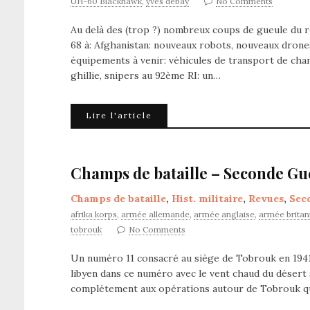
UH-60 Blackhawk
,
yves debay
No Comments
Au delà des (trop ?) nombreux coups de gueule du r
68 à: Afghanistan: nouveaux robots, nouveaux drones
équipements à venir: véhicules de transport de cha
ghillie, snipers au 92ème RI: un…
Lire l'article
Champs de bataille – Seconde Gu
Champs de bataille
,
Hist. militaire
,
Revues
,
Sec
afrika korps
,
armée allemande
,
armée anglaise
,
armée britan
tobrouk
No Comments
Un numéro 11 consacré au siège de Tobrouk en 1941 
libyen dans ce numéro avec le vent chaud du désert 
complétement aux opérations autour de Tobrouk qui 