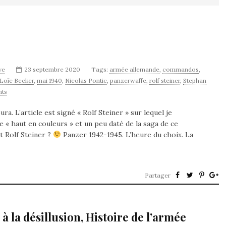
ve
23 septembre 2020
Tags:
armée allemande
,
commandos
,
Loïc Becker
,
mai 1940
,
Nicolas Pontic
,
panzerwaffe
,
rolf steiner
,
Stephan
ts
a. L’article est signé « Rolf Steiner » sur lequel je
ue « haut en couleurs » et un peu daté de la saga de ce
t Rolf Steiner ?
Panzer 1942-1945. L’heure du choix. La
Partager
 à la désillusion, Histoire de l’armée