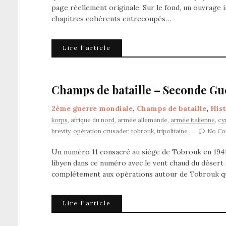
page réellement originale. Sur le fond, un ouvrage
chapitres cohérents entrecoupés…
Lire l'article
Champs de bataille – Seconde Gu
2ème guerre mondiale
,
Champs de bataille
,
Hist
korps
,
afrique du nord
,
armée allemande
,
armée italienne
,
cy
brevity
,
opération crusader
,
tobrouk
,
tripolitaine
No C
Un numéro 11 consacré au siège de Tobrouk en 1941 
libyen dans ce numéro avec le vent chaud du désert 
complétement aux opérations autour de Tobrouk qui 
Lire l'article