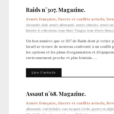
Raids n°307. Magazine.
Armée française
,
Guerre et conflits actuels
,
Isra
Alexandre Alati
,
armée allemande
,
armée chinoise
,
armée isr
histoire & collections
,
Jean-Marc Tanguy
,
Jean-Pierre Husso
Un bon numéro que ce 307 de Raids dont je retire pr
Israël se trouve de nouveau confronté à un conflit 
les options et les plans d’organisation et d’équipe
environnement proche et plus lointain……
Lire l'article
Assaut n°68. Magazine.
Armée française
,
Guerre et conflits actuels
,
Rev
allemande
,
Carl Schulze
,
ean-Jacques Cécile
,
guerre en afgh