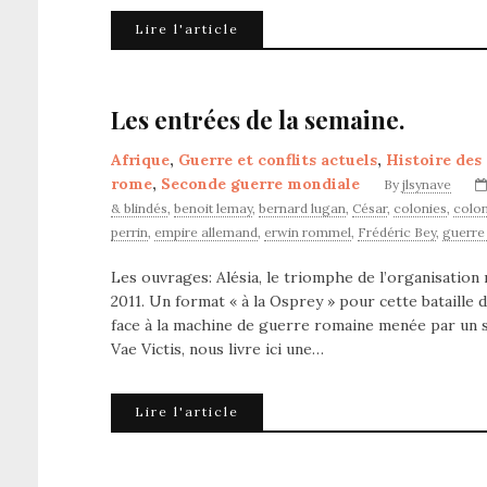
Lire l'article
Les entrées de la semaine.
Afrique
,
Guerre et conflits actuels
,
Histoire des
rome
,
Seconde guerre mondiale
By
jlsynave
& blindés
,
benoit lemay
,
bernard lugan
,
César
,
colonies
,
colon
perrin
,
empire allemand
,
erwin rommel
,
Frédéric Bey
,
guerre
Les ouvrages: Alésia, le triomphe de l’organisation
2011. Un format « à la Osprey » pour cette bataill
face à la machine de guerre romaine menée par un s
Vae Victis, nous livre ici une…
Lire l'article