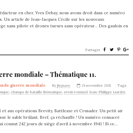
édacteur en cher, Yves Debay, nous avons droit dans ce numéro
. Un article de Jean-Jacques Cécile sur les nouveaux
rge sans pilote et drones tueurs sans opérateur… Des gaulois en
Partager
erre mondiale – Thématique 11.
onde guerre mondiale
By
jlsynave
21 novembre 2011
Tags:
nique
,
champs de bataille thématique
,
erwin rommel
,
Jean-Philippe Liardet
,
et aux opérations Brevity, Battleaxe et Crusader. Un petit air
sur le sable brûlant. Bref, ça réchauffe ! Un numéro consacré
connut 242 jours de siège d’avril à novembre 1941 ! Si ce…