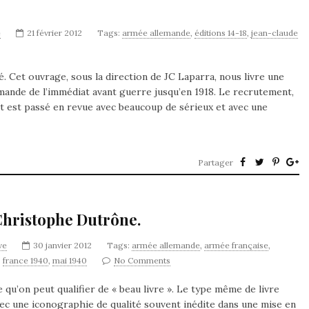
e
21 février 2012
Tags:
armée allemande
,
éditions 14-18
,
jean-claude
. Cet ouvrage, sous la direction de JC Laparra, nous livre une
emande de l’immédiat avant guerre jusqu’en 1918. Le recrutement,
tout est passé en revue avec beaucoup de sérieux et avec une
Partager
. Christophe Dutrône.
ve
30 janvier 2012
Tags:
armée allemande
,
armée française
,
,
france 1940
,
mai 1940
No Comments
u’on peut qualifier de « beau livre ». Le type même de livre
vec une iconographie de qualité souvent inédite dans une mise en