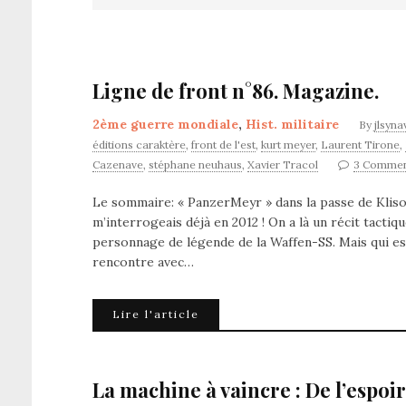
Ligne de front n°86. Magazine.
2ème guerre mondiale
,
Hist. militaire
By
jlsyna
éditions caraktère
,
front de l'est
,
kurt meyer
,
Laurent Tirone
,
Cazenave
,
stéphane neuhaus
,
Xavier Tracol
3 Commen
Le sommaire: « PanzerMeyr » dans la passe de Klisour
m’interrogeais déjà en 2012 ! On a là un récit tactiq
personnage de légende de la Waffen-SS. Mais qui es
rencontre avec…
Lire l'article
La machine à vaincre : De l’espoir