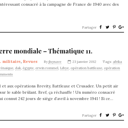
 intéressant consacré à la campagne de France de 1940 avec des
Partager
erre mondiale – Thématique 11.
. militaire
,
Revues
By
jlsynave
23 janvier 2012
Tags:
afrika
rénaique
,
dak
,
égypte
,
erwin rommel
,
Libye
,
opération battleaxe
,
opération
omments
et aux opérations Brevity, Battleaxe et Crusader. Un petit air
sur le sable brûlant. Bref, ça réchauffe ! Un numéro consacré
connut 242 jours de siège d’avril à novembre 1941 ! Si ce…
Partager