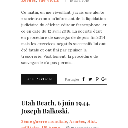
Revues
,
Vae Victis
16 avril 2016
Ce matin, en me réveillant, j’avais une alerte
« societe.com » m’informant de la liquidation
judiciaire du célèbre éditeur francophone, et
ce en date du 12 avril 2016. La société était
en procédure de sauvegarde depuis fin 2014
mais les exercices négatifs successifs lui ont
été fatals et ont fini par épuiser la
trésorerie. Visiblement, la procédure de
sauvegarde n’a pas permis…
Lire l'article
Partager
Utah Beach, 6 juin 1944.
Joseph Balkoski.
2ème guerre mondiale
,
Armées
,
Hist.
militaire
,
US Army
18 septembre 2015