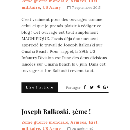
2ème guerre mondiale
,
Armées
,
Hist.
militaire
,
US Army
7 septembre 2015
C’est vraiment pour des ouvrages comme
celui-ci que je prends plaisir à rédiger ce
blog ! Cet ouvrage est tout simplement
MAGNIFIQUE. J’avais déjà énormément
apprécié le travail de Joseph Balkoski sur
Omaha Beach. Pour rappel, la 29th US
Infantry Division est l’une des deux divisions
lancées sur Omaha Beach le 6 juin. Dans cet
ouvrage-ci, Joe Balkoski revient tout…
Lire l'article
Partager
Joseph Balkoski. 3ème !
2ème guerre mondiale
,
Armées
,
Hist.
militaire
,
US Army
28 août 2015