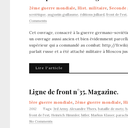
2ème guerre mondiale
,
Hist. militaire
,
Seconde 
soviétique
,
augustin guillaume
,
éditions julliard
,
front de l'est
Comments
Cet ouvrage, consacré à la guerre germano-soviétiqu
un ouvrage aussi ancien et bien évidemment parcellai
supérieur qui a commandé au combat: http://fr.wi
parlait russe et a été attaché militaire à Moscou ju
Lire l'article
Ligne de front n°35. Magazine.
1ère guerre mondiale
,
2ème guerre mondiale
,
Hi
2012
Tags:
3rd Army
,
Alexandre Thers
,
bataille de metz
,
b
front de l'est
,
Heinrich Himmler
,
hitler
,
Markus Klauer
,
parachu
No Comments