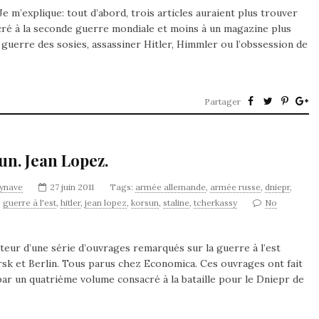
e m’explique: tout d’abord, trois articles auraient plus trouver
cré à la seconde guerre mondiale et moins à un magazine plus
la guerre des sosies, assassiner Hitler, Himmler ou l’obssession de
Partager
n. Jean Lopez.
synave
27 juin 2011
Tags:
armée allemande
,
armée russe
,
dniepr
,
,
guerre à l'est
,
hitler
,
jean lopez
,
korsun
,
staline
,
tcherkassy
No
uteur d’une série d’ouvrages remarqués sur la guerre à l’est
rsk et Berlin. Tous parus chez Economica. Ces ouvrages ont fait
 par un quatrième volume consacré à la bataille pour le Dniepr de