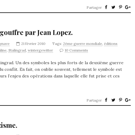
Partager
 gouffre par Jean Lopez.
synave
21 février 2010
Tags:
2ème guerre mondiale
,
éditions
aline
,
Stalingrad
,
wintergewitter
10 Comments
alingrad. Un des symboles les plus forts de la deuxième guerre
onflit. En fait, on oublie souvent, tellement le symbole est
ours l’enjeu des opérations dans laquelle elle fut prise et ces
Partager
zisme.