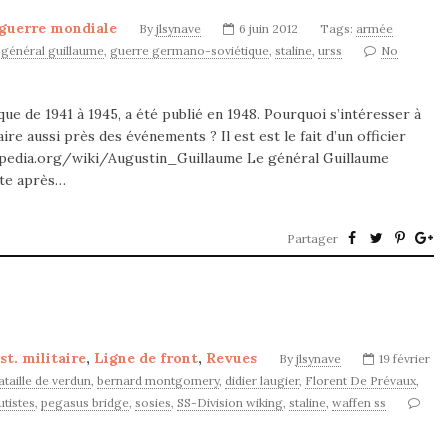
guerre mondiale
By
jlsynave
6 juin 2012
Tags:
armée
,
général guillaume
,
guerre germano-soviétique
,
staline
,
urss
No
e de 1941 à 1945, a été publié en 1948. Pourquoi s’intéresser à
re aussi près des événements ? Il est est le fait d’un officier
kipedia.org/wiki/Augustin_Guillaume Le général Guillaume
ste après…
Partager
st. militaire
,
Ligne de front
,
Revues
By
jlsynave
19 février
ataille de verdun
,
bernard montgomery
,
didier laugier
,
Florent De Prévaux
,
tistes
,
pegasus bridge
,
sosies
,
SS-Division wiking
,
staline
,
waffen ss