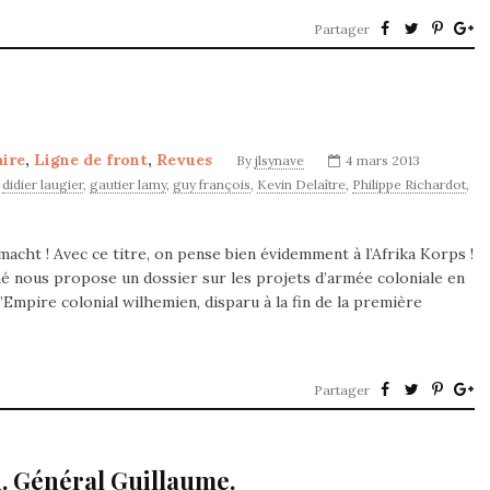
Partager
aire
,
Ligne de front
,
Revues
By
jlsynave
4 mars 2013
,
didier laugier
,
gautier lamy
,
guy françois
,
Kevin Delaître
,
Philippe Richardot
,
cht ! Avec ce titre, on pense bien évidemment à l’Afrika Korps !
Mahé nous propose un dossier sur les projets d’armée coloniale en
’Empire colonial wilhemien, disparu à la fin de la première
Partager
. Général Guillaume.