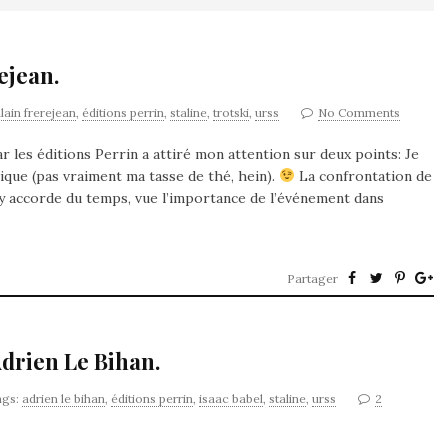
ejean.
lain frerejean
,
éditions perrin
,
staline
,
trotski
,
urss
No Comments
 les éditions Perrin a attiré mon attention sur deux points: Je
tique (pas vraiment ma tasse de thé, hein).
La confrontation de
 accorde du temps, vue l’importance de l’événement dans
Partager
Adrien Le Bihan.
ags:
adrien le bihan
,
éditions perrin
,
isaac babel
,
staline
,
urss
2