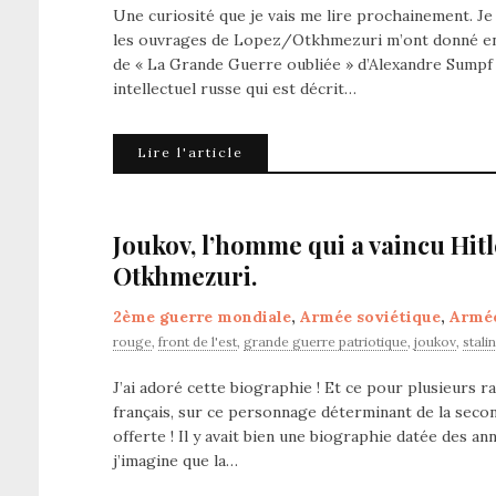
Une curiosité que je vais me lire prochainement. Je
les ouvrages de Lopez/Otkhmezuri m’ont donné envi
de « La Grande Guerre oubliée » d’Alexandre Sumpf v
intellectuel russe qui est décrit…
Lire l'article
Joukov, l’homme qui a vaincu Hitl
Otkhmezuri.
2ème guerre mondiale
,
Armée soviétique
,
Armé
rouge
,
front de l'est
,
grande guerre patriotique
,
joukov
,
stali
J’ai adoré cette biographie ! Et ce pour plusieurs ra
français, sur ce personnage déterminant de la secon
offerte ! Il y avait bien une biographie datée des a
j’imagine que la…