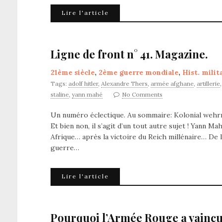
Lire l'article
Ligne de front n° 41. Magazine.
21ème siècle
,
2ème guerre mondiale
,
Hist. milit
Tags:
adolf hitler
,
Alexandre Thers
,
armée afghane
,
artillerie
staline
,
yann mahé
No Comments
Un numéro éclectique. Au sommaire: Kolonial wehrma
Et bien non, il s’agit d’un tout autre sujet ! Yann 
Afrique… après la victoire du Reich millénaire… De l
guerre…
Lire l'article
Pourquoi l’Armée Rouge a vaincu