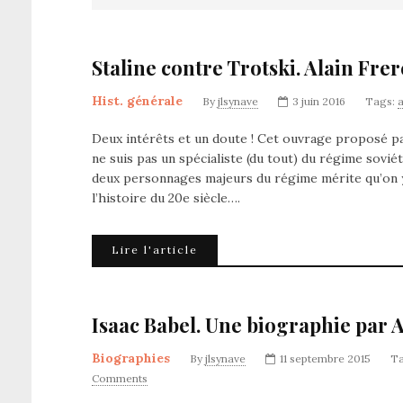
Staline contre Trotski. Alain Frer
Hist. générale
By
jlsynave
3 juin 2016
Tags:
a
Deux intérêts et un doute ! Cet ouvrage proposé par
ne suis pas un spécialiste (du tout) du régime sovié
deux personnages majeurs du régime mérite qu’on y
l’histoire du 20e siècle….
Lire l'article
Isaac Babel. Une biographie par 
Biographies
By
jlsynave
11 septembre 2015
T
Comments