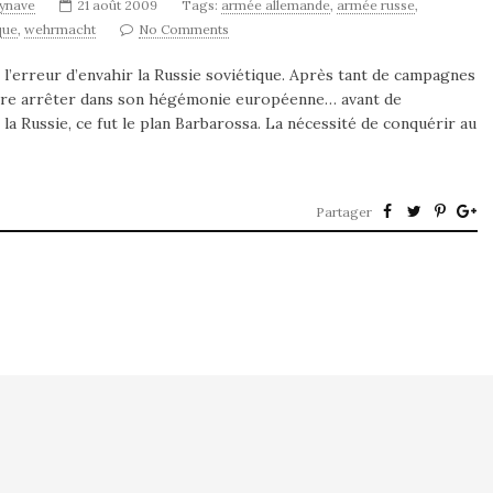
synave
21 août 2009
Tags:
armée allemande
,
armée russe
,
que
,
wehrmacht
No Comments
it l’erreur d’envahir la Russie soviétique. Après tant de campagnes
 être arrêter dans son hégémonie européenne… avant de
la Russie, ce fut le plan Barbarossa. La nécessité de conquérir au
Partager