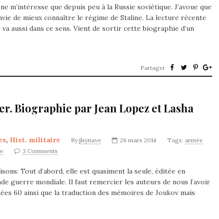
 ne m’intéresse que depuis peu à la Russie soviétique. J’avoue que
e de mieux connaître le régime de Staline. La lecture récente
a aussi dans ce sens. Vient de sortir cette biographie d’un
Partager
er. Biographie par Jean Lopez et Lasha
es
,
Hist. militaire
By
jlsynave
26 mars 2014
Tags:
armée
ne
3 Comments
isons: Tout d’abord, elle est quasiment la seule, éditée en
de guerre mondiale. Il faut remercier les auteurs de nous l’avoir
nnées 60 ainsi que la traduction des mémoires de Joukov mais