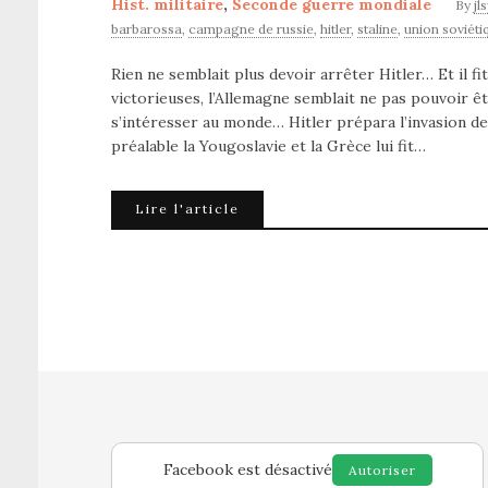
Hist. militaire
,
Seconde guerre mondiale
By
jl
barbarossa
,
campagne de russie
,
hitler
,
staline
,
union soviéti
Rien ne semblait plus devoir arrêter Hitler… Et il f
victorieuses, l’Allemagne semblait ne pas pouvoir
s’intéresser au monde… Hitler prépara l’invasion de 
préalable la Yougoslavie et la Grèce lui fit…
Lire l'article
Facebook est désactivé
Autoriser