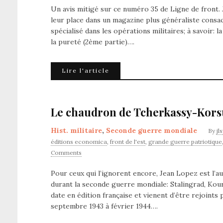
Un avis mitigé sur ce numéro 35 de Ligne de front. J
leur place dans un magazine plus généraliste consa
spécialisé dans les opérations militaires; à savoir: 
la pureté (2ème partie)….
Lire l'article
Le chaudron de Tcherkassy-Korsu
Hist. militaire
,
Seconde guerre mondiale
By
jl
éditions economica
,
front de l'est
,
grande guerre patriotique
Comments
Pour ceux qui l’ignorent encore, Jean Lopez est l’a
durant la seconde guerre mondiale: Stalingrad, Kou
date en édition française et vienent d’être rejoints
septembre 1943 à février 1944….