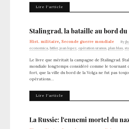
Lire l'article
Stalingrad, la bataille au bord du
Hist. militaire
,
Seconde guerre mondiale
By
jl
economica
,
hitler
,
jean lopez
,
opération uranus
,
plan blau
,
st
Le livre que méritait la campagne de Stalingrad. St
mondiale longtemps considéré comme le tournant du c
fort, que la ville du bord de la Volga ne fut pas touj
opérations…
Lire l'article
La Russie: l'ennemi mortel du na