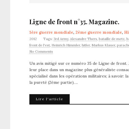
Ligne de front n°35. Magazine.
1ère guerre mondiale
,
2ème guerre mondiale
,
Hi
2012
Tags:
3rd Army
,
Alexandre Thers
,
bataille de metz
,
b
front de l'est
,
Heinrich Himmler
,
hitler
,
Markus Klauer
,
parachu
No Comments
Un avis mitigé sur ce numéro 35 de Ligne de front. J
leur place dans un magazine plus généraliste consa
spécialisé dans les opérations militaires; à savoir: 
la pureté (2ème partie)….
Lire l'article