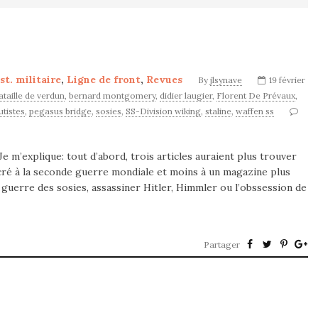
st. militaire
,
Ligne de front
,
Revues
By
jlsynave
19 février
ataille de verdun
,
bernard montgomery
,
didier laugier
,
Florent De Prévaux
,
tistes
,
pegasus bridge
,
sosies
,
SS-Division wiking
,
staline
,
waffen ss
e m’explique: tout d’abord, trois articles auraient plus trouver
cré à la seconde guerre mondiale et moins à un magazine plus
la guerre des sosies, assassiner Hitler, Himmler ou l’obssession de
Partager