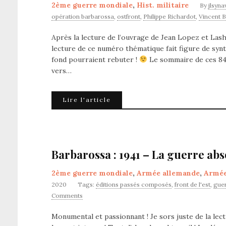
2ème guerre mondiale
,
Hist. militaire
By
jlsyna
opération barbarossa
,
ostfront
,
Philippe Richardot
,
Vincent 
Après la lecture de l’ouvrage de Jean Lopez et Lash
lecture de ce numéro thématique fait figure de synt
fond pourraient rebuter !
Le sommaire de ces 84 p
vers…
Lire l'article
Barbarossa : 1941 – La guerre abs
2ème guerre mondiale
,
Armée allemande
,
Armée
2020
Tags:
éditions passés composés
,
front de l'est
,
gue
Comments
Monumental et passionnant ! Je sors juste de la le