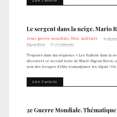
Lire l'article
Le sergent dans la neige. Mario R
2ème guerre mondiale
,
Hist. militaire
By
jlsyna
Rigoni Stern
4 Comments
Toujours dans ma séquence « Les Italiens dans la sec
découvert ce second texte de Mario Rigoni Stern, cé
sein des troupes d’élite transalpines: les Alpini ! On
Lire l'article
2e Guerre Mondiale. Thématique 