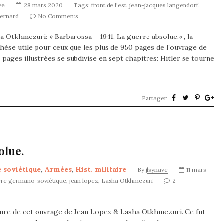
ve
28 mars 2020
Tags:
front de l'est
,
jean-jacques langendorf
,
Bernard
No Comments
a Otkhmezuri: « Barbarossa – 1941. La guerre absolue.« , la
hèse utile pour ceux que les plus de 950 pages de l’ouvrage de
ages illustrées se subdivise en sept chapitres: Hitler se tourne
Partager
olue.
 soviétique
,
Armées
,
Hist. militaire
By
jlsynave
11 mars
rre germano-soviétique
,
jean lopez
,
Lasha Otkhmezuri
2
cture de cet ouvrage de Jean Lopez & Lasha Otkhmezuri. Ce fut