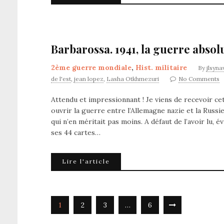
Barbarossa. 1941, la guerre absol
2ème guerre mondiale
,
Hist. militaire
By
jlsyna
de l'est
,
jean lopez
,
Lasha Otkhmezuri
No Comments
Attendu et impressionnant ! Je viens de recevoir cet
ouvrir la guerre entre l’Allemagne nazie et la Russie
qui n’en méritait pas moins. A défaut de l’avoir lu,
ses 44 cartes…
Lire l'article
1
2
3
…
6