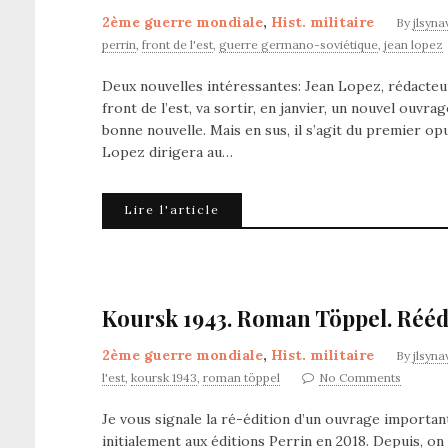
2ème guerre mondiale
,
Hist. militaire
By
jlsyna
perrin
,
front de l'est
,
guerre germano-soviétique
,
jean lopez
Deux nouvelles intéressantes: Jean Lopez, rédacteu
front de l’est, va sortir, en janvier, un nouvel ouvra
bonne nouvelle. Mais en sus, il s’agit du premier op
Lopez dirigera au…
Lire l'article
Koursk 1943. Roman Töppel. Rééd
2ème guerre mondiale
,
Hist. militaire
By
jlsyna
l'est
,
koursk 1943
,
roman töppel
No Comments
Je vous signale la ré-édition d’un ouvrage importan
initialement aux éditions Perrin en 2018. Depuis, on