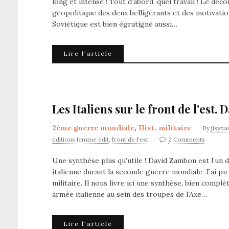
long et intense ! Tout d’abord, quel travail ! Le dé
géopolitique des deux belligérants et des motivation
Soviétique est bien égratigné aussi…
Lire l'article
Les Italiens sur le front de l’est.
2ème guerre mondiale
,
Hist. militaire
By
jlsyna
éditions lemme édit
,
front de l'est
2 Comments
Une synthèse plus qu’utile ! David Zambon est l’un de
italienne durant la seconde guerre mondiale. J’ai pu
militaire. Il nous livre ici une synthèse, bien comp
armée italienne au sein des troupes de l’Axe…
Lire l'article