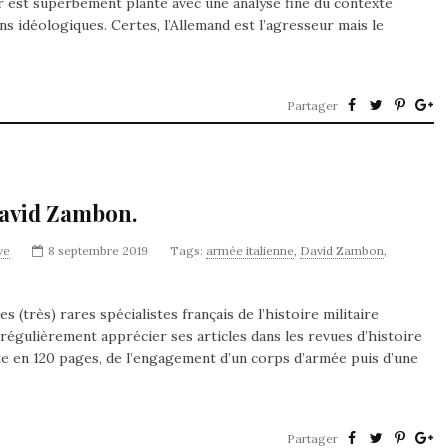
cor est superbement planté avec une analyse fine du contexte
s idéologiques. Certes, l’Allemand est l’agresseur mais le
Partager
 David Zambon.
ve
8 septembre 2019
Tags:
armée italienne
,
David Zambon
,
s (très) rares spécialistes français de l’histoire militaire
 régulièrement apprécier ses articles dans les revues d’histoire
lète en 120 pages, de l’engagement d’un corps d’armée puis d’une
Partager