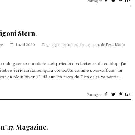
Partager
igoni Stern.
ve
11 avril 2020
Tags:
alpini
,
armée italienne
,
front de l'est
,
Mario
onde guerre mondiale » et grâce à des lecteurs de ce blog, j’ai
lèbre écrivain italien qui a combattu comme sous-officier au
 est en plein hiver 42-43 sur les rives du Don et ça va partir…
Partager
n°47. Magazine.