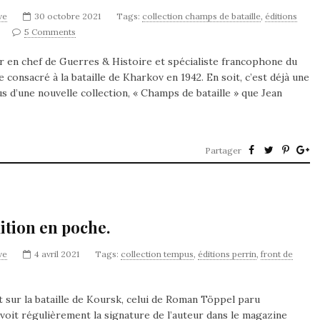
ve
30 octobre 2021
Tags:
collection champs de bataille
,
éditions
5 Comments
r en chef de Guerres & Histoire et spécialiste francophone du
ge consacré à la bataille de Kharkov en 1942. En soit, c’est déjà une
us d’une nouvelle collection, « Champs de bataille » que Jean
Partager
ition en poche.
ve
4 avril 2021
Tags:
collection tempus
,
éditions perrin
,
front de
t sur la bataille de Koursk, celui de Roman Töppel paru
 voit régulièrement la signature de l’auteur dans le magazine