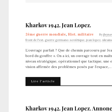
Kharkov 1942. Jean Lopez.
2ème guerre mondiale
,
Hist. militaire
By
jlsyna
front de l'est
,
guerre germano-soviétique
,
jean lopez
,
ukrain
L’ouvrage parfait ? Que de chemin parcouru par Jean
bord du gouffre ». On a ici, un ouvrage tout en maîtr
niveau stratégique, opérationnel que tactique, une e
vision affirmée des problèmes posés par l’espace,…
Lire l'article
Kharkov 1942. Jean Lopez. Annonc