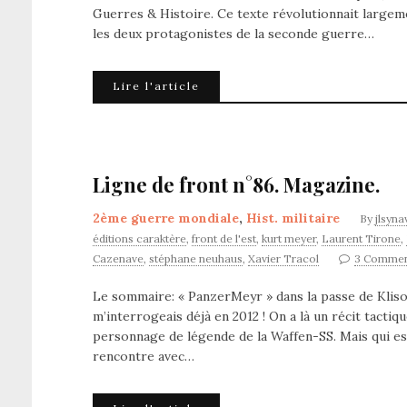
Guerres & Histoire. Ce texte révolutionnait largemen
les deux protagonistes de la seconde guerre…
Lire l'article
Ligne de front n°86. Magazine.
2ème guerre mondiale
,
Hist. militaire
By
jlsyna
éditions caraktère
,
front de l'est
,
kurt meyer
,
Laurent Tirone
,
Cazenave
,
stéphane neuhaus
,
Xavier Tracol
3 Commen
Le sommaire: « PanzerMeyr » dans la passe de Klisour
m’interrogeais déjà en 2012 ! On a là un récit tactiq
personnage de légende de la Waffen-SS. Mais qui es
rencontre avec…