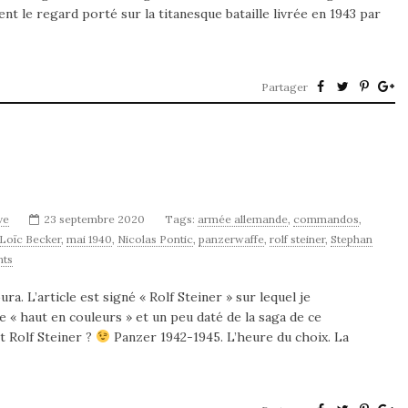
t le regard porté sur la titanesque bataille livrée en 1943 par
Partager
ve
23 septembre 2020
Tags:
armée allemande
,
commandos
,
Loïc Becker
,
mai 1940
,
Nicolas Pontic
,
panzerwaffe
,
rolf steiner
,
Stephan
ts
a. L’article est signé « Rolf Steiner » sur lequel je
ue « haut en couleurs » et un peu daté de la saga de ce
t Rolf Steiner ?
Panzer 1942-1945. L’heure du choix. La