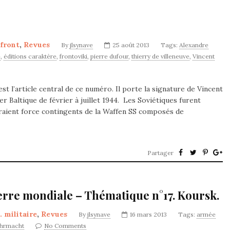
 front
,
Revues
By
jlsynave
25 août 2013
Tags:
Alexandre
e
,
éditions caraktère
,
frontoviki
,
pierre dufour
,
thierry de villeneuve
,
Vincent
st l’article central de ce numéro. Il porte la signature de Vincent
r Baltique de février à juillet 1944. Les Soviétiques furent
raient force contingents de la Waffen SS composés de
Partager
erre mondiale – Thématique n°17. Koursk.
. militaire
,
Revues
By
jlsynave
16 mars 2013
Tags:
armée
hrmacht
No Comments