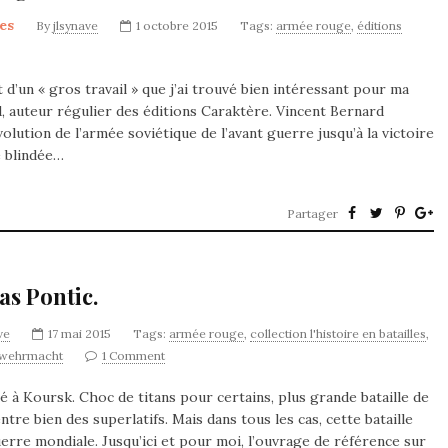
es
By
jlsynave
1 octobre 2015
Tags:
armée rouge
,
éditions
t d’un « gros travail » que j’ai trouvé bien intéressant pour ma
d, auteur régulier des éditions Caraktère. Vincent Bernard
lution de l’armée soviétique de l’avant guerre jusqu’à la victoire
e blindée…
Partager
as Pontic.
ve
17 mai 2015
Tags:
armée rouge
,
collection l'histoire en batailles
,
wehrmacht
1 Comment
é à Koursk. Choc de titans pour certains, plus grande bataille de
re bien des superlatifs. Mais dans tous les cas, cette bataille
uerre mondiale. Jusqu’ici et pour moi, l’ouvrage de référence sur