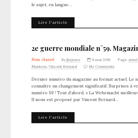
le sujet, en langue…
Lire l'article
2e guerre mondiale n°59. Magazi
Non classé
By
jlsynave
8 mai 2015
Tags:
armé
Mantoux
,
Vincent Bernard
No Comments
Dernier numéro du magazine au format actuel. Le n
connaître un changement significatif. Surprises à ve
numéro 59 ! Tout d’abord, « La Wehrmacht meilleure 
Il nous est proposé par Vincent Bernard…
Lire l'article