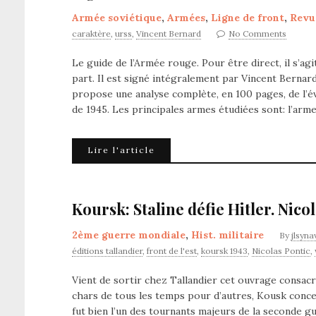
Armée soviétique
,
Armées
,
Ligne de front
,
Revu
caraktère
,
urss
,
Vincent Bernard
No Comments
Le guide de l’Armée rouge. Pour être direct, il s’agi
part. Il est signé intégralement par Vincent Bernar
propose une analyse complète, en 100 pages, de l’évo
de 1945. Les principales armes étudiées sont: l’arm
Lire l'article
Koursk: Staline défie Hitler. Nicol
2ème guerre mondiale
,
Hist. militaire
By
jlsyna
éditions tallandier
,
front de l'est
,
koursk 1943
,
Nicolas Pontic
,
Vient de sortir chez Tallandier cet ouvrage consacr
chars de tous les temps pour d’autres, Kousk concent
fut bien l’un des tournants majeurs de la seconde g