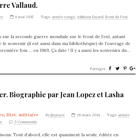
rre Vallaud.
ve
6 mai 2015
Tags:
armée rouge
,
éditions fayard
,
front de l'est
,
sur la seconde guerre mondiale sur le front de l’est, autant
de le souvenir (il est aussi dans ma bibliothèque) de l’ouvrage de
première fois … en 1969. Ça date ! Il y a aussi les souvenirs du…
Partager
er. Biographie par Jean Lopez et Lasha
es
,
Hist. militaire
By
jlsynave
26 mars 2014
Tags:
armée
ne
3 Comments
isons: Tout d’abord, elle est quasiment la seule, éditée en