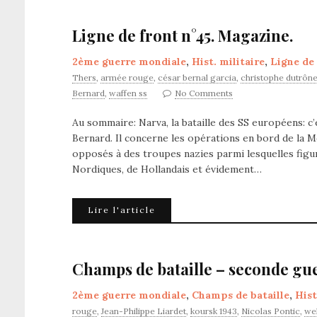
Ligne de front n°45. Magazine.
2ème guerre mondiale
,
Hist. militaire
,
Ligne de
Thers
,
armée rouge
,
césar bernal garcia
,
christophe dutrôn
Bernard
,
waffen ss
No Comments
Au sommaire: Narva, la bataille des SS européens: c’e
Bernard. Il concerne les opérations en bord de la Me
opposés à des troupes nazies parmi lesquelles figu
Nordiques, de Hollandais et évidement…
Lire l'article
Champs de bataille – seconde gu
2ème guerre mondiale
,
Champs de bataille
,
Hist
rouge
,
Jean-Philippe Liardet
,
koursk 1943
,
Nicolas Pontic
,
we