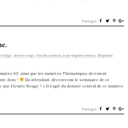
Partager
ne.
e belge
,
armée rouge
,
benoît rondeau
,
jean-baptiste murez
,
Stéphane
uméro 60, ainsi que les numéros Thématiques devraient
nir, donc !
En attendant, découvrons le sommaire de ce
que l’Armée Rouge ? » Il s’agit du dossier central de ce numéro.
Partager