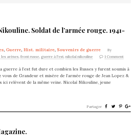
Nikouline. Soldat de l’armée rouge. 1941-
es
,
Guerre
,
Hist. militaire
,
Souvenirs de guerre
By
s les arènes
,
front russe
,
guerre à l'est
,
nikolaï nikouline
1 Comment
a guerre à l’est fut dure et combien les Russes y furent soumis à
ez vous de Grandeur et misère de l’armée rouge de Jean Lopez &
ici relèvent de la même veine. Nicolaï Nikouline, jeune
Partager
Magazine.