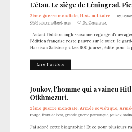
L’étau. Le siège de Léningrad. Pie
2ème guerre mondiale
,
Hist. militaire
By
jlsyna
GAN
,
pierre vallaud
,
urss
No Comments
Autant l’édition anglo-saxonne regorge d’ouvrages 
l’édition française reste pauvre sur le sujet. Je gar
Harrison Salisbury, « Les 900 jours« , édité pour la 
Lire l'article
Joukov, l’homme qui a vaincu Hitl
Otkhmezuri.
2ème guerre mondiale
,
Armée soviétique
,
Armé
rouge
,
front de l'est
,
grande guerre patriotique
,
joukov
,
stali
J’ai adoré cette biographie ! Et ce pour plusieurs ra