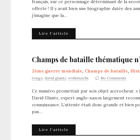
français, sur ce personnage déterminant de la secon
offerte ! Il y avait bien une biographie datée des a
j’imagine que la…
Lire l'article
Champs de bataille thématique n°
2ème guerre mondiale
,
Champs de bataille
,
Hist
rouge
,
david glantz
,
wehrmacht
No Comments
Ce numéro promettait par son objet accrocheur, « My
David Glantz, expert anglo-saxon largement reconnu d
connaissance. L’attente était donc grande et bien pou
pas…
Lire l'article