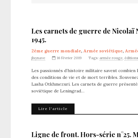
Les carnets de guerre de Nicolaï 
1945.
2ème guerre mondiale
,
Armée soviétique
,
Armé
jlsynave
16 février 2019
Tags:
armée rouge
,
édition
Les passionnés d’histoire militaire savent combien l
des conditions de vie et de mort terribles. Souven
Lasha Otkhmezuri. Les carnets de guerre présentés 
soviétique de Leningrad…
Lire l'article
Ligne de front. Hors-série n°25. 