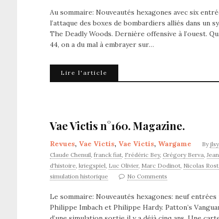
Au sommaire: Nouveautés hexagones avec six entrée
l’attaque des boxes de bombardiers alliés dans un
The Deadly Woods. Dernière offensive à l’ouest. Q
44, on a du mal à embrayer sur…
Lire l'article
Vae Victis n°160. Magazine.
Revues
,
Vae Victis
,
Vae Victis
,
Wargame
By
jls
Claude Chenuil
,
franck fiat
,
Frédéric Bey
,
Grégory Berva
,
Jean
d'histoire
,
kriegspiel
,
Luc Olivier
,
Marc Dodinot
,
Nicolas Rost
simulation historique
No Comments
Le sommaire: Nouveautés hexagones: neuf entrées p
Philippe Imbach et Philippe Hardy. Patton’s Vanguar
d’une simulation sortie il y a déjà cinq ans. Une car