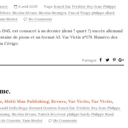
ynave
6 avril 2025
Tags:
franck fiat
,
Frédéric Bey
,
Jean-Philippe
febvre
,
Nicolas Sévaux
,
Nicolas Stratigos
,
Pascal Toupy
,
philippe allard
,
ann Morlot
No Comments
 1945, est consacré à un dernier (demi ? quart ?) succès allemand
entaine de pions et un format A3. Vae Victis n°179. Numéro des
ns Cérigo.
Partager
ame.
s
,
Multi Man Publishing
,
Revues
,
Vae Victis
,
Vae Victis
,
nauld Della Siega
,
Bernard Gourion
,
franck fiat
,
Frédéric Bey
,
Jean-Philippe
staing
,
Nicolas Sévaux
,
Patrick Receveur
,
philippe hardy
,
Philippe Naud
,
 de Cossette
,
Yann Morlot
No Comments