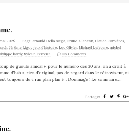
ame.
 mai 2025
Tags:
arnauld Della Siega
,
Bruno Allancon
,
Claude Corbières
,
mbach
,
Jérôme Ligot
,
jeux d'histoire
,
Luc Olivier
,
Michaël Lefebvre
,
michel
philippe hardy
,
Sylvain Ferreira
No Comments
up de gueule amical »: pour le numéro des 30 ans, on a droit à
me d’hab », rien d’original, pas de regard dans le rétroviseur, ni
 c’est toujours du « ran plan plan »… Dommage ! Le sommaire:…
Partager
ine.