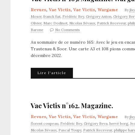
Revues
,
Vae Victis
,
Vae Victis
,
Wargame
By
jls
Moser
,
franck fiat
,
Frédéric Bey
,
Grégory Anton
,
Grégory Ber
Olivier
,
Marc Dodinot
,
Nicolas Sévaux
,
Patrick Receveur
,
phil
Barone
No Comments
Au sommaire de ce numéro 165: Avec le jeu en encar
Trautenau & Soor. Une carte A3 et 108 pions comm
décembre 2022.
Lire l'article
Vae Victis n°162. Magazine.
Revues
,
Vae Victis
,
Vae Victis
,
Wargame
By
jls
florent coupeau
,
Frédéric Bey
,
Grégory Beva
,
hervé borg
,
Je
Nicolas Sévaux
,
Pascal Toupy
,
Patrick Receveur
,
philippe har