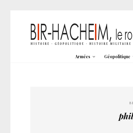
Armées
Géopolitique
B
phi