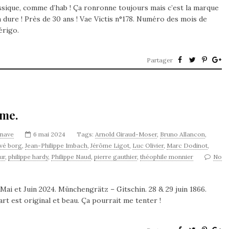
assique, comme d’hab ! Ça ronronne toujours mais c’est la marque
a dure ! Près de 30 ans ! Vae Victis n°178. Numéro des mois de
érigo.
Partager
ame.
ynave
6 mai 2024
Tags:
Arnold Giraud-Moser
,
Bruno Allancon
,
vé borg
,
Jean-Philippe Imbach
,
Jérôme Ligot
,
Luc Olivier
,
Marc Dodinot
,
ur
,
philippe hardy
,
Philippe Naud
,
pierre gauthier
,
théophile monnier
No
ai et Juin 2024. Münchengrätz – Gitschin. 28 & 29 juin 1866.
art est original et beau. Ça pourrait me tenter !