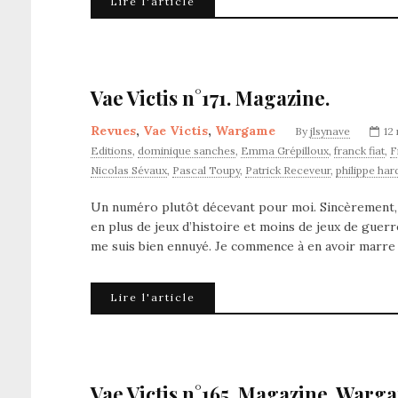
Lire l'article
Vae Victis n°171. Magazine.
Revues
,
Vae Victis
,
Wargame
By
jlsynave
12
Editions
,
dominique sanches
,
Emma Grépilloux
,
franck fiat
,
F
Nicolas Sévaux
,
Pascal Toupy
,
Patrick Receveur
,
philippe har
Un numéro plutôt décevant pour moi. Sincèrement,
en plus de jeux d’histoire et moins de jeux de guerr
me suis bien ennuyé. Je commence à en avoir marre d
Lire l'article
Vae Victis n°165. Magazine. Warg