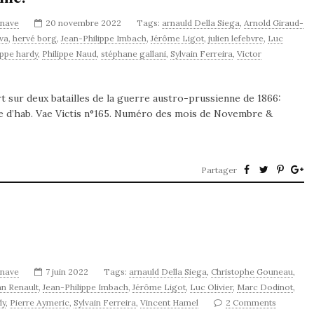
ynave
20 novembre 2022
Tags:
arnauld Della Siega
,
Arnold Giraud-
va
,
hervé borg
,
Jean-Philippe Imbach
,
Jérôme Ligot
,
julien lefebvre
,
Luc
ippe hardy
,
Philippe Naud
,
stéphane gallani
,
Sylvain Ferreira
,
Victor
t sur deux batailles de la guerre austro-prussienne de 1866:
e d’hab. Vae Victis n°165. Numéro des mois de Novembre &
Partager
ynave
7 juin 2022
Tags:
arnauld Della Siega
,
Christophe Gouneau
,
an Renault
,
Jean-Philippe Imbach
,
Jérôme Ligot
,
Luc Olivier
,
Marc Dodinot
,
dy
,
Pierre Aymeric
,
Sylvain Ferreira
,
Vincent Hamel
2 Comments