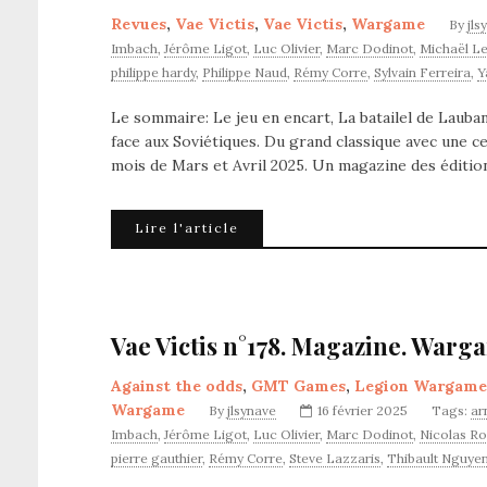
Revues
,
Vae Victis
,
Vae Victis
,
Wargame
By
jls
Imbach
,
Jérôme Ligot
,
Luc Olivier
,
Marc Dodinot
,
Michaël Le
philippe hardy
,
Philippe Naud
,
Rémy Corre
,
Sylvain Ferreira
,
Y
Le sommaire: Le jeu en encart, La batailel de Lauban
face aux Soviétiques. Du grand classique avec une c
mois de Mars et Avril 2025. Un magazine des éditio
Lire l'article
Vae Victis n°178. Magazine. Warg
Against the odds
,
GMT Games
,
Legion Wargame
Wargame
By
jlsynave
16 février 2025
Tags:
ar
Imbach
,
Jérôme Ligot
,
Luc Olivier
,
Marc Dodinot
,
Nicolas Ro
pierre gauthier
,
Rémy Corre
,
Steve Lazzaris
,
Thibault Nguyen