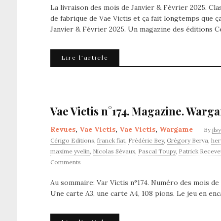
La livraison des mois de Janvier & Février 2025. Cl
de fabrique de Vae Victis et ça fait longtemps que ç
Janvier & Février 2025. Un magazine des éditions C
Lire l'article
Vae Victis n°174. Magazine. Warg
Revues
,
Vae Victis
,
Vae Victis
,
Wargame
By
jls
Cérigo Editions
,
franck fiat
,
Frédéric Bey
,
Grégory Berva
,
her
maxime yvelin
,
Nicolas Sévaux
,
Pascal Toupy
,
Patrick Receve
Comments
Au sommaire: Var Victis n°174. Numéro des mois de M
Une carte A3, une carte A4, 108 pions. Le jeu en enc