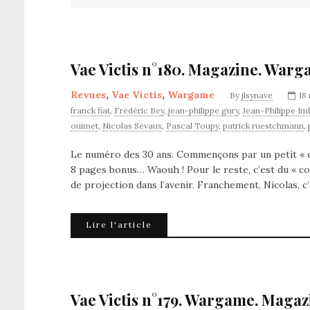
Vae Victis n°180. Magazine. Warg
Revues
,
Vae Victis
,
Wargame
By
jlsynave
18
franck fiat
,
Frédéric Bey
,
jean-philippe gury
,
Jean-Philippe I
ouimet
,
Nicolas Sévaux
,
Pascal Toupy
,
patrick ruestchmann
,
Le numéro des 30 ans. Commençons par un petit « co
8 pages bonus… Waouh ! Pour le reste, c’est du « com
de projection dans l’avenir. Franchement, Nicolas,
Lire l'article
Vae Victis n°179. Wargame. Magaz