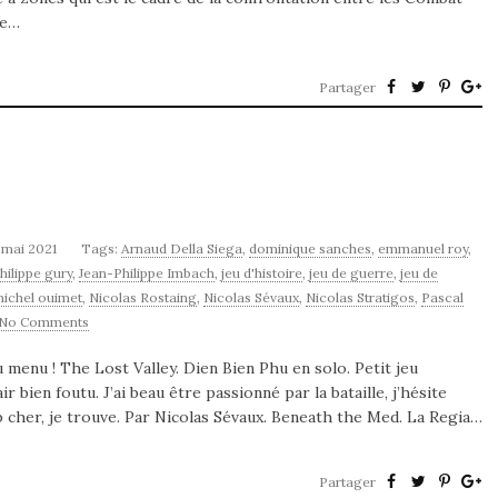
de…
Partager
 mai 2021
Tags:
Arnaud Della Siega
,
dominique sanches
,
emmanuel roy
,
hilippe gury
,
Jean-Philippe Imbach
,
jeu d'histoire
,
jeu de guerre
,
jeu de
ichel ouimet
,
Nicolas Rostaing
,
Nicolas Sévaux
,
Nicolas Stratigos
,
Pascal
No Comments
menu ! The Lost Valley. Dien Bien Phu en solo. Petit jeu
 bien foutu. J’ai beau être passionné par la bataille, j’hésite
op cher, je trouve. Par Nicolas Sévaux. Beneath the Med. La Regia…
Partager