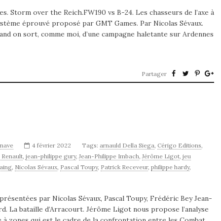
s. Storm over the Reich.FW190 vs B-24. Les chasseurs de l’axe à
 système éprouvé proposé par GMT Games. Par Nicolas Sévaux.
uand on sort, comme moi, d’une campagne haletante sur Ardennes
Partager
ynave
4 février 2022
Tags:
arnauld Della Siega
,
Cérigo Editions
,
 Renault
,
jean-philippe gury
,
Jean-Philippe Imbach
,
Jérôme Ligot
,
jeu
aing
,
Nicolas Sévaux
,
Pascal Toupy
,
Patrick Receveur
,
philippe hardy
,
résentées par Nicolas Sévaux, Pascal Toupy, Frédéric Bey Jean-
d. La bataille d’Arracourt. Jérôme Ligot nous propose l’analyse
te à zones qui est le cadre de la confrontation entre les Combat