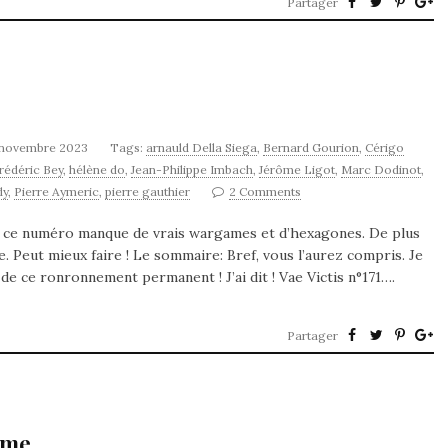
Partager
 novembre 2023
Tags:
arnauld Della Siega
,
Bernard Gourion
,
Cérigo
rédéric Bey
,
hélène do
,
Jean-Philippe Imbach
,
Jérôme Ligot
,
Marc Dodinot
,
dy
,
Pierre Aymeric
,
pierre gauthier
2 Comments
 ce numéro manque de vrais wargames et d’hexagones. De plus
e. Peut mieux faire ! Le sommaire: Bref, vous l’aurez compris. Je
e ce ronronnement permanent ! J’ai dit ! Vae Victis n°171….
Partager
ame.