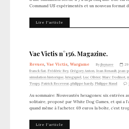
Command US expérimentés et un nouveau format 
Lire l'article
Vae Victis n°156. Magazine.
Revues
,
Vae Victis
,
Wargame
By
jlsynave
29
franck fiat
,
Frédéric Bey
,
Grégory Anton
,
Jean Renault
,
jean-p
simulation historique
,
kriegspiel
,
Luc Olivier
,
Marc Dodinot
,
m
Toupy
,
Patrick Receveur
,
philippe hardy
,
Philippe Naud
Au sommaire: Nouveautés hexagones: six entrées au 
solitaire, proposé par White Dog Games, et qui a l’air
quand même à l’acheter. 69 euros la boîte, c’est tr
Lire l'article