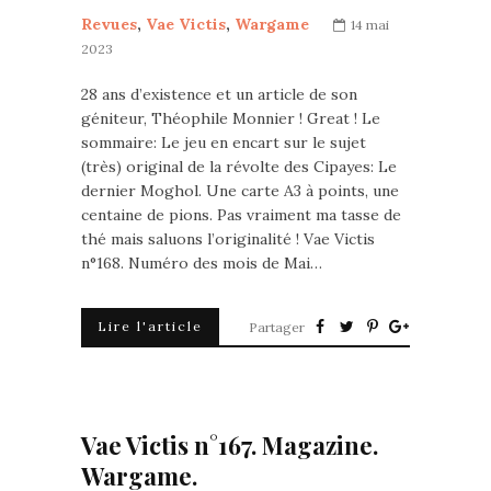
Revues
,
Vae Victis
,
Wargame
14 mai
2023
28 ans d’existence et un article de son
géniteur, Théophile Monnier ! Great ! Le
sommaire: Le jeu en encart sur le sujet
(très) original de la révolte des Cipayes: Le
dernier Moghol. Une carte A3 à points, une
centaine de pions. Pas vraiment ma tasse de
thé mais saluons l’originalité ! Vae Victis
n°168. Numéro des mois de Mai…
Lire l'article
Partager
Vae Victis n°167. Magazine.
Wargame.