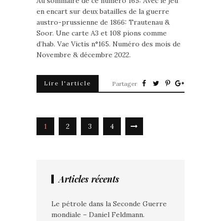
Au sommaire de ce numéro 165: Avec le jeu
en encart sur deux batailles de la guerre
austro-prussienne de 1866: Trautenau &
Soor. Une carte A3 et 108 pions comme
d’hab. Vae Victis n°165. Numéro des mois de
Novembre & décembre 2022.
Lire l'article
Partager
1
2
3
4
Articles récents
Le pétrole dans la Seconde Guerre
mondiale – Daniel Feldmann.