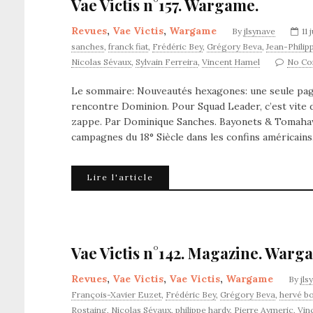
Vae Victis n°157. Wargame.
Revues
,
Vae Victis
,
Wargame
By
jlsynave
11 
sanches
,
franck fiat
,
Frédéric Bey
,
Grégory Beva
,
Jean-Phili
Nicolas Sévaux
,
Sylvain Ferreira
,
Vincent Hamel
No C
Le sommaire: Nouveautés hexagones: une seule page
rencontre Dominion. Pour Squad Leader, c’est vite di
zappe. Par Dominique Sanches. Bayonets & Tomahawk
campagnes du 18° Siècle dans les confins américains
Lire l'article
Vae Victis n°142. Magazine. Warg
Revues
,
Vae Victis
,
Vae Victis
,
Wargame
By
jls
François-Xavier Euzet
,
Frédéric Bey
,
Grégory Beva
,
hervé b
Rostaing
,
Nicolas Sévaux
,
philippe hardy
,
Pierre Aymeric
,
Vin