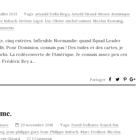
juillet 2021
Tags:
arnauld Della Siega
,
Arnold Giraud-Moser
,
dominique
ppe Imbach
,
Jérôme Ligot
,
Luc Olivier
,
michel ouimet
,
Nicolas Rostaing
,
omments
, cinq entrées. Inflexible Normandie: quand Squad Leader
t. Pour Dominion, connais pas ! Des tuiles et des cartes, je
s. La redécouverte de l’Amérique. Je connais assez peu ces
. Frédéric Bey a…
Partager
ame.
ynave
20 novembre 2018
Tags:
David Delbarre
,
franck fiat
,
org
,
jean-philippe gury
,
Jean-Philippe Imbach
,
Marc Dodinot
,
Nicolas
cent Gérard
1 Comment