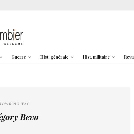
Guerre
Hist. générale
Hist. militaire
Revu
ROWSING TAG
égory Beva