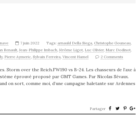
ynave
7 juin 2022
Tags:
arnauld Della Siega
,
Christophe Gouneau
,
an Renault
,
Jean-Philippe Imbach
,
Jérôme Ligot
,
Luc Olivier
,
Marc Dodinot
,
dy
,
Pierre Aymeric
,
Sylvain Ferreira
,
Vincent Hamel
2 Comments
s. Storm over the Reich.FW190 vs B-24. Les chasseurs de l’axe à
 système éprouvé proposé par GMT Games. Par Nicolas Sévaux.
uand on sort, comme moi, d’une campagne haletante sur Ardennes
Partager