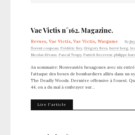
Vae Victis n°162. Magazine.
Revues
,
Vae Victis
,
Vae Victis
,
Wargame
By
jls
florent coupeau
,
Frédéric Bey
,
Grégory Beva
,
hervé borg
,
Je
Nicolas Sévaux
,
Pascal Toupy
,
Patrick Receveur
,
philippe har
Au sommaire: Nouveautés hexagones avec six entrée
l’attaque des boxes de bombardiers alliés dans un
The Deadly Woods. Dernière offensive à l’ouest. Q
44, on a du mal à embrayer sur…
Lire l'article