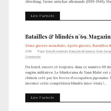
Abteilung, l’arme antichar allemande (1939-1945).
Lire l'article
Batailles & blindés n°69. Magazin
2ème guerre mondiale
,
Après guerre
,
Batailles 
2015
Tags:
benoît rondeau
,
françois de lannoy
,
Jean-Jacq
Comments
Du lourd, encore et toujours, dans ce numéro 69 du
engins militaires. Le blindorama de Yann Mahé est 
chinois créé par les forces d’occupation japonaise. 
inventer cette compétition blindés inter-états !…
Lire l'article