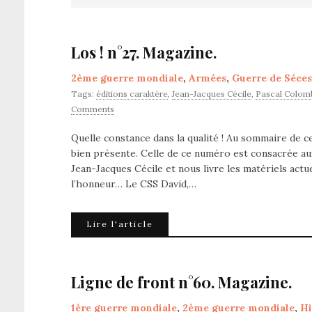
Los ! n°27. Magazine.
2ème guerre mondiale
,
Armées
,
Guerre de Séces
Tags:
éditions caraktère
,
Jean-Jacques Cécile
,
Pascal Colom
Comments
Quelle constance dans la qualité ! Au sommaire de ce
bien présente. Celle de ce numéro est consacrée aux
Jean-Jacques Cécile et nous livre les matériels act
l’honneur… Le CSS David,…
Lire l'article
Ligne de front n°60. Magazine.
1ère guerre mondiale
,
2ème guerre mondiale
,
Hi