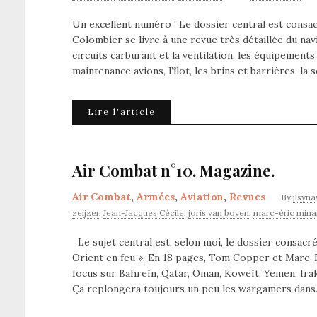
Un excellent numéro ! Le dossier central est consa
Colombier se livre à une revue très détaillée du navi
circuits carburant et la ventilation, les équipements
maintenance avions, l’îlot, les brins et barrières, la
Lire l'article
Air Combat n°10. Magazine.
Air Combat
,
Armées
,
Aviation
,
Revues
By
jlsyna
zeijzer
,
Jean-Jacques Cécile
,
joris van boven
,
marc-éric mina
Le sujet central est, selon moi, le dossier consac
Orient en feu ». En 18 pages, Tom Copper et Marc-E
focus sur Bahreïn, Qatar, Oman, Koweït, Yemen, Irak
Ça replongera toujours un peu les wargamers dan