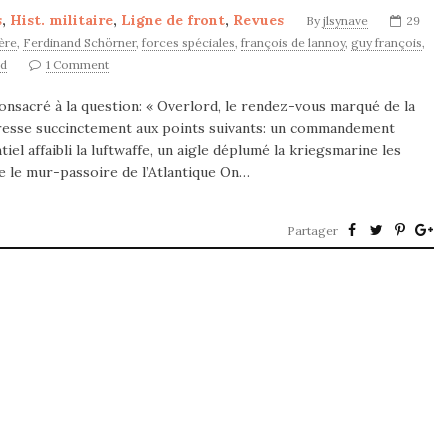
s
,
Hist. militaire
,
Ligne de front
,
Revues
By
jlsynave
29
ère
,
Ferdinand Schörner
,
forces spéciales
,
françois de lannoy
,
guy françois
,
ad
1 Comment
onsacré à la question: « Overlord, le rendez-vous marqué de la
téresse succinctement aux points suivants: un commandement
el affaibli la luftwaffe, un aigle déplumé la kriegsmarine les
e le mur-passoire de l’Atlantique On…
Partager