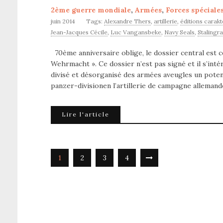
2ème guerre mondiale
,
Armées
,
Forces spéciale
juin 2014
Tags:
Alexandre Thers
,
artillerie
,
éditions carakt
Jean-Jacques Cécile
,
Luc Vangansbeke
,
Navy Seals
,
Stalingr
70ème anniversaire oblige, le dossier central est c
Wehrmacht ». Ce dossier n’est pas signé et il s’in
divisé et désorganisé des armées aveugles un potenti
panzer-divisionen l’artillerie de campagne allemand
Lire l'article
1
2
3
4