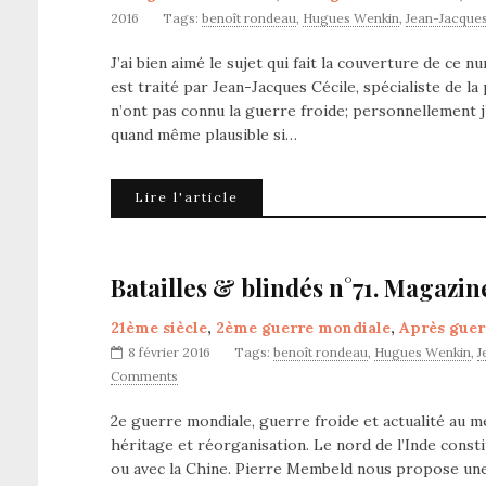
2016
Tags:
benoît rondeau
,
Hugues Wenkin
,
Jean-Jacques
J’ai bien aimé le sujet qui fait la couverture de ce 
est traité par Jean-Jacques Cécile, spécialiste de l
n’ont pas connu la guerre froide; personnellement j
quand même plausible si…
Lire l'article
Batailles & blindés n°71. Magazin
21ème siècle
,
2ème guerre mondiale
,
Après guer
8 février 2016
Tags:
benoît rondeau
,
Hugues Wenkin
,
J
Comments
2e guerre mondiale, guerre froide et actualité au m
héritage et réorganisation. Le nord de l’Inde consti
ou avec la Chine. Pierre Membeld nous propose une