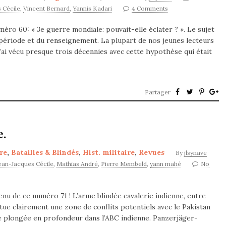
 Cécile
,
Vincent Bernard
,
Yannis Kadari
4 Comments
numéro 60: « 3e guerre mondiale: pouvait-elle éclater ? ». Le sujet
a période et du renseignement. La plupart de nos jeunes lecteurs
’ai vécu presque trois décennies avec cette hypothèse qui était
Partager
e.
re
,
Batailles & Blindés
,
Hist. militaire
,
Revues
By
jlsynave
ean-Jacques Cécile
,
Mathias André
,
Pierre Membeld
,
yann mahé
No
enu de ce numéro 71 ! L’arme blindée cavalerie indienne, entre
tue clairement une zone de conflits potentiels avec le Pakistan
 plongée en profondeur dans l’ABC indienne. Panzerjäger-