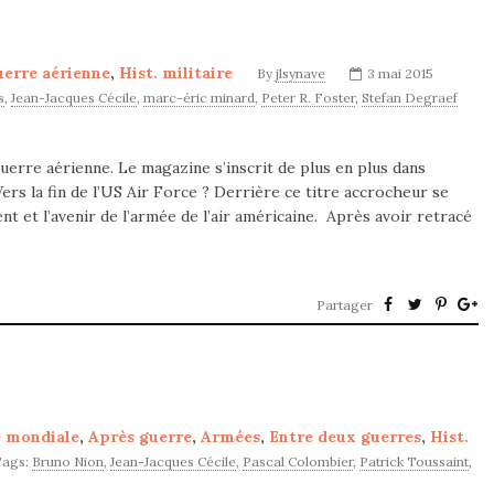
erre aérienne
,
Hist. militaire
By
jlsynave
3 mai 2015
s
,
Jean-Jacques Cécile
,
marc-éric minard
,
Peter R. Foster
,
Stefan Degraef
guerre aérienne. Le magazine s’inscrit de plus en plus dans
 Vers la fin de l’US Air Force ? Derrière ce titre accrocheur se
t et l’avenir de l’armée de l’air américaine. Après avoir retracé
Partager
 mondiale
,
Après guerre
,
Armées
,
Entre deux guerres
,
Hist.
Tags:
Bruno Nion
,
Jean-Jacques Cécile
,
Pascal Colombier
,
Patrick Toussaint
,