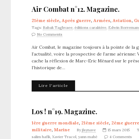
Air Combat n°12. Magazine.
21ème siècle
,
Après guerre
,
Armées
,
Aviation
,
Gu
Tags:
Babak Taghvaee
,
éditions caraktère
,
Edwin Borreman
No Comments
Air Combat, le magazine toujours à la pointe de la 
l’actualité, voire la prospective de l’arme aérienne:
cache la réflexion de Marc-Eric Ménard sur le présen
l’historique de…
Lire l'article
Los ! n°19. Magazine.
1ère guerre mondiale
,
21ème siècle
,
2ème guerre
militaire
,
Marine
By
jlsynave
15 mars 2015
salim hafik
,
Xavier Tracol
,
yann mahé
4 Comments