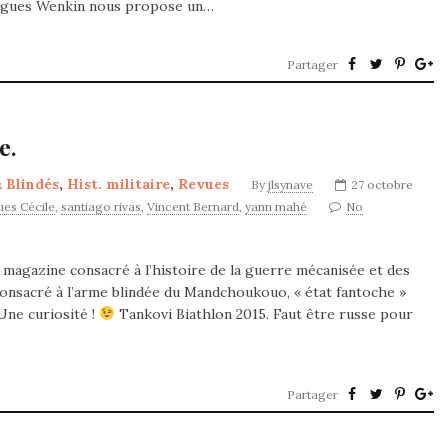
 Hugues Wenkin nous propose un…
Partager
e.
& Blindés
,
Hist. militaire
,
Revues
By
jlsynave
27 octobre
ues Cécile
,
santiago rivas
,
Vincent Bernard
,
yann mahé
No
 magazine consacré à l’histoire de la guerre mécanisée et des
consacré à l’arme blindée du Mandchoukouo, « état fantoche »
Une curiosité !
Tankovi Biathlon 2015. Faut être russe pour
Partager