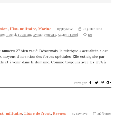
sion
,
Hist. militaire
,
Marine
By
jlsynave
23 juillet 2016
bier
,
Patrick Toussaint
,
Sylvain Ferreira
,
Xavier Tracol
No
 numéro 27 bien varié: Désormais, la rubrique « actualités » est
 moyens d’insertion des forces spéciales. Elle est signée par
uels et à venir dans le domaine. Comme toujours avec les USA à
Partager
st. militaire
,
Ligne de front
,
Revues
By
jlsynave
25 février