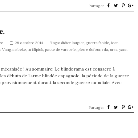
Partager
e.
ve
29 octobre 2014
Tags:
didier laugier
,
guerre froide
,
Jean-
c Vangansbeke
,
m filipiuk
,
pacte de varsovie
,
pierre dufour
,
rda
,
urss
,
yann
 mécanisée ! Au sommaire: Le blindorama est consacré à
es débuts de l’arme blindée espagnole, la période de la guerre
 d’approvisionnement durant la seconde guerre mondiale. Avec
Partager