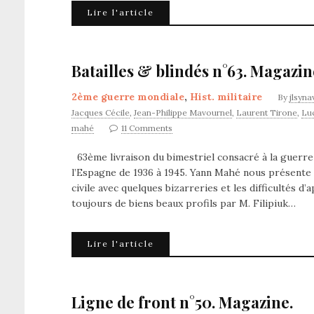
Lire l'article
Batailles & blindés n°63. Magazin
2ème guerre mondiale
,
Hist. militaire
By
jlsyna
Jacques Cécile
,
Jean-Philippe Mavournel
,
Laurent Tirone
,
Lu
mahé
11 Comments
63ème livraison du bimestriel consacré à la guerre
l’Espagne de 1936 à 1945. Yann Mahé nous présente l
civile avec quelques bizarreries et les difficultés
toujours de biens beaux profils par M. Filipiuk…
Lire l'article
Ligne de front n°50. Magazine.