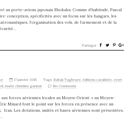
cré au porte-avions japonais Shokaku. Comme d’habitude, Pascal
re: conception, spécificités avec un focus sur les hangars, les
 aéronautiques, l’organisation des vols, de l’armement et de la
 sécurité…
Partager
ve
17 janvier 2015
Tags:
Babak Taghvaee
,
éditions caraktère
,
evert
rd
,
marie christine garinat
No Comments
ré aux forces aériennes locales au Moyen-Orient: « un Moyen-
ric Minard font le point sur les forces en présence avec un
, Iran. Les dotations, unités et bases aériennes sont présentées.
s…