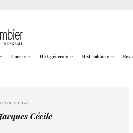
Guerre
Hist. générale
Hist. militaire
Revu
ROWSING TAG
acques Cécile