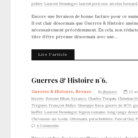
peltier
,
Laurent Henninger
,
laurent pericone
,
nicolas bernard
Encore une livraison de bonne facture pour ce numér
Il est clair désormais que Guerres & Histoire amène à
nécessairement précédemment. En cela, son rédacteu
titre d’être pérenne désormais avec une…
Lire l'article
Guerres & Histoire n°6.
Guerres & Histoire
,
Revues
By
jlsynave
22 av
bizerte
,
Benoist Bihan
,
byzance
,
Charles Turquin
,
Christian J
Tréguier
,
François Malye
,
Giuseppe Rava
,
guerre de 1870
,
gu
kieffer
,
Laurent Henninger
,
légion romaine
,
long range deser
Chevassus-au-Louis
,
Ottomans
,
parachutistes
,
Pascal Guy
,
P
4 Comments