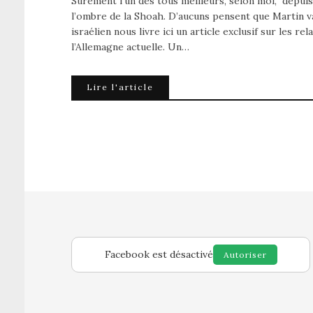
Sûrement l’un des tous meilleurs, selon moi, depuis
l’ombre de la Shoah. D’aucuns pensent que Martin va
israélien nous livre ici un article exclusif sur les re
l’Allemagne actuelle. Un…
Lire l'article
Facebook est désactivé
Autoriser