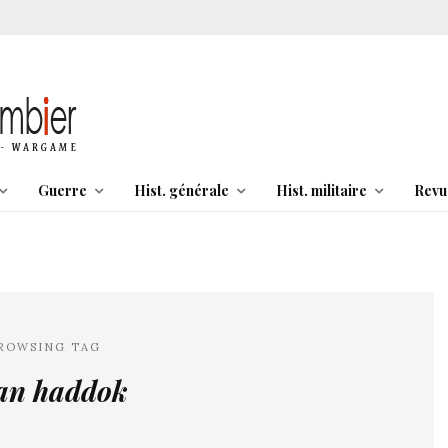
Guerre
Hist. générale
Hist. militaire
Revu
ROWSING TAG
tan haddok