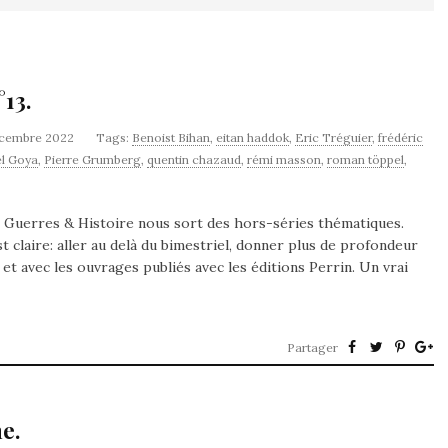
13.
écembre 2022
Tags:
Benoist Bihan
,
eitan haddok
,
Eric Tréguier
,
frédéric
l Goya
,
Pierre Grumberg
,
quentin chazaud
,
rémi masson
,
roman töppel
,
de Guerres & Histoire nous sort des hors-séries thématiques.
st claire: aller au delà du bimestriel, donner plus de profondeur
 et avec les ouvrages publiés avec les éditions Perrin. Un vrai
Partager
e.