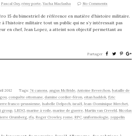
,
Pascal Guy
,
rémy porte
,
Yacha Maclasha
No Comments
o 15 du bimestriel de référence en matière d’histoire militaire.
 l’histoire militaire tout un public qui ne s’y intéressait pas
r en chef, Jean Lopez, a atteint son objectif permettant au
Partager
ril 2012
Tags:
74 canons
,
angus McBride
,
Antoine Reverchon
,
bataille de
égou
,
conquête ottomane
,
damine cordier-féron
,
eitan haddok
,
Eric
erre franco-prussienne
,
Isabelle Delpech
,
israël
,
Jean-Dominique Merchet
,
t group
,
LRDG
,
marine à voile
,
marine de guerre
,
Martin van Creveld
,
Nicolas
ierre Grumberg
,
rfa
,
Roger Crowley
,
rome
,
RPC
,
uniformologie
,
zeppelin