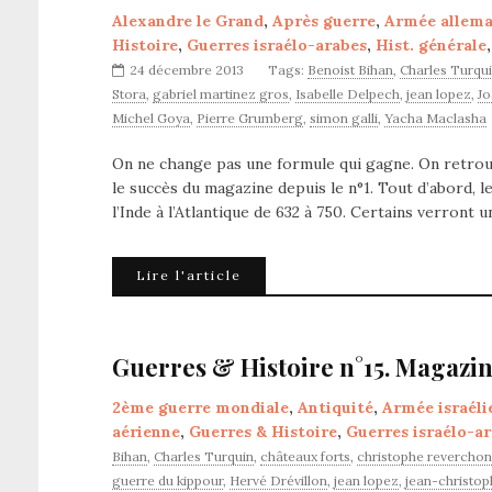
Alexandre le Grand
,
Après guerre
,
Armée allem
Histoire
,
Guerres israélo-arabes
,
Hist. générale
24 décembre 2013
Tags:
Benoist Bihan
,
Charles Turqu
Stora
,
gabriel martinez gros
,
Isabelle Delpech
,
jean lopez
,
Jo
Michel Goya
,
Pierre Grumberg
,
simon galli
,
Yacha Maclasha
On ne change pas une formule qui gagne. On retrouv
le succès du magazine depuis le n°1. Tout d’abord, l
l’Inde à l’Atlantique de 632 à 750. Certains verront
Lire l'article
Guerres & Histoire n°15. Magazin
2ème guerre mondiale
,
Antiquité
,
Armée israéli
aérienne
,
Guerres & Histoire
,
Guerres israélo-a
Bihan
,
Charles Turquin
,
châteaux forts
,
christophe reverchon
guerre du kippour
,
Hervé Drévillon
,
jean lopez
,
jean-christop