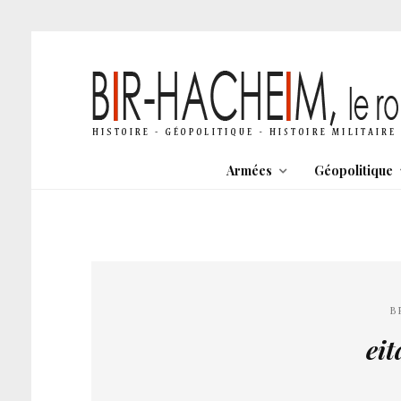
Armées
Géopolitique
B
ei