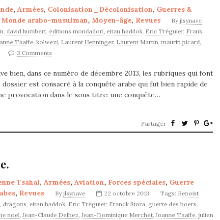
ande
,
Armées
,
Colonisation_Décolonisation
,
Guerres &
,
Monde arabo-musulman
,
Moyen-âge
,
Revues
By
jlsynave
in
,
david humbert
,
éditions mondadori
,
eitan haddok
,
Eric Tréguier
,
Frank
anne Taaffe
,
kolwezi
,
Laurent Henninger
,
Laurent Martin
,
maurin picard
,
3 Comments
e bien, dans ce numéro de décembre 2013, les rubriques qui font
e dossier est consacré à la conquête arabe qui fut bien rapide de
 une provocation dans le sous titre: une conquête…
Partager
e.
enne Tsahal
,
Armées
,
Aviation
,
Forces spéciales
,
Guerre
rabes
,
Revues
By
jlsynave
22 octobre 2013
Tags:
Benoist
,
dragons
,
eitan haddok
,
Eric Tréguier
,
Franck Stora
,
guerre des boers
,
he noël
,
Jean-Claude Delhez
,
Jean-Dominique Merchet
,
Joanne Taaffe
,
julien