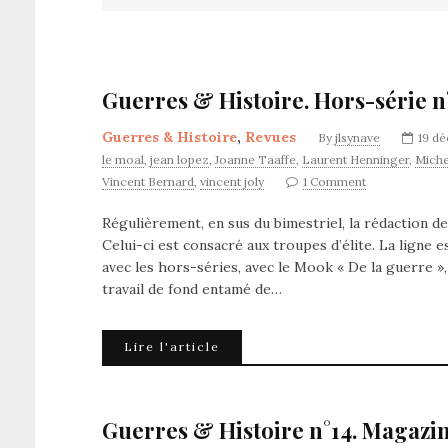
Guerres & Histoire. Hors-série n°
Guerres & Histoire
,
Revues
By
jlsynave
19 d
le moal
,
jean lopez
,
Joanne Taaffe
,
Laurent Henninger
,
Miche
Vincent Bernard
,
vincent joly
1 Comment
Régulièrement, en sus du bimestriel, la rédaction 
Celui-ci est consacré aux troupes d’élite. La ligne e
avec les hors-séries, avec le Mook « De la guerre »,
travail de fond entamé de…
Lire l'article
Guerres & Histoire n°14. Magazin