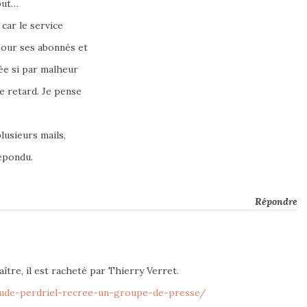
but…
 car le service
pour ses abonnés et
ée si par malheur
e retard. Je pense
lusieurs mails,
épondu.
Répondre
aître, il est racheté par Thierry Verret.
aude-perdriel-recree-un-groupe-de-presse/