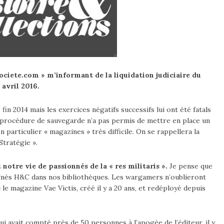
societe.com » m’informant de la liquidation judiciaire du
 avril 2016.
in 2014 mais les exercices négatifs successifs lui ont été fatals
 la procédure de sauvegarde n’a pas permis de mettre en place un
 particulier « magazines » très difficile. On se rappellera la
Stratégie ».
notre vie de passionnés de la « res militaris ».
Je pense que
gnés H&C dans nos bibliothèques. Les wargamers n’oublieront
 le magazine Vae Victis, créé il y a 20 ans, et redéployé depuis
ui avait compté près de 50 personnes à l’apogée de l’éditeur, il y