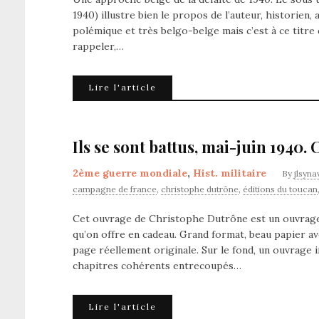
1940) illustre bien le propos de l’auteur, historien
polémique et très belgo-belge mais c’est à ce titre qu
rappeler,…
Lire l'article
Ils se sont battus, mai-juin 1940
2ème guerre mondiale
,
Hist. militaire
By
jlsyna
campagne de france
,
christophe dutrône
,
éditions du toucan
Cet ouvrage de Christophe Dutrône est un ouvrage q
qu’on offre en cadeau. Grand format, beau papier a
page réellement originale. Sur le fond, un ouvrage
chapitres cohérents entrecoupés…
Lire l'article