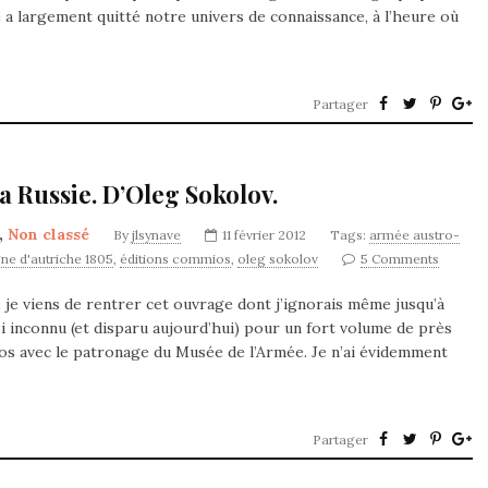
e a largement quitté notre univers de connaissance, à l’heure où
Partager
la Russie. D’Oleg Sokolov.
,
Non classé
By
jlsynave
11 février 2012
Tags:
armée austro-
e d'autriche 1805
,
éditions commios
,
oleg sokolov
5 Comments
 je viens de rentrer cet ouvrage dont j’ignorais même jusqu’à
si inconnu (et disparu aujourd’hui) pour un fort volume de près
os avec le patronage du Musée de l’Armée. Je n’ai évidemment
Partager