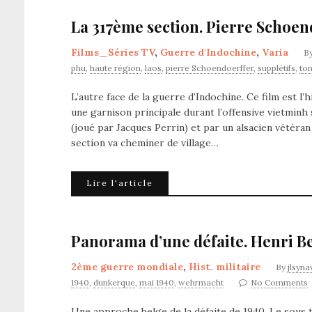
La 317ème section. Pierre Schoend
Films_Séries TV
,
Guerre d'Indochine
,
Varia
B
phu
,
haute région
,
laos
,
pierre Schoendoerffer
,
supplétifs
,
ton
L’autre face de la guerre d’Indochine. Ce film est l’
une garnison principale durant l’offensive vietminh
(joué par Jacques Perrin) et par un alsacien vétéra
section va cheminer de village…
Lire l'article
Panorama d’une défaite. Henri B
2ème guerre mondiale
,
Hist. militaire
By
jlsyna
1940
,
dunkerque
,
mai 1940
,
wehrmacht
No Comments
Une approche belge de la défaite de 1940. Le sous ti