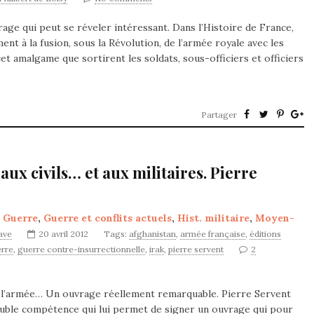
age qui peut se réveler intéressant. Dans l’Histoire de France,
t à la fusion, sous la Révolution, de l’armée royale avec les
cet amalgame que sortirent les soldats, sous-officiers et officiers
Partager
ux civils… et aux militaires. Pierre
,
Guerre
,
Guerre et conflits actuels
,
Hist. militaire
,
Moyen-
nave
20 avril 2012
Tags:
afghanistan
,
armée française
,
éditions
rre
,
guerre contre-insurrectionnelle
,
irak
,
pierre servent
2
t l’armée… Un ouvrage réellement remarquable. Pierre Servent
double compétence qui lui permet de signer un ouvrage qui pour