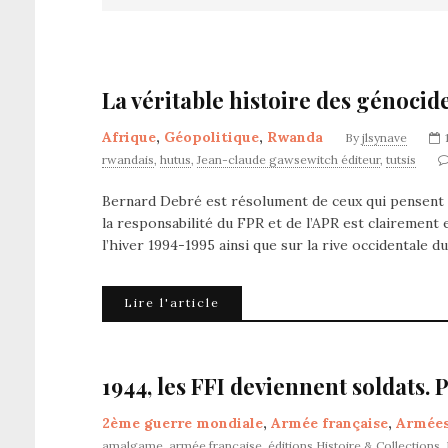
La véritable histoire des génoci
Afrique
,
Géopolitique
,
Rwanda
By
jlsynave
rwandais
,
hutus
,
Jean-claude gawsewitch éditeur
,
tutsis
Bernard Debré est résolument de ceux qui pensent qu
la responsabilité du FPR et de l’APR est clairement 
l’hiver 1994-1995 ainsi que sur la rive occidentale
Lire l'article
1944, les FFI deviennent soldats. P
2ème guerre mondiale
,
Armée française
,
Armée
amalgame
,
armée française
,
éditions Histoire & Collections
,