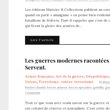
Les éditions Histoire & Collections publient un ouvr
quand on parle « amalgame » on pense bien évidemmen
bataillons de fédérés. Faut-il rappeler que c’est de 
qui firent la gloire des armées de…
Lire l'article
Les guerres modernes racontées a
Servent.
Armée française
,
Art de la guerre
,
Géopolitique
Orient
,
Terrorisme, contre-terrorisme
By
jlsy
buchet chastel
,
forces armees
,
forces spéciales
,
guérilla
,
gue
Comments
Tout ce que vous avez voulu savoir sur la guerre e
est colonel de réserve et journaliste. C’est cette 