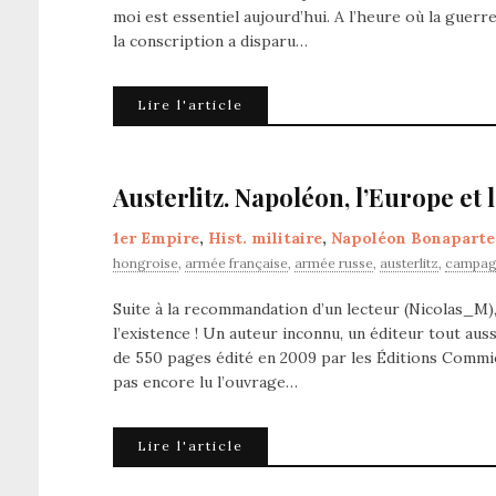
moi est essentiel aujourd’hui. A l’heure où la guerr
la conscription a disparu…
Lire l'article
Austerlitz. Napoléon, l’Europe et 
1er Empire
,
Hist. militaire
,
Napoléon Bonaparte
hongroise
,
armée française
,
armée russe
,
austerlitz
,
campagn
Suite à la recommandation d’un lecteur (Nicolas_M),
l’existence ! Un auteur inconnu, un éditeur tout aus
de 550 pages édité en 2009 par les Éditions Commi
pas encore lu l’ouvrage…
Lire l'article