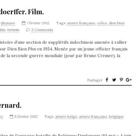
oerffer. Film.
y
jlsynave
7 février 2012
Tags:
armée française
,
cefeo
,
dien bien
kin
,
vietmin
3 Comments
histoire d’une section de supplétifs indochinois amenée à rallier
 sur Dien Bien Phu en 1954. Menée par un jeune officier français
n de la seconde guerre mondiale (joué par Bruno Cremer), la
Partager
ernard.
ve
5 février 2012
Tags:
armée belge
,
armée française
,
belgique
tre de l’ouvrage: bataille de Belgique-Dunkerque (10 mai – 4 juin