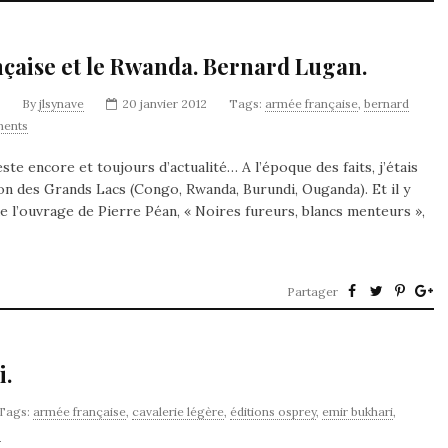
nçaise et le Rwanda. Bernard Lugan.
By
jlsynave
20 janvier 2012
Tags:
armée française
,
bernard
ents
ste encore et toujours d’actualité… A l’époque des faits, j’étais
ion des Grands Lacs (Congo, Rwanda, Burundi, Ouganda). Et il y
e l’ouvrage de Pierre Péan, « Noires fureurs, blancs menteurs »,
Partager
i.
Tags:
armée française
,
cavalerie légère
,
éditions osprey
,
emir bukhari
,
s