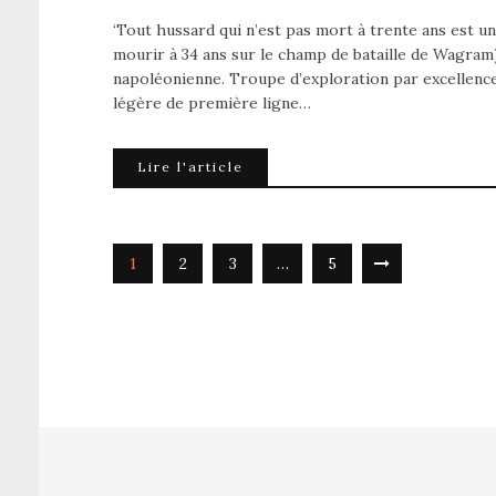
‘Tout hussard qui n’est pas mort à trente ans est un 
mourir à 34 ans sur le champ de bataille de Wagram
napoléonienne. Troupe d’exploration par excellence, 
légère de première ligne…
Lire l'article
1
2
3
…
5