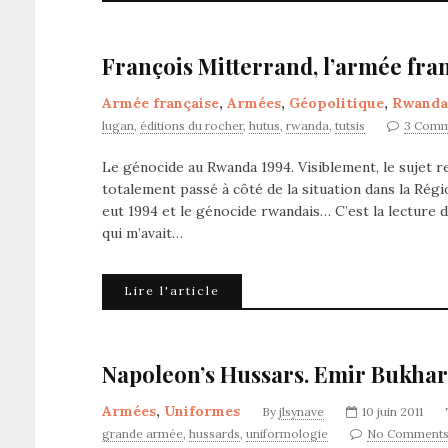
François Mitterrand, l’armée fra
Armée française
,
Armées
,
Géopolitique
,
Rwanda
lugan
,
éditions du rocher
,
hutus
,
rwanda
,
tutsis
3 Comm
Le génocide au Rwanda 1994. Visiblement, le sujet re
totalement passé à côté de la situation dans la Rég
eut 1994 et le génocide rwandais… C’est la lecture d
qui m’avait…
Lire l'article
Napoleon’s Hussars. Emir Bukhar
Armées
,
Uniformes
By
jlsynave
10 juin 2011
grande armée
,
hussards
,
uniformologie
No Comment