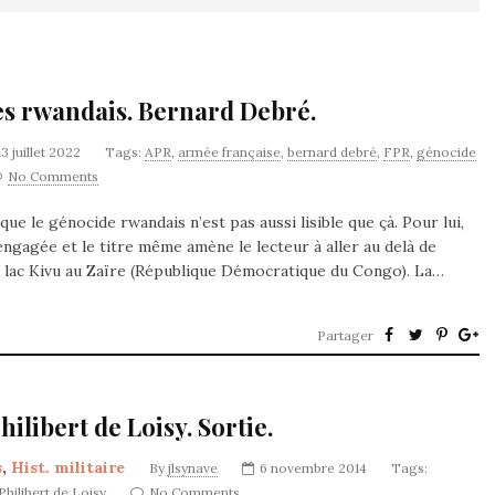
des rwandais. Bernard Debré.
13 juillet 2022
Tags:
APR
,
armée française
,
bernard debré
,
FPR
,
génocide
No Comments
e le génocide rwandais n’est pas aussi lisible que çà. Pour lui,
engagée et le titre même amène le lecteur à aller au delà de
 du lac Kivu au Zaïre (République Démocratique du Congo). La…
Partager
hilibert de Loisy. Sortie.
s
,
Hist. militaire
By
jlsynave
6 novembre 2014
Tags:
Philibert de Loisy
No Comments