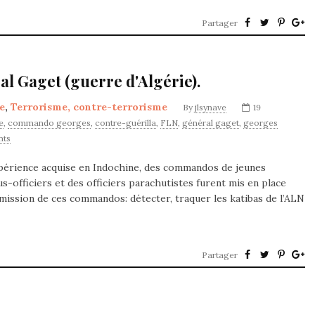
Partager
 Gaget (guerre d'Algérie).
re
,
Terrorisme, contre-terrorisme
By
jlsynave
19
e
,
commando georges
,
contre-guérilla
,
FLN
,
général gaget
,
georges
nts
xpérience acquise en Indochine, des commandos de jeunes
us-officiers et des officiers parachutistes furent mis en place
a mission de ces commandos: détecter, traquer les katibas de l’ALN
Partager