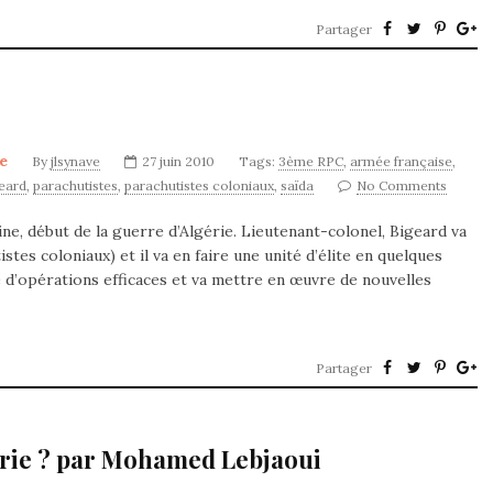
Partager
re
By
jlsynave
27 juin 2010
Tags:
3ème RPC
,
armée française
,
eard
,
parachutistes
,
parachutistes coloniaux
,
saïda
No Comments
ne, début de la guerre d’Algérie. Lieutenant-colonel, Bigeard va
es coloniaux) et il va en faire une unité d’élite en quelques
rie d’opérations efficaces et va mettre en œuvre de nouvelles
Partager
gérie ? par Mohamed Lebjaoui