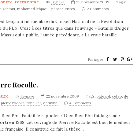
contre-terrorisme
By
jlsynave
29 novembre 2009
Tags:
e schmitt
,
mohamed lebjaoui
,
parachutistes
2 Comments
med Lebjaoui fut membre du Conseil National de la Révolution
du FLN. C’est à ces titres que dans l’ouvrage « Bataille d’Alger,
l Massu qui a publié, l’année précédente, « La vraie bataille
Partager
rre Rocolle.
taire
By
jlsynave
22 novembre 2009
Tags:
bigeard
,
cefeo
,
de
,
pierre rocolle
,
trinquier
,
vietminh
4 Comments
Bien Phu. Faut-il le rappeler ? Dien Bien Phu fut la grande
 Sorti en 1968, cet ouvrage de Pierrre Rocolle est bien le meilleur
e française. Il constitue de fait la thèse…