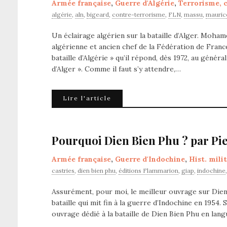
Armée française
,
Guerre d'Algérie
,
Terrorisme, 
algérie
,
aln
,
bigeard
,
contre-terrorisme
,
FLN
,
massu
,
mauric
Un éclairage algérien sur la bataille d’Alger. Moha
algérienne et ancien chef de la Fédération de France 
bataille d’Algérie » qu’il répond, dès 1972, au généra
d’Alger ». Comme il faut s’y attendre,…
Lire l'article
Pourquoi Dien Bien Phu ? par Pie
Armée française
,
Guerre d'Indochine
,
Hist. mili
castries
,
dien bien phu
,
éditions Flammarion
,
giap
,
indochine
Assurément, pour moi, le meilleur ouvrage sur Dien 
bataille qui mit fin à la guerre d’Indochine en 1954.
ouvrage dédié à la bataille de Dien Bien Phu en langu