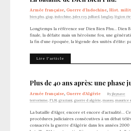
Armée française
,
Guerre d'Indochine
,
Hist. mili
bien phu
,
giap
,
indochine
,
jules roy
,
julliard
,
langlay
,
légion ét
Longtemps la référence sur Dien Bien Phu… Dien Bien
finale, la défaite mais un héroïsme fou, une générat
la fin d’une époquée, la légende des unités d’élite:
Lire l'article
Plus de 40 ans après: une phase ju
Armée française
,
Guerre d'Algérie
By
jlsynave
terrorisme
,
FLN
,
graziani
,
guerre d algérie
,
massu
,
maurice 
La bataille d’Alger, encore et encore d’actualité… C
procédures judiciaires consécutives à un débat télé
consacrés la guerre d’Algérie dans les années 2000 