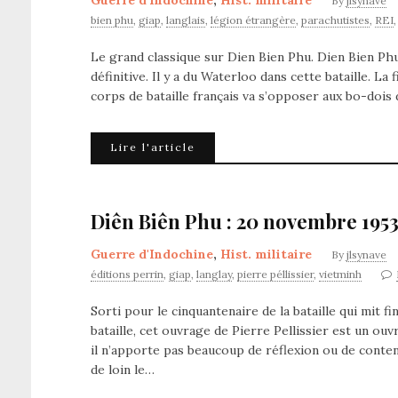
Guerre d'Indochine
,
Hist. militaire
By
jlsynave
bien phu
,
giap
,
langlais
,
légion étrangère
,
parachutistes
,
REI
Le grand classique sur Dien Bien Phu. Dien Bien Phu: 
définitive. Il y a du Waterloo dans cette bataille. La
corps de bataille français va s’opposer aux bo-dois d
Lire l'article
Diên Biên Phu : 20 novembre 1953 –
Guerre d'Indochine
,
Hist. militaire
By
jlsynave
éditions perrin
,
giap
,
langlay
,
pierre péllissier
,
vietminh
Sorti pour le cinquantenaire de la bataille qui mit fi
bataille, cet ouvrage de Pierre Pellissier est un ouv
il n’apporte pas beaucoup de réflexion ou de conte
de loin le…