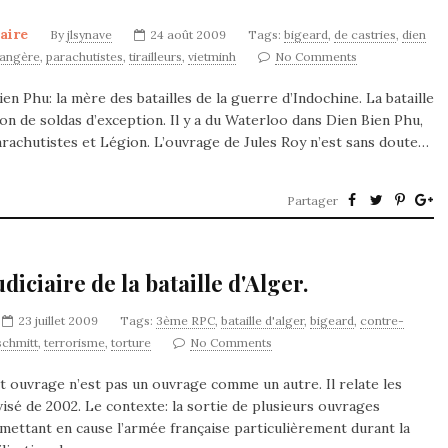
taire
By
jlsynave
24 août 2009
Tags:
bigeard
,
de castries
,
dien
rangère
,
parachutistes
,
tirailleurs
,
vietminh
No Comments
 Phu: la mère des batailles de la guerre d’Indochine. La bataille
ion de soldas d’exception. Il y a du Waterloo dans Dien Bien Phu,
 parachutistes et Légion. L’ouvrage de Jules Roy n’est sans doute…
Partager
diciaire de la bataille d'Alger.
23 juillet 2009
Tags:
3ème RPC
,
bataille d'alger
,
bigeard
,
contre-
schmitt
,
terrorisme
,
torture
No Comments
et ouvrage n’est pas un ouvrage comme un autre. Il relate les
visé de 2002. Le contexte: la sortie de plusieurs ouvrages
mettant en cause l’armée française particulièrement durant la