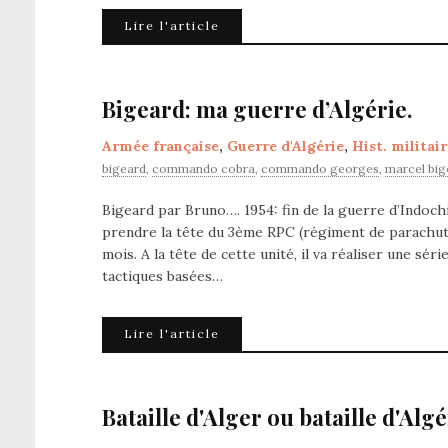
Lire l'article
Bigeard: ma guerre d’Algérie.
Armée française
,
Guerre d'Algérie
,
Hist. militai
bigeard
,
commando cobra
,
commando georges
,
marcel big
Bigeard par Bruno…. 1954: fin de la guerre d’Indochi
prendre la tête du 3ème RPC (régiment de parachutist
mois. A la tête de cette unité, il va réaliser une sé
tactiques basées…
Lire l'article
Bataille d'Alger ou bataille d'Al