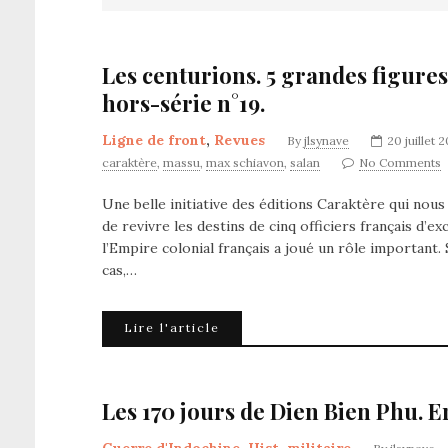
Les centurions. 5 grandes figures
hors-série n°19.
Ligne de front
,
Revues
By
jlsynave
20 juillet 
caraktère
,
massu
,
max schiavon
,
salan
No Comments
Une belle initiative des éditions Caraktère qui nou
de revivre les destins de cinq officiers français d’
l’Empire colonial français a joué un rôle important. 
cas,…
Lire l'article
Les 170 jours de Dien Bien Phu. 