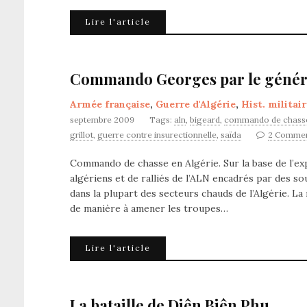
Lire l'article
Commando Georges par le général
Armée française
,
Guerre d'Algérie
,
Hist. militai
septembre 2009
Tags:
aln
,
bigeard
,
commando de chass
grillot
,
guerre contre insurectionnelle
,
saïda
2 Comme
Commando de chasse en Algérie. Sur la base de l’e
algériens et de ralliés de l’ALN encadrés par des so
dans la plupart des secteurs chauds de l’Algérie. L
de manière à amener les troupes…
Lire l'article
La bataille de Diên Biên Phu.