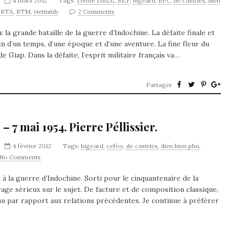
4 mars 2012
Tags:
13ème DBLE
,
BEP
,
bigeard
,
BPC
,
de castries
,
dien
,
RTA
,
RTM
,
vietminh
2 Comments
la grande bataille de la guerre d’Indochine. La défaite finale et
 fin d’un temps, d’une époque et d’une aventure. La fine fleur du
e Giap. Dans la défaite, l’esprit militaire français va…
Partager
 7 mai 1954. Pierre Péllissier.
4 février 2012
Tags:
bigeard
,
cefeo
,
de castries
,
dien bien phu
,
No Comments
n à la guerre d’Indochine. Sorti pour le cinquantenaire de la
rage sérieux sur le sujet. De facture et de composition classique,
nu par rapport aux relations précédentes. Je continue à préférer