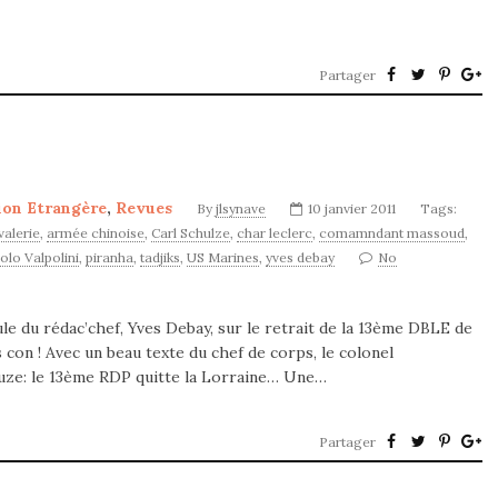
Partager
ion Etrangère
,
Revues
By
jlsynave
10 janvier 2011
Tags:
valerie
,
armée chinoise
,
Carl Schulze
,
char leclerc
,
comamndant massoud
,
olo Valpolini
,
piranha
,
tadjiks
,
US Marines
,
yves debay
No
le du rédac’chef, Yves Debay, sur le retrait de la 13ème DBLE de
ès con ! Avec un beau texte du chef de corps, le colonel
euze: le 13ème RDP quitte la Lorraine… Une…
Partager