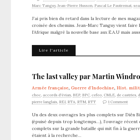
Marc Tanguy
,
Jean-Pierre Husson
,
Pascal Le Pautremat
,
sea
J’ai pris bien du retard dans la lecture de mes maga
croisée des chemins. Jean-Marc Tanguy vient faire l
l’Afrique malgré la nouvelle base aux E.A.U mais au
Lire l'article
The last valley par Martin Windr
Armée française
,
Guerre d'Indochine
,
Hist. mili
choc
,
accords d'évian
,
BEP
,
BPC
,
cefeo
,
CMLE
,
de castries
,
d
pierre langlais
,
REI
,
RTA
,
RTM
,
RTT
1 Comment
Un des deux ouvrages les plus complets sur Diên Bi
(épuisé depuis trop longtemps…), l’ouvrage récent 
complets sur la grande bataille qui mit fin à la gu
étaient à la recherche…