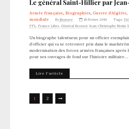
Le général Saint-Hillier par Jea
Armée française
,
Biographies
,
Guerre d'Algérie
,
mondiale
By
jlsynave
18 février 2010
Tags:
13
FFL
,
France Libre
,
Général Brosset
,
Jean-Christophe Notin
,
Un biographe talentueux pour un officier exemplaire !
d’officier qui va se retrouver pris dans le maelstr
modernisation des forces armées françaises après 
pour ses ouvrages de fond sur l’histoire militaire….
Lire l'article
1
2