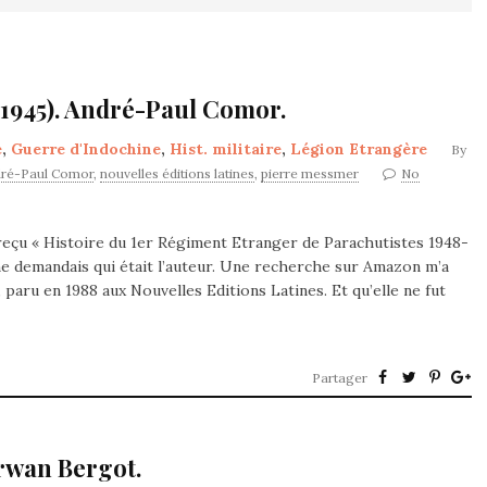
-1945). André-Paul Comor.
e
,
Guerre d'Indochine
,
Hist. militaire
,
Légion Etrangère
By
ré-Paul Comor
,
nouvelles éditions latines
,
pierre messmer
No
i reçu « Histoire du 1er Régiment Etranger de Parachutistes 1948-
me demandais qui était l’auteur. Une recherche sur Amazon m’a
 paru en 1988 aux Nouvelles Editions Latines. Et qu’elle ne fut
Partager
Erwan Bergot.