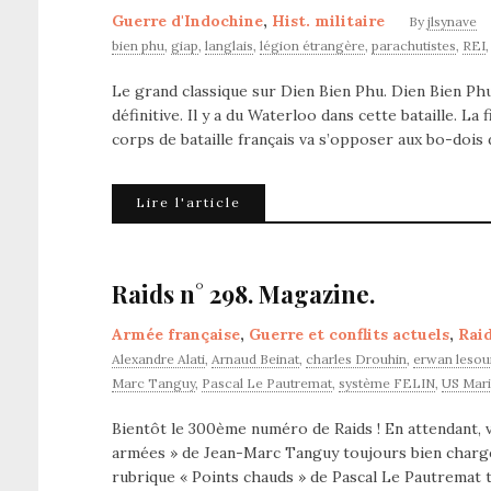
Guerre d'Indochine
,
Hist. militaire
By
jlsynave
bien phu
,
giap
,
langlais
,
légion étrangère
,
parachutistes
,
REI
Le grand classique sur Dien Bien Phu. Dien Bien Phu: 
définitive. Il y a du Waterloo dans cette bataille. La
corps de bataille français va s’opposer aux bo-dois d
Lire l'article
Raids n° 298. Magazine.
Armée française
,
Guerre et conflits actuels
,
Rai
Alexandre Alati
,
Arnaud Beinat
,
charles Drouhin
,
erwan lesou
Marc Tanguy
,
Pascal Le Pautremat
,
système FELIN
,
US Mari
Bientôt le 300ème numéro de Raids ! En attendant, v
armées » de Jean-Marc Tanguy toujours bien chargé
rubrique « Points chauds » de Pascal Le Pautremat 