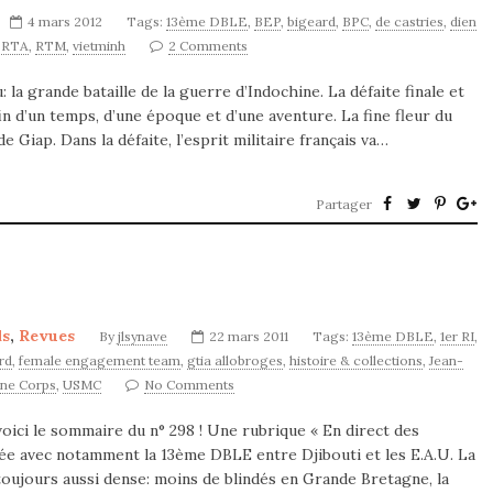
4 mars 2012
Tags:
13ème DBLE
,
BEP
,
bigeard
,
BPC
,
de castries
,
dien
,
RTA
,
RTM
,
vietminh
2 Comments
la grande bataille de la guerre d’Indochine. La défaite finale et
 fin d’un temps, d’une époque et d’une aventure. La fine fleur du
e Giap. Dans la défaite, l’esprit militaire français va…
Partager
ds
,
Revues
By
jlsynave
22 mars 2011
Tags:
13ème DBLE
,
1er RI
,
rd
,
female engagement team
,
gtia allobroges
,
histoire & collections
,
Jean-
ne Corps
,
USMC
No Comments
oici le sommaire du n° 298 ! Une rubrique « En direct des
e avec notamment la 13ème DBLE entre Djibouti et les E.A.U. La
toujours aussi dense: moins de blindés en Grande Bretagne, la