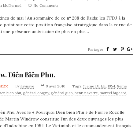
n McDermid
No Comments
zines de mai ! Au sommaire de ce n° 288 de Raids: les FFDJ à la
e point sur cette position française stratégique dans la corne de
ssi une présence américaine de plus en plus…
Partager
ow. Diên Biên Phu.
taire
By
jlsynave
9 avril 2010
Tags:
13ème DBLE
,
1954
,
8ème
ien bien phu
,
général coigny
,
général giap
,
henri navarre
,
marcel bigeard
,
ên Phu. Avec le « Pourquoi Dien bien Phu » de Pierre Rocolle
de Martin Windrow constitue l’un des deux ouvrages les plus
erre d’Indochine en 1954. Le Vietminh et le commandement français