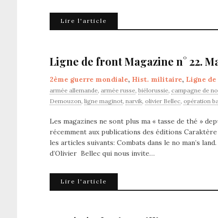
Lire l'article
Ligne de front Magazine n° 22. Ma
2ème guerre mondiale
,
Hist. militaire
,
Ligne de
armée allemande
,
armée russe
,
biélorussie
,
campagne de no
Demouzon
,
ligne maginot
,
narvik
,
olivier Bellec
,
opération b
Les magazines ne sont plus ma « tasse de thé » depu
récemment aux publications des éditions Caraktère 
les articles suivants: Combats dans le no man’s land
d’Olivier Bellec qui nous invite…
Lire l'article