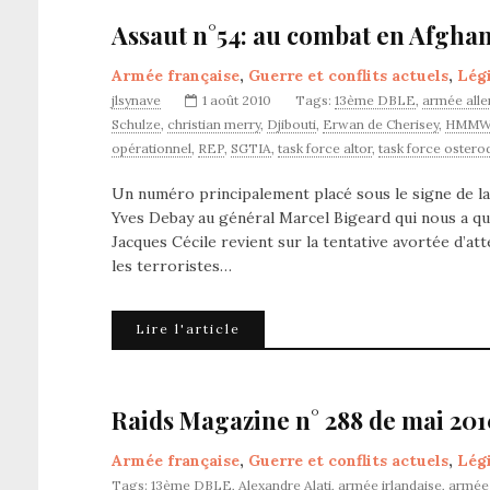
Assaut n°54: au combat en Afghan
Armée française
,
Guerre et conflits actuels
,
Lég
jlsynave
1 août 2010
Tags:
13ème DBLE
,
armée all
Schulze
,
christian merry
,
Djibouti
,
Erwan de Cherisey
,
HMMW
opérationnel
,
REP
,
SGTIA
,
task force altor
,
task force ostero
Un numéro principalement placé sous le signe de l
Yves Debay au général Marcel Bigeard qui nous a qui
Jacques Cécile revient sur la tentative avortée d’at
les terroristes…
Lire l'article
Raids Magazine n° 288 de mai 201
Armée française
,
Guerre et conflits actuels
,
Lég
Tags:
13ème DBLE
,
Alexandre Alati
,
armée irlandaise
,
armée 