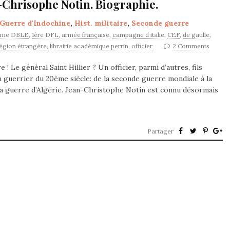
n-Chrisophe Notin. Biographie.
Guerre d'Indochine
,
Hist. militaire
,
Seconde guerre
ème DBLE
,
1ère DFL
,
armée française
,
campagne d italie
,
CEF
,
de gaulle
,
légion étrangère
,
librairie académique perrin
,
officier
2 Comments
 Le général Saint Hillier ? Un officier, parmi d’autres, fils
öm guerrier du 20ème siècle: de la seconde guerre mondiale à la
la guerre d’Algérie. Jean-Christophe Notin est connu désormais
Partager