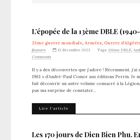
L’épopée de la 13ème DBLE (1940
2ème guerre mondiale
,
Armées
,
Guerre d'Algéri
jlsynave
12 décembre 2023
Tags:
13ème DBLE
,
And
Comments
Il y a des découvertes que j’adore ! Récemment, j’a
1961 » d’André-Paul Comor aux éditions Perrin. Je 
fait découvrir un autre volume consacré à la Légion,
pas ma surprise de constater…
Lire l'article
Les 170 jours de Dien Bien Phu. 