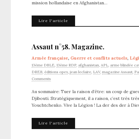
mission hollandaise en Afghanistan…
Lire l'article
Assaut n°58. Magazine.
Armée française
,
Guerre et conflits actuels
,
Lég
13ème DBLE
,
13ème RDP
,
afghanistan
,
APL
,
arme blindée ca
DREB
,
éditions opex
,
jean leclaire
,
LAV
,
magazine Assaut
,
Pa
Comments
Au sommaire: Tuer la raison d’être: un coup de gueu
Djibouti. Stratégiquement, il a raison, c’est très tr
Youchtchenko. Vive la Légion ! La der des der à Di
Lire l'article