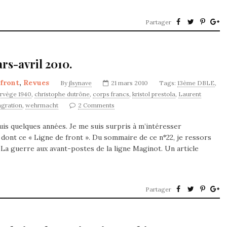
Partager
rs-avril 2010.
 front
,
Revues
By
jlsynave
21 mars 2010
Tags:
13ème DBLE
,
rvège 1940
,
christophe dutrône
,
corps francs
,
kristol prestola
,
Laurent
agration
,
wehrmacht
2 Comments
is quelques années. Je me suis surpris à m’intéresser
dont ce « Ligne de front ». Du sommaire de ce n°22, je ressors
. La guerre aux avant-postes de la ligne Maginot. Un article
Partager