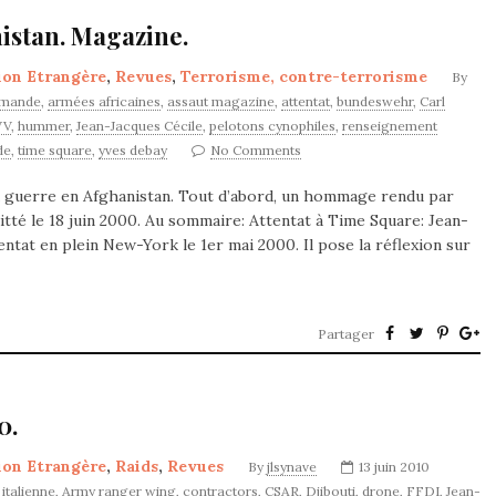
istan. Magazine.
ion Etrangère
,
Revues
,
Terrorisme, contre-terrorisme
By
emande
,
armées africaines
,
assaut magazine
,
attentat
,
bundeswehr
,
Carl
V
,
hummer
,
Jean-Jacques Cécile
,
pelotons cynophiles
,
renseignement
de
,
time square
,
yves debay
No Comments
a guerre en Afghanistan. Tout d’abord, un hommage rendu par
tté le 18 juin 2000. Au sommaire: Attentat à Time Square: Jean-
tentat en plein New-York le 1er mai 2000. Il pose la réflexion sur
Partager
0.
ion Etrangère
,
Raids
,
Revues
By
jlsynave
13 juin 2010
italienne
,
Army ranger wing
,
contractors
,
CSAR
,
Djibouti
,
drone
,
FFDI
,
Jean-