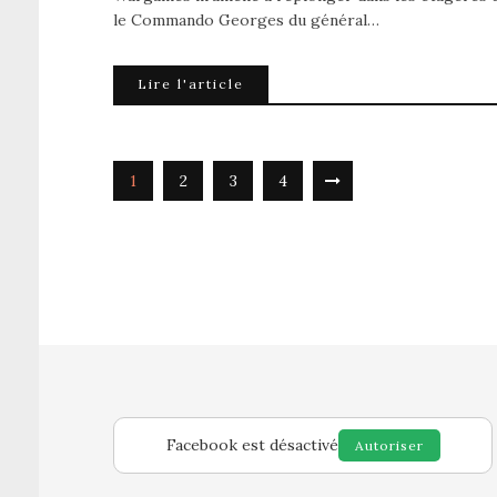
le Commando Georges du général…
Lire l'article
1
2
3
4
Facebook est désactivé
Autoriser