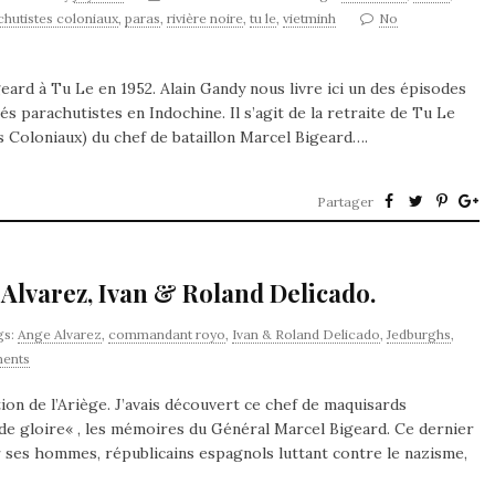
chutistes coloniaux
,
paras
,
rivière noire
,
tu le
,
vietminh
No
eard à Tu Le en 1952. Alain Gandy nous livre ici un des épisodes
tés parachutistes en Indochine. Il s’agit de la retraite de Tu Le
s Coloniaux) du chef de bataillon Marcel Bigeard….
Partager
 Alvarez, Ivan & Roland Delicado.
gs:
Ange Alvarez
,
commandant royo
,
Ivan & Roland Delicado
,
Jedburghs
,
ents
on de l’Ariège. J’avais découvert ce chef de maquisards
 de gloire« , les mémoires du Général Marcel Bigeard. Ce dernier
ur ses hommes, républicains espagnols luttant contre le nazisme,