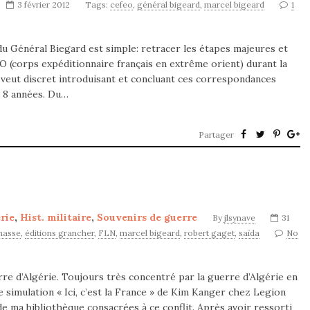
3 février 2012
Tags:
cefeo
,
général bigeard
,
marcel bigeard
1
du Général Biegard est simple: retracer les étapes majeures et
O (corps expéditionnaire français en extrême orient) durant la
 veut discret introduisant et concluant ces correspondances
 8 années. Du…
Partager
rie
,
Hist. militaire
,
Souvenirs de guerre
By
jlsynave
31
hasse
,
éditions grancher
,
FLN
,
marcel bigeard
,
robert gaget
,
saïda
No
e d’Algérie. Toujours très concentré par la guerre d’Algérie en
de simulation « Ici, c’est la France » de Kim Kanger chez Legion
ma bibliothèque consacrées à ce conflit. Après avoir ressorti