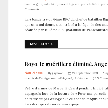
haute région
,
indochine
,
marcel bigeard
,
parachutistes
,
para
Comments
La « bandera » du 6ème BPC du chef de bataillon Big
qui, sans nul doute, a contribué à la légende des uni
réalisée par le 6ème BPC (Bataillon de Parachutiste
Lire l'article
Royo, le guérillero éliminé. Ange
Non classé
By
jlsynave
24 septembre 2013
Ta
maquis de l'ariège
,
marcel bigeard
,
résistance
5 Comm
Frère d’armes de Marcel Bigeard pendant la Libérati
espagnols lors de la lecture de « Pour une parcelle
ne tarissait pas d’éloge sur ce chef de maquis et s
lors des opérations de son équipe…