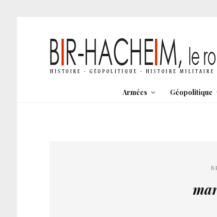
Armées
Géopolitique
B
mar