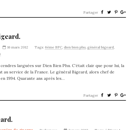
Partager
igeard.
16 mars 2012
Tags:
6ème BPC
,
dien bien phu
,
général bigeard
,
s
 cendres larguées sur Dien Bien Phu. C’était clair que pour lui, la
at au service de la France. Le général Bigeard, alors chef de
s en 1994. Quarante ans après les…
Partager
eard.