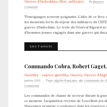
Guerre d'Indochine
,
Hist. militaire
By
jlsynave
Comment
Témoignages souvent poignants. L’idée de ce livre 
les moments forts du séjour des militaires du CEFE
guerre d’Indochine. Le texte du Général Bigeard se
d’hommes jeunes engagés dans une guerre qui dura
Lire l'article
Commando Cobra. Robert Gaget.
Guérilla - contre-guérilla
,
Guerre
,
Guerre d'Algé
janvier 2012
Tags:
algérie française
,
aln
,
commando de c
Comments
Les commandos de chasse de secteur durant la guerr
ce moment, l’acquisition récente de l’excellent jeu 
Wargames m’amène à replonger dans les étagères de 