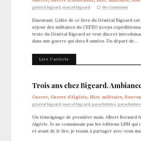
Guerre
,
Guerre d'Indochine
,
Hist. militaire
,
Souv
général bigeard
,
marcel bigeard
No Comments
Emouvant. L’idée de ce livre du Général Bigeard est
séjour des militaires du CEFEO (corps expéditionnai
texte du Général Bigeard se veut discret introdui
dans une guerre qui dura 8 années. Du départ de…
Lire l'article
Trois ans chez Bigeard. Ambianc
Guerre
,
Guerre d'Algérie
,
Hist. militaire
,
Souven
général bigeard
,
marcel bigeard
,
parachutistes
,
parachutiste
Un témoignage de première main. Albert Bernard fut
Algérie. Je ne connaissais pas les éditions LBM qui 
et avant de le lire, je tenais à partager avec vous m