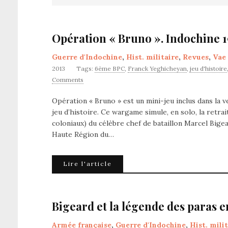
Opération « Bruno ». Indochine 
Guerre d'Indochine
,
Hist. militaire
,
Revues
,
Vae 
2013
Tags:
6ème BPC
,
Franck Yeghicheyan
,
jeu d'histoire
Comments
Opération « Bruno » est un mini-jeu inclus dans la v
jeu d’histoire. Ce wargame simule, en solo, la retr
coloniaux) du célèbre chef de bataillon Marcel Bige
Haute Région du…
Lire l'article
Bigeard et la légende des paras e
Armée française
,
Guerre d'Indochine
,
Hist. mili