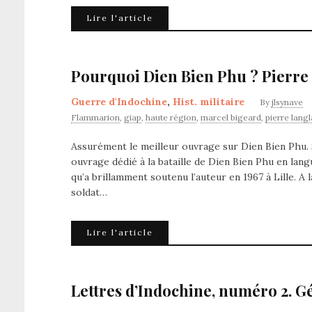
Lire l'article
Pourquoi Dien Bien Phu ? Pierre 
Guerre d'Indochine
,
Hist. militaire
By
jlsynave
Flammarion
,
giap
,
haute région
,
marcel bigeard
,
pierre langl
Assurément le meilleur ouvrage sur Dien Bien Phu. S
ouvrage dédié à la bataille de Dien Bien Phu en langu
qu’a brillamment soutenu l’auteur en 1967 à Lille. A 
soldat…
Lire l'article
Lettres d’Indochine, numéro 2. G