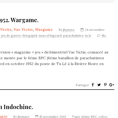
1952. Wargame.
Victis
,
Vae Victis
,
Wargame
By
jlsynave
24 novembre
,
jeu de guerre
,
kriegspiel
,
marcel bigeard
,
parachutistes
,
tu le
No
ersion « magazine + jeu » du bimestriel Vae Victis, consacré au
aite menée par le 6ème BPC (6ème bataillon de parachutistes
ard en octobre 1952 du poste de Tu Lê à la Rivière Noire en
Partager
n Indochine.
taire
By
jlsynave
15 novembre 2013
Tags:
6ème BPC
,
cefeo
,