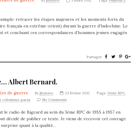
enirs de guerre
By
jlsynave
3 mars 2012
Tags:
éditions 1
,
 simple: retracer les étapes majeures et les moments forts du
re français en extrême orient) durant la guerre d’Indochine. Le
sant et concluant ces correspondances d’hommes jeunes engagés
Partager
e… Albert Bernard.
irs de guerre
By
jlsynave
23 février 2012
Tags:
3ème RPC
,
s coloniaux
,
paras
No Comments
 le radio de Bigeard au sein du 3ème RPC de 1955 à 1957 en
ont décidé de publier ce texte. Je viens de recevoir cet ouvrage
a surprise quant à la qualité…