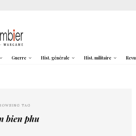
Guerre
Hist. générale
Hist. militaire
Revu
ROWSING TAG
n bien phu