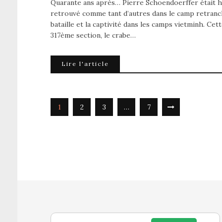
Quarante ans après… Pierre Schoendoerffer était ha
retrouvé comme tant d’autres dans le camp retranché
bataille et la captivité dans les camps vietminh. Cet
317ème section, le crabe…
Lire l'article
1
2
3
…
7