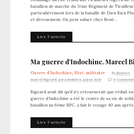
bataillon de marche du 7ème Régiment de Tirailleur
particulièrement lors de la bataille de Dien Bien Ph
et dévouement. On peut saluer chez René…
Lire l'article
Ma guerre d’Indochine. Marcel B
Guerre d'Indochine
,
Hist. militaire
By
jlsynave
marcel bigeard
,
parachutistes
,
paras
,
tu le
6 Comment
Bigeard avait dit qu’il n’y retournerait que réduit en
guerre d’Indochine a été le centre de sa vie de sold
bataillon au 6ème BPC, a fait le voyage 40 ans aprè
Lire l'article