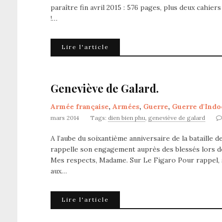
paraître fin avril 2015 : 576 pages, plus deux cahier
!…
Lire l'article
Geneviève de Galard.
Armée française
,
Armées
,
Guerre
,
Guerre d'Indo
mars 2014
Tags:
dien bien phu
,
geneviève de galard
A l’aube du soixantième anniversaire de la bataille 
rappelle son engagement auprès des blessés lors de 
Mes respects, Madame. Sur Le Figaro Pour rappel,
aux…
Lire l'article