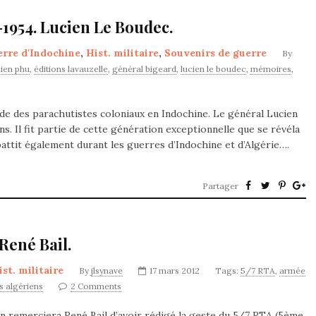
-1954. Lucien Le Boudec.
rre d'Indochine
,
Hist. militaire
,
Souvenirs de guerre
By
bien phu
,
éditions lavauzelle
,
général bigeard
,
lucien le boudec
,
mémoires
,
e des parachutistes coloniaux en Indochine. Le général Lucien
ns. Il fit partie de cette génération exceptionnelle que se révéla
attit également durant les guerres d’Indochine et d’Algérie….
Partager
René Bail.
ist. militaire
By
jlsynave
17 mars 2012
Tags:
5/7 RTA
,
armée
rs algériens
2 Comments
n remerciera René Bail d’avoir rédigé la geste du 5/7 RTA (5ème