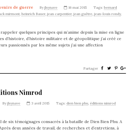
enirs de guerre
By
jlsynave
16 mai 2015
Tags:
bernard
nck mirmont
,
heinrich Bauer
,
jean carpentier
,
jean guêtre
,
jean-louis rondy
,
s rappeler quelques principes qui m’anime depuis la mise en ligne
s d’histoire, d’histoire militaire et de géopolitique j’ai créé ce
urs passionnés par les même sujets j’ai une affection
Partager
ditions Nimrod
By
jlsynave
3 avril 2015
Tags:
dien bien phu
,
éditions nimrod
l de six témoignages consacrés à la bataille de Dien Bien Phu. A
« Après deux années de travail, de recherches et d’entretiens, à