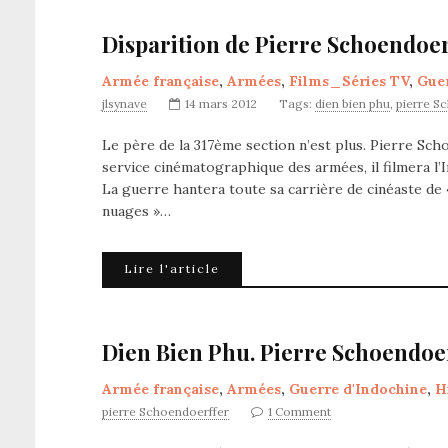
Disparition de Pierre Schoendoer
Armée française
,
Armées
,
Films_Séries TV
,
Guer
jlsynave
14 mars 2012
Tags:
dien bien phu
,
pierre S
Le père de la 317ème section n’est plus. Pierre Sch
service cinématographique des armées, il filmera l’
La guerre hantera toute sa carrière de cinéaste de «
nuages »…
Lire l'article
Dien Bien Phu. Pierre Schoendoer
Armée française
,
Armées
,
Guerre d'Indochine
,
H
pierre Schoendoerffer
1 Comment