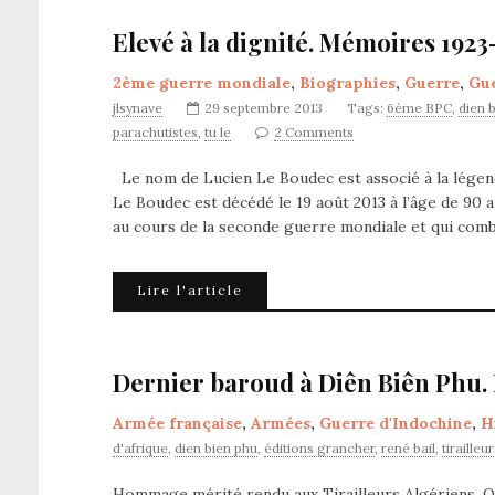
Elevé à la dignité. Mémoires 1923
2ème guerre mondiale
,
Biographies
,
Guerre
,
Gue
jlsynave
29 septembre 2013
Tags:
6ème BPC
,
dien 
parachutistes
,
tu le
2 Comments
Le nom de Lucien Le Boudec est associé à la légend
Le Boudec est décédé le 19 août 2013 à l’âge de 90 a
au cours de la seconde guerre mondiale et qui comb
Lire l'article
Dernier baroud à Diên Biên Phu. 
Armée française
,
Armées
,
Guerre d'Indochine
,
H
d'afrique
,
dien bien phu
,
éditions grancher
,
rené bail
,
tirailleu
Hommage mérité rendu aux Tirailleurs Algériens. O