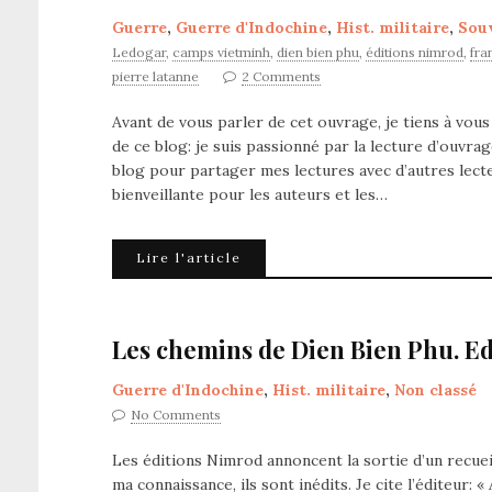
Guerre
,
Guerre d'Indochine
,
Hist. militaire
,
Souv
Ledogar
,
camps vietminh
,
dien bien phu
,
éditions nimrod
,
fra
pierre latanne
2 Comments
Avant de vous parler de cet ouvrage, je tiens à vou
de ce blog: je suis passionné par la lecture d’ouvrage
blog pour partager mes lectures avec d’autres lecte
bienveillante pour les auteurs et les…
Lire l'article
Les chemins de Dien Bien Phu. E
Guerre d'Indochine
,
Hist. militaire
,
Non classé
No Comments
Les éditions Nimrod annoncent la sortie d’un recuei
ma connaissance, ils sont inédits. Je cite l’éditeur: 