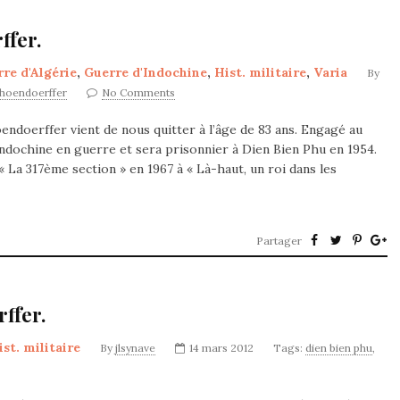
ffer.
re d'Algérie
,
Guerre d'Indochine
,
Hist. militaire
,
Varia
By
choendoerffer
No Comments
oendoerffer vient de nous quitter à l’âge de 83 ans. Engagé au
Indochine en guerre et sera prisonnier à Dien Bien Phu en 1954.
 La 317ème section » en 1967 à « Là-haut, un roi dans les
Partager
ffer.
ist. militaire
By
jlsynave
14 mars 2012
Tags:
dien bien phu
,