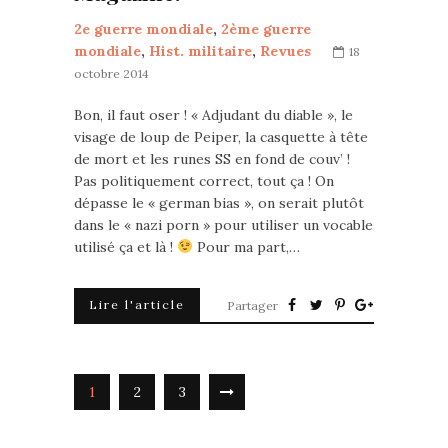
2e guerre mondiale
,
2ème guerre
mondiale
,
Hist. militaire
,
Revues
18
octobre 2014
Bon, il faut oser ! « Adjudant du diable », le
visage de loup de Peiper, la casquette à tête
de mort et les runes SS en fond de couv’ !
Pas politiquement correct, tout ça ! On
dépasse le « german bias », on serait plutôt
dans le « nazi porn » pour utiliser un vocable
utilisé ça et là !
Pour ma part,…
Lire l'article
Partager
1
2
3