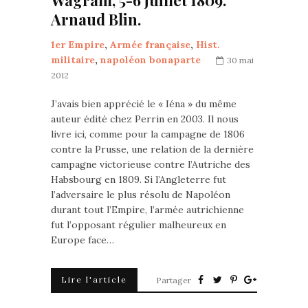
Wagram, 5-6 juillet 1809.
Arnaud Blin.
1er Empire
,
Armée française
,
Hist.
militaire
,
napoléon bonaparte
30 mai
2012
J’avais bien apprécié le « Iéna » du même
auteur édité chez Perrin en 2003. Il nous
livre ici, comme pour la campagne de 1806
contre la Prusse, une relation de la dernière
campagne victorieuse contre l’Autriche des
Habsbourg en 1809. Si l’Angleterre fut
l’adversaire le plus résolu de Napoléon
durant tout l’Empire, l’armée autrichienne
fut l’opposant régulier malheureux en
Europe face…
Lire l'article
Partager