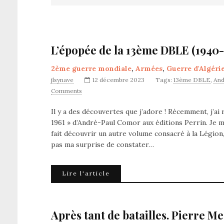
L’épopée de la 13ème DBLE (1940
2ème guerre mondiale
,
Armées
,
Guerre d'Algéri
jlsynave
12 décembre 2023
Tags:
13ème DBLE
,
And
Comments
Il y a des découvertes que j’adore ! Récemment, j’a
1961 » d’André-Paul Comor aux éditions Perrin. Je 
fait découvrir un autre volume consacré à la Légion,
pas ma surprise de constater…
Lire l'article
Après tant de batailles. Pierre M