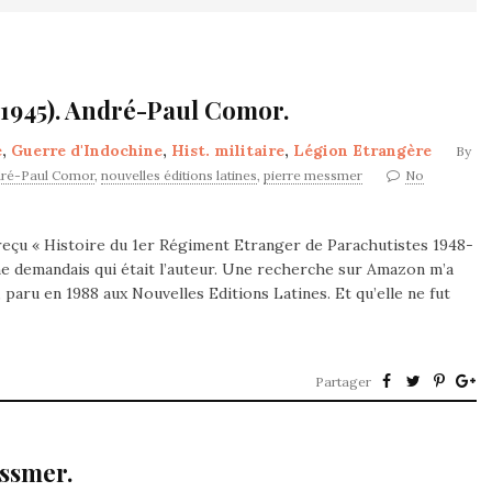
-1945). André-Paul Comor.
e
,
Guerre d'Indochine
,
Hist. militaire
,
Légion Etrangère
By
ré-Paul Comor
,
nouvelles éditions latines
,
pierre messmer
No
i reçu « Histoire du 1er Régiment Etranger de Parachutistes 1948-
me demandais qui était l’auteur. Une recherche sur Amazon m’a
 paru en 1988 aux Nouvelles Editions Latines. Et qu’elle ne fut
Partager
essmer.