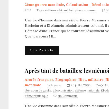
2ème guerre mondiale
,
Colonisation_Décolonis
2012
Tags:
éditions albin michel
,
pierre messmer
N
Une vie d’homme dans son siècle. Pierre Messmer a t
Hacheim et à El Alamein; administrateur colonial, il c
Défense d’une France qui se tournait résolument ve
Quel parcours ! Il…
Lire l'article
Après tant de batailles: les mémo
Armée française
,
Biographies
,
Hist. militaire
,
Hi
mondiale
By
jlsynave
20 juillet 2009
Tags:
Afr
libération de gaulle
,
décolonisation
,
defense nationale
,
El-Al
Vème république
No Comments
Une vie d’homme dans son siècle. Pierre Messmer a t