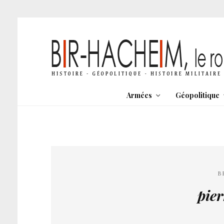
Armées
Géopolitique
B
pie