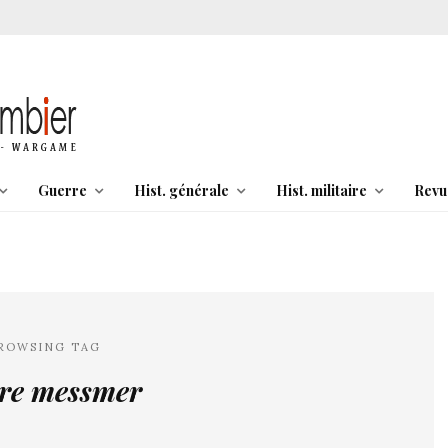
Guerre
Hist. générale
Hist. militaire
Revu
ROWSING TAG
rre messmer