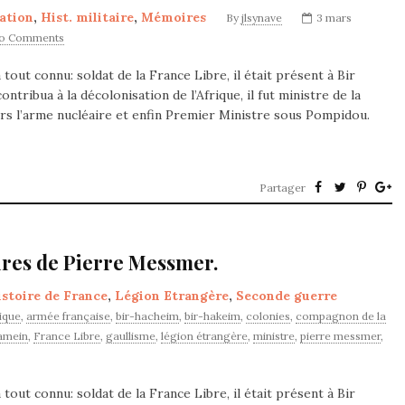
ation
,
Hist. militaire
,
Mémoires
By
jlsynave
3 mars
o Comments
out connu: soldat de la France Libre, il était présent à Bir
ontribua à la décolonisation de l’Afrique, il fut ministre de la
rs l’arme nucléaire et enfin Premier Ministre sous Pompidou.
Partager
ires de Pierre Messmer.
stoire de France
,
Légion Etrangère
,
Seconde guerre
ique
,
armée française
,
bir-hacheim
,
bir-hakeim
,
colonies
,
compagnon de la
amein
,
France Libre
,
gaullisme
,
légion étrangère
,
ministre
,
pierre messmer
,
out connu: soldat de la France Libre, il était présent à Bir