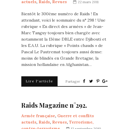
actuels
,
Raids
,
Revues
22 mars 2011
Bientôt le 300ème numéro de Raids ! En
attendant, voici le sommaire du n° 298 ! Une
rubrique « En direct des armées » de Jean-
Marc Tanguy toujours bien chargée avec
notamment la 13ème DBLE entre Djibouti et
les E.A.U. La rubrique « Points chauds » de
Pascal Le Pautremat toujours aussi dense:
moins de blindés en Grande Bretagne, la
mission hollandaise en Afghanistan…
Lire l'article
Partager
Raids Magazine n°292.
Armée française
,
Guerre et conflits
actuels
,
Raids
,
Revues
,
Terrorisme,
contre-terrorisme
12 septembre 2010