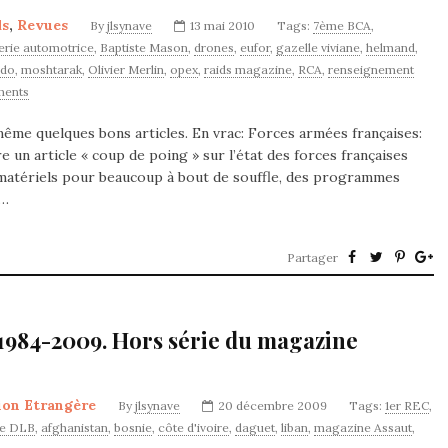
ds
,
Revues
By
jlsynave
13 mai 2010
Tags:
7ème BCA
,
llerie automotrice
,
Baptiste Mason
,
drones
,
eufor
,
gazelle viviane
,
helmand
,
ado
,
moshtarak
,
Olivier Merlin
,
opex
,
raids magazine
,
RCA
,
renseignement
ents
même quelques bons articles. En vrac: Forces armées françaises:
e un article « coup de poing » sur l’état des forces françaises
matériels pour beaucoup à bout de souffle, des programmes
s…
Partager
1984-2009. Hors série du magazine
ion Etrangère
By
jlsynave
20 décembre 2009
Tags:
1er REC
,
e DLB
,
afghanistan
,
bosnie
,
côte d'ivoire
,
daguet
,
liban
,
magazine Assaut
,