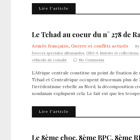
Lire l'article
Le Tchad au coeur du n° 278 de R
Armée française
,
Guerre et conflits actuels
B
foreces spéciales allemandes
,
GSG-9
,
histoire et collections
véhicule de comabt
No Comments
L’Afrique centrale constitue un point de fixation de
Tchad et Centrafrique occupent désormais plus de 3.
l’irrédentisme rebelle au Nord, la décomposition cro
soudanais expliquent cela. Le fait est que les troup
Lire l'article
Le 8ème choc, 8ème BPC, 8ème RP