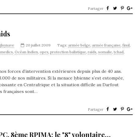
Partager
aids
y
jlsynave
20 juillet 2009
Tags:
armée belge
,
armée française
,
finul
,
,
medics
,
Océan Indien
,
opex
,
protection balistique
,
raids
,
somalie
,
tchad
,
 nos forces d’intervention extérieures depuis plus de 40 ans.
000 de nos militaires. Si la menace lybienne s’est estompée,
issante en Centrafrique et la situation difficile au Darfout
es françaises sont…
Partager
C, 8ème RPIMA: le "8" volontaire…