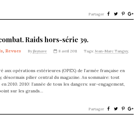
Partager
combat. Raids hors-série 39.
ds
,
Revues
By
jlsynave
8 avril 2011
Tags:
Jean-Marc Tanguy
,
é aux opérations extérieures (OPEX) de l’armée française en
, désormais pilier central du magazine. Au sommaire: tout
 en 2010. 2010: l’année de tous les dangers: sur-engagement,
point sur les grands…
Partager