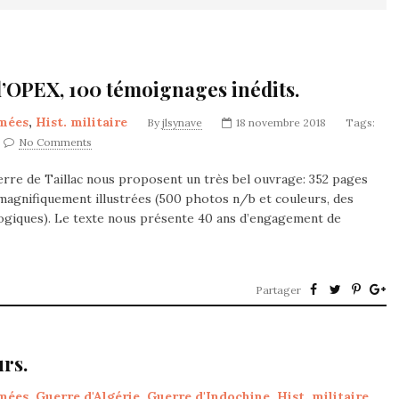
d’OPEX, 100 témoignages inédits.
mées
,
Hist. militaire
By
jlsynave
18 novembre 2018
Tags:
No Comments
Pierre de Taillac nous proposent un très bel ouvrage: 352 pages
magnifiquement illustrées (500 photos n/b et couleurs, des
nologiques). Le texte nous présente 40 ans d’engagement de
Partager
urs.
mées
,
Guerre d'Algérie
,
Guerre d'Indochine
,
Hist. militaire