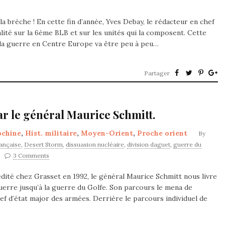
a brèche ! En cette fin d’année, Yves Debay, le rédacteur en chef
lité sur la 6ème BLB et sur les unités qui la composent. Cette
r la guerre en Centre Europe va être peu à peu…
Partager
ar le général Maurice Schmitt.
ochine
,
Hist. militaire
,
Moyen-Orient
,
Proche orient
By
ançaise
,
Desert Storm
,
dissuasion nucléaire
,
division daguet
,
guerre du
3 Comments
édité chez Grasset en 1992, le général Maurice Schmitt nous livre
guerre jusqu’à la guerre du Golfe. Son parcours le mena de
hef d’état major des armées. Derrière le parcours individuel de