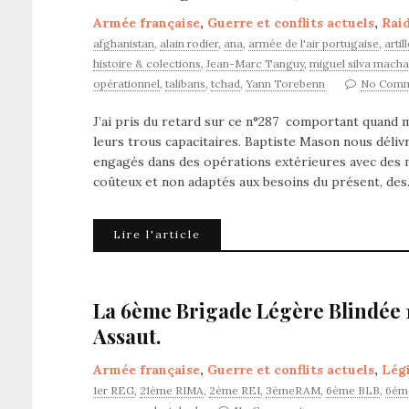
Armée française
,
Guerre et conflits actuels
,
Rai
afghanistan
,
alain rodier
,
ana
,
armée de l'air portugaise
,
arti
histoire & colections
,
Jean-Marc Tanguy
,
miguel silva mach
opérationnel
,
talibans
,
tchad
,
Yann Torebenn
No Comm
J’ai pris du retard sur ce n°287 comportant quand 
leurs trous capacitaires. Baptiste Mason nous délivr
engagés dans des opérations extérieures avec des 
coûteux et non adaptés aux besoins du présent, de
Lire l'article
La 6ème Brigade Légère Blindée 
Assaut.
Armée française
,
Guerre et conflits actuels
,
Lég
1er REG
,
21ème RIMA
,
2ème REI
,
3èmeRAM
,
6ème BLB
,
6èm