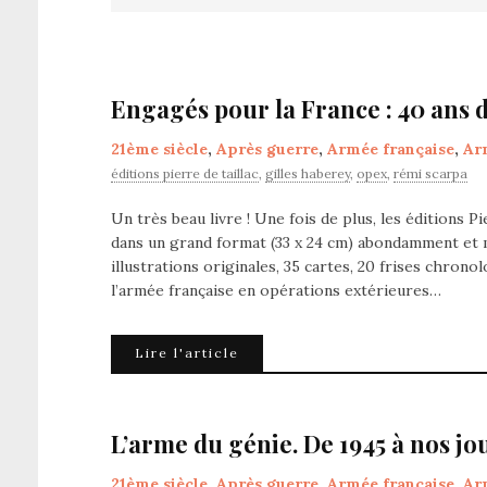
Engagés pour la France : 40 ans 
21ème siècle
,
Après guerre
,
Armée française
,
Ar
éditions pierre de taillac
,
gilles haberey
,
opex
,
rémi scarpa
Un très beau livre ! Une fois de plus, les éditions 
dans un grand format (33 x 24 cm) abondamment et 
illustrations originales, 35 cartes, 20 frises chro
l’armée française en opérations extérieures…
Lire l'article
L’arme du génie. De 1945 à nos jo
21ème siècle
,
Après guerre
,
Armée française
,
Ar