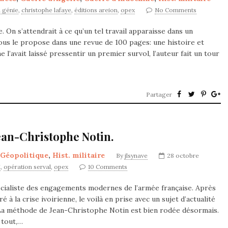
 génie
,
christophe lafaye
,
éditions areion
,
opex
No Comments
On s’attendrait à ce qu’un tel travail apparaisse dans un
ous le propose dans une revue de 100 pages: une histoire et
 l’avait laissé pressentir un premier survol, l’auteur fait un tour
Partager
Jean-Christophe Notin.
Géopolitique
,
Hist. militaire
By
jlsynave
28 octobre
i
,
opération serval
,
opex
10 Comments
cialiste des engagements modernes de l’armée française. Après
 à la crise ivoirienne, le voilà en prise avec un sujet d’actualité
. La méthode de Jean-Christophe Notin est bien rodée désormais.
 tout,…