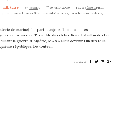
. militaire
By
jlsynave
19 juillet 2009
Tags:
8ème RPIMa
,
c pons
,
guerre
,
kosovo
,
liban
,
macédoine
,
opex
,
parachutistes
,
talibans
,
rie de marine) fait partie, aujourd’hui, des unités
rgence de l’Armée de Terre. Né du célèbre 8ème bataillon de choc
ant la guerre d’ Algérie, le « 8 » allait devenir l’un des tous
nquième république. De toutes…
Partager