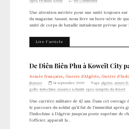
opex
,
rwanda
,
tchad
No Comments
Une attention méritée pour une unité toujours sur l
du magazine Assaut, nous livre un hors-série de qua
unité de corps de bataille initialement prévue pou
Lire l'article
De Diên Biên Phu à Koweït City p
Armée française
,
Guerre d'Algérie
,
Guerre d'Ind
jlsynave
14 septembre 2009
Tags:
algérie
,
armée fr
golfe
,
indochine
,
maurice schmitt
,
opex
,
tempête du désert
Une carrière militaire de 42 ans. Dans cet ouvrage 
le parcours du soldat qu’il fut de l’immédiat après 
l’Indochine à l’Algérie jusqu’au poste suprême de c
l’officier, apparaît la…