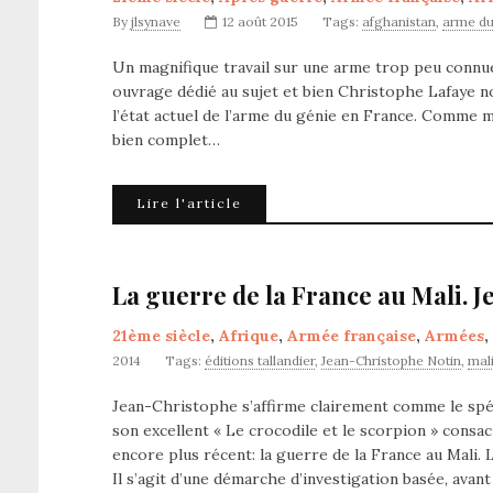
By
jlsynave
12 août 2015
Tags:
afghanistan
,
arme du
Un magnifique travail sur une arme trop peu connue. 
ouvrage dédié au sujet et bien Christophe Lafaye n
l’état actuel de l’arme du génie en France. Comme me
bien complet…
Lire l'article
La guerre de la France au Mali. 
21ème siècle
,
Afrique
,
Armée française
,
Armées
,
2014
Tags:
éditions tallandier
,
Jean-Christophe Notin
,
mal
Jean-Christophe s’affirme clairement comme le spé
son excellent « Le crocodile et le scorpion » consacré
encore plus récent: la guerre de la France au Mali
Il s’agit d’une démarche d’investigation basée, avant