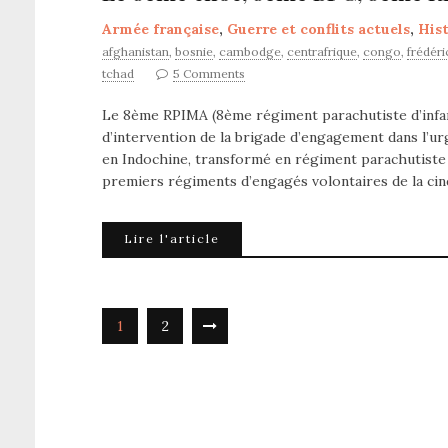
Armée française
,
Guerre et conflits actuels
,
Hist
afghanistan
,
bosnie
,
cambodge
,
centrafrique
,
congo
,
frédéri
tchad
5 Comments
Le 8ème RPIMA (8ème régiment parachutiste d’infante
d’intervention de la brigade d’engagement dans l’u
en Indochine, transformé en régiment parachutiste dur
premiers régiments d’engagés volontaires de la ci
Lire l'article
1
2