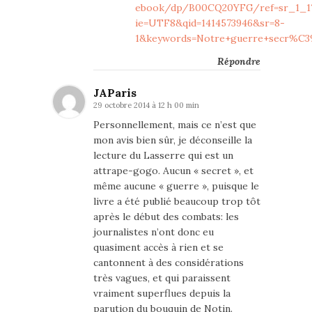
ebook/dp/B00CQ20YFG/ref=sr_1_1
ie=UTF8&qid=1414573946&sr=8-
1&keywords=Notre+guerre+secr%C3
Répondre
JAParis
29 octobre 2014 à 12 h 00 min
Personnellement, mais ce n’est que
mon avis bien sûr, je déconseille la
lecture du Lasserre qui est un
attrape-gogo. Aucun « secret », et
même aucune « guerre », puisque le
livre a été publié beaucoup trop tôt
après le début des combats: les
journalistes n’ont donc eu
quasiment accès à rien et se
cantonnent à des considérations
très vagues, et qui paraissent
vraiment superflues depuis la
parution du bouquin de Notin.