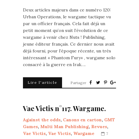
Deux articles majeurs dans ce numéro 120:
Urban Operations, le wargame tactique vu
par un officier français. Cela fait déjà un
petit moment qu’on suit l’évolution de ce
wargame à venir chez Nuts ! Publishing,
jeune éditeur français. Ce dernier nous avait
déjà fourni, pour l’époque récente, un très
intéressant « Phantom Fury« , wargame solo
consacré à la guerre en Irak….
Lire l'article
Partager
Vae Victis n°117. Wargame.
Against the odds
,
Canons en carton
,
GMT
Games
,
Multi Man Publishing
,
Revues
,
Vae Victis
,
Vae Victis
,
Wargame
7