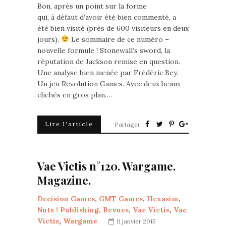
Bon, après un point sur la forme
qui, à défaut d’avoir été bien commenté, a
été bien visité (près de 600 visiteurs en deux
jours).
Le sommaire de ce numéro –
nouvelle formule ! Stonewall’s sword, la
réputation de Jackson remise en question.
Une analyse bien menée par Frédéric Bey.
Un jeu Revolution Games. Avec deux beaux
clichés en gros plan….
Lire l'article
Partager
Vae Victis n°120. Wargame.
Magazine.
Decision Games
,
GMT Games
,
Hexasim
,
Nuts ! Publishing
,
Revues
,
Vae Victis
,
Vae
Victis
,
Wargame
11 janvier 2015