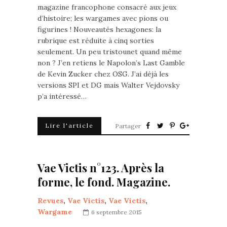
magazine francophone consacré aux jeux
d’histoire; les wargames avec pions ou
figurines ! Nouveautés hexagones: la
rubrique est réduite à cinq sorties
seulement. Un peu tristounet quand même
non ? J’en retiens le Napolon’s Last Gamble
de Kevin Zucker chez OSG. J’ai déjà les
versions SPI et DG mais Walter Vejdovsky
p’a intéressé…
Lire l'article
Partager
Vae Victis n°123. Après la
forme, le fond. Magazine.
Revues
,
Vae Victis
,
Vae Victis
,
Wargame
6 septembre 2015