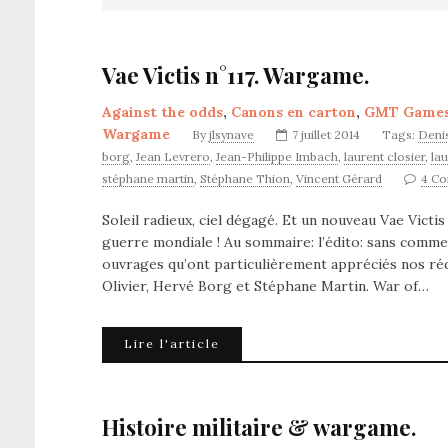
Vae Victis n°117. Wargame.
Against the odds
,
Canons en carton
,
GMT Game
Wargame
By
jlsynave
7 juillet 2014
Tags:
Deni
borg
,
Jean Levrero
,
Jean-Philippe Imbach
,
laurent closier
,
la
stéphane martin
,
Stéphane Thion
,
Vincent Gérard
4 C
Soleil radieux, ciel dégagé. Et un nouveau Vae Victis 
guerre mondiale ! Au sommaire: l’édito: sans comme
ouvrages qu’ont particulièrement appréciés nos réd
Olivier, Hervé Borg et Stéphane Martin. War of…
Lire l'article
Histoire militaire & wargame.