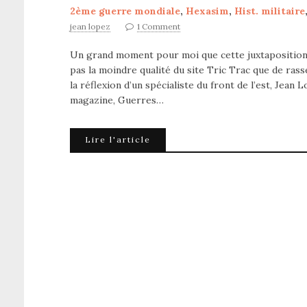
2ème guerre mondiale
,
Hexasim
,
Hist. militaire
jean lopez
1 Comment
Un grand moment pour moi que cette juxtaposition d
pas la moindre qualité du site Tric Trac que de rass
la réflexion d’un spécialiste du front de l’est, Jea
magazine, Guerres…
Lire l'article