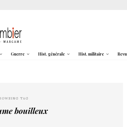
Guerre
Hist. générale
Hist. militaire
Revu
ROWSING TAG
ume bouilleux