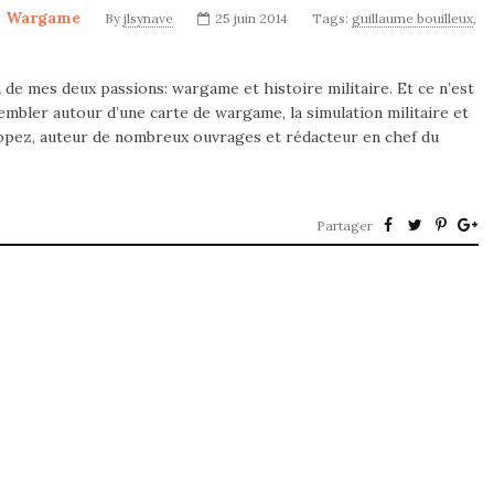
,
Wargame
By
jlsynave
25 juin 2014
Tags:
guillaume bouilleux
,
e mes deux passions: wargame et histoire militaire. Et ce n’est
embler autour d’une carte de wargame, la simulation militaire et
n Lopez, auteur de nombreux ouvrages et rédacteur en chef du
Partager