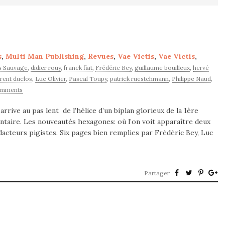
s
,
Multi Man Publishing
,
Revues
,
Vae Victis
,
Vae Victis
,
s Sauvage
,
didier rouy
,
franck fiat
,
Frédéric Bey
,
guillaume bouilleux
,
hervé
urent duclos
,
Luc Olivier
,
Pascal Toupy
,
patrick ruestchmann
,
Philippe Naud
,
omments
arrive au pas lent de l’hélice d’un biplan glorieux de la 1ère
ntaire. Les nouveautés hexagones: où l’on voit apparaître deux
acteurs pigistes. Six pages bien remplies par Frédéric Bey, Luc
Partager