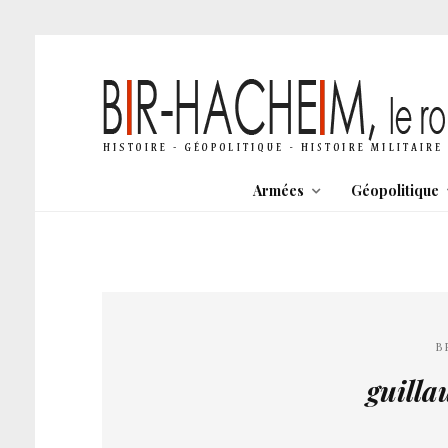
Armées
Géopolitique
B
guilla